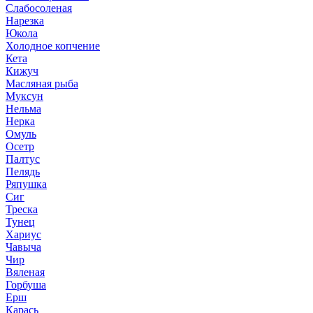
Слабосоленая
Нарезка
Юкола
Холодное копчение
Кета
Кижуч
Масляная рыба
Муксун
Нельма
Нерка
Омуль
Осетр
Палтус
Пелядь
Ряпушка
Сиг
Треска
Тунец
Хариус
Чавыча
Чир
Вяленая
Горбуша
Ерш
Карась