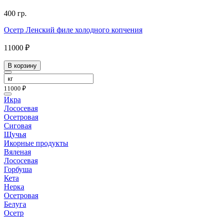
400 гр.
Осетр Ленский филе холодного копчения
11000 ₽
В корзину
11000 ₽
Икра
Лососевая
Осетровая
Сиговая
Щучья
Икорные продукты
Вяленая
Лососевая
Горбуша
Кета
Нерка
Осетровая
Белуга
Осетр