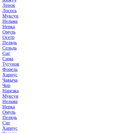
Ленок
Лосось
Муксун
Нельма
Нерка
Омуль
Осетр
Пелядь
Сельдь
Сиг
Сима
Тугунок
Форель
Хариус
Чавыча
Чир
Нарезка
Муксун
Нельма
Нерка
Омуль
Пелядь
Сиг
Хариус