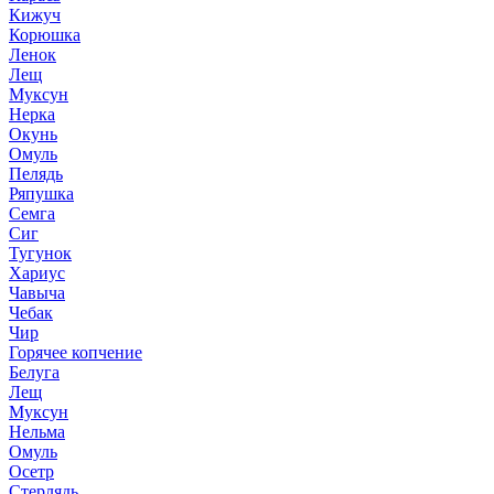
Кижуч
Корюшка
Ленок
Лещ
Муксун
Нерка
Окунь
Омуль
Пелядь
Ряпушка
Семга
Сиг
Тугунок
Хариус
Чавыча
Чебак
Чир
Горячее копчение
Белуга
Лещ
Муксун
Нельма
Омуль
Осетр
Стерлядь