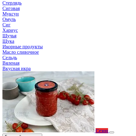
Стерлядь
Сиговая
Муксун
Омуль
Сиг
Хариус
Щучья
Щука
Икорные продукты
Масло сливочное
Сельдь
Вяленая
Вкусная икра
Сезон