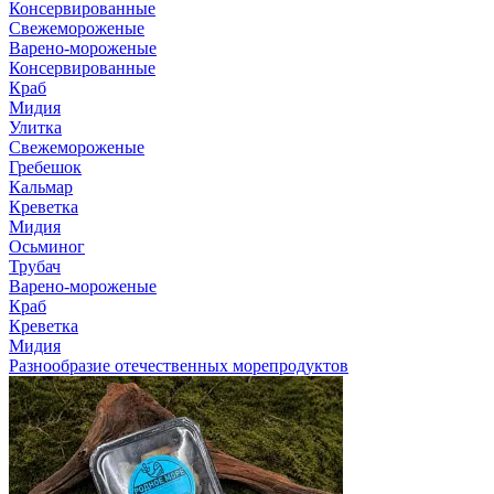
Консервированные
Свежемороженые
Варено-мороженые
Консервированные
Краб
Мидия
Улитка
Свежемороженые
Гребешок
Кальмар
Креветка
Мидия
Осьминог
Трубач
Варено-мороженые
Краб
Креветка
Мидия
Разнообразие отечественных морепродуктов