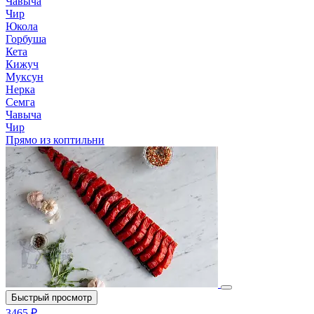
Чавыча
Чир
Юкола
Горбуша
Кета
Кижуч
Муксун
Нерка
Семга
Чавыча
Чир
Прямо из коптильни
Быстрый просмотр
3465 ₽