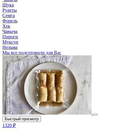
Щука
Рулеты
Семга
Форель
Хек
Чавыча
Пироги
Муксун
Нельма
Мы все подготовили для Вас
Быстрый просмотр
1320 ₽