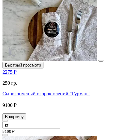
Быстрый просмотр
2275 ₽
250 гр.
Сырокопченый окорок олений "Гурман"
9100 ₽
В корзину
9100 ₽