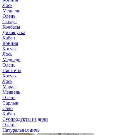
Лось
Медведь
Олень
Страус
Колбасы
Дикая утка
Кабан
Конина
Косуля
Лось
Медведь
Олень
Паштеты
Косуля
Лось
Марал
Медведь
Олень
Сарлык
Сало
Кабан
Субпродукты из дичи
Олень
Натуральная дичь