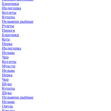
Блинчики
Индигирка
Котлеты
Купаты
Пельмени рыбные
Рулеты
Пироги
Блинчики
Кета
Нерка
Индигирка
Нельма
Чир
Котлеты
Муксун
Нельма
Нерка
Чир
Щука
Купаты
Щука
Пельмени рыбные
Нельма
Омуль
Чавыча