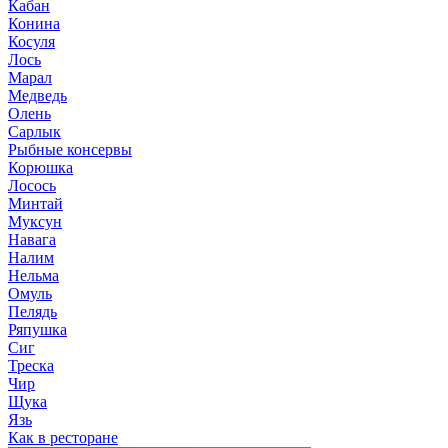
Кабан
Конина
Косуля
Лось
Марал
Медведь
Олень
Сарлык
Рыбные консервы
Корюшка
Лосось
Минтай
Муксун
Навага
Налим
Нельма
Омуль
Пелядь
Ряпушка
Сиг
Треска
Чир
Щука
Язь
Как в ресторане