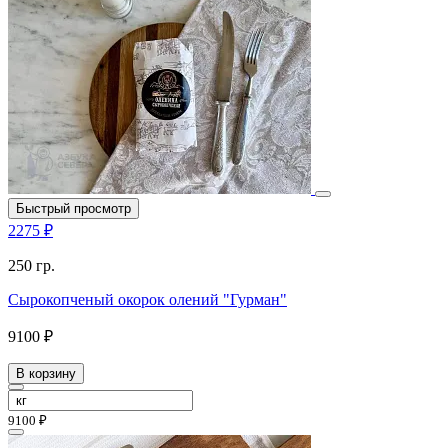
Быстрый просмотр
2275 ₽
250 гр.
Сырокопченый окорок олений "Гурман"
9100 ₽
В корзину
9100 ₽