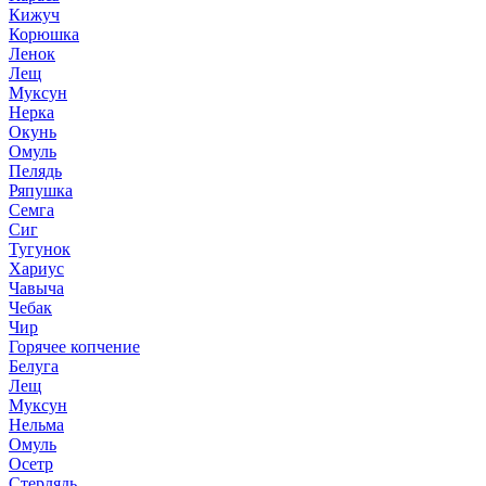
Кижуч
Корюшка
Ленок
Лещ
Муксун
Нерка
Окунь
Омуль
Пелядь
Ряпушка
Семга
Сиг
Тугунок
Хариус
Чавыча
Чебак
Чир
Горячее копчение
Белуга
Лещ
Муксун
Нельма
Омуль
Осетр
Стерлядь