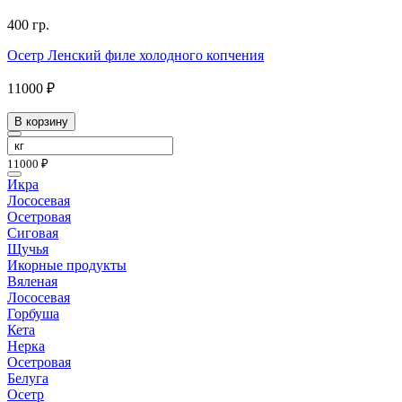
400 гр.
Осетр Ленский филе холодного копчения
11000 ₽
В корзину
11000 ₽
Икра
Лососевая
Осетровая
Сиговая
Щучья
Икорные продукты
Вяленая
Лососевая
Горбуша
Кета
Нерка
Осетровая
Белуга
Осетр