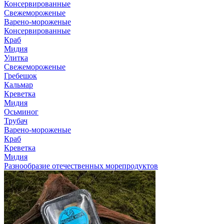
Консервированные
Свежемороженые
Варено-мороженые
Консервированные
Краб
Мидия
Улитка
Свежемороженые
Гребешок
Кальмар
Креветка
Мидия
Осьминог
Трубач
Варено-мороженые
Краб
Креветка
Мидия
Разнообразие отечественных морепродуктов