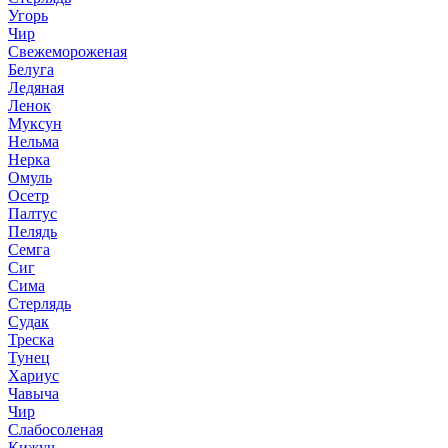
Угорь
Чир
Свежемороженая
Белуга
Ледяная
Ленок
Муксун
Нельма
Нерка
Омуль
Осетр
Палтус
Пелядь
Семга
Сиг
Сима
Стерлядь
Судак
Треска
Тунец
Хариус
Чавыча
Чир
Слабосоленая
Кижуч