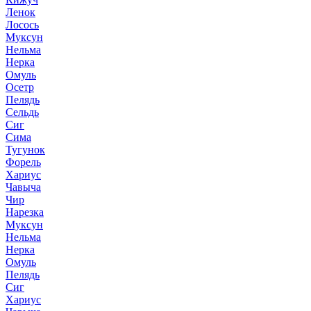
Ленок
Лосось
Муксун
Нельма
Нерка
Омуль
Осетр
Пелядь
Сельдь
Сиг
Сима
Тугунок
Форель
Хариус
Чавыча
Чир
Нарезка
Муксун
Нельма
Нерка
Омуль
Пелядь
Сиг
Хариус