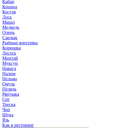
Кабан
Конина
Косуля
Лось
Марал
Медведь
Олень
Сарлык
Рыбные консервы
Корюшка
Лосось
Минтай
Муксун
Навага
Налим
Нельма
Омуль
Пелядь
Ряпушка
Сиг
Треска
Чир
Щука
Язь
Как в ресторане