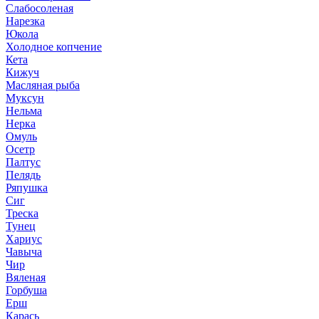
Слабосоленая
Нарезка
Юкола
Холодное копчение
Кета
Кижуч
Масляная рыба
Муксун
Нельма
Нерка
Омуль
Осетр
Палтус
Пелядь
Ряпушка
Сиг
Треска
Тунец
Хариус
Чавыча
Чир
Вяленая
Горбуша
Ерш
Карась