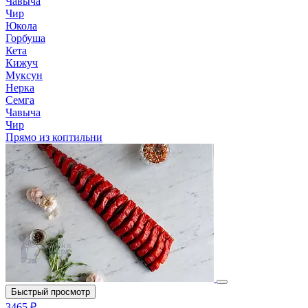
Чавыча
Чир
Юкола
Горбуша
Кета
Кижуч
Муксун
Нерка
Семга
Чавыча
Чир
Прямо из коптильни
Быстрый просмотр
3465 ₽