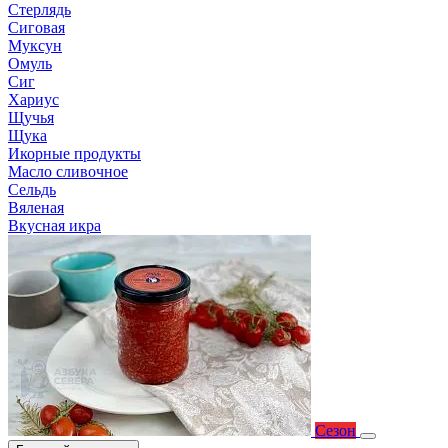
Стерлядь
Сиговая
Муксун
Омуль
Сиг
Хариус
Щучья
Щука
Икорные продукты
Масло сливочное
Сельдь
Вяленая
Вкусная икра
Сезон