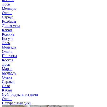
Лось
Медведь
Олень
Страус
Колбасы
Дикая утка
Кабан
Конина
Косуля
Лось
Медведь
Олень
Паштеты
Косуля
Лось
Марал
Медведь
Олень
Сарлык
Сало
Кабан
Субпродукты из дичи
Олень
Натуральная дичь