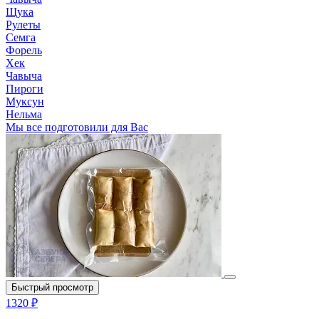
Щука
Рулеты
Семга
Форель
Хек
Чавыча
Пироги
Муксун
Нельма
Мы все подготовили для Вас
Быстрый просмотр
1320 ₽