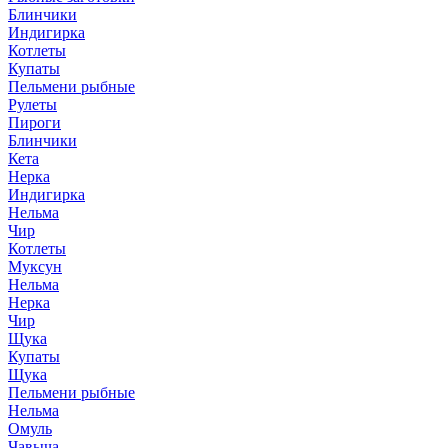
Блинчики
Индигирка
Котлеты
Купаты
Пельмени рыбные
Рулеты
Пироги
Блинчики
Кета
Нерка
Индигирка
Нельма
Чир
Котлеты
Муксун
Нельма
Нерка
Чир
Щука
Купаты
Щука
Пельмени рыбные
Нельма
Омуль
Чавыча