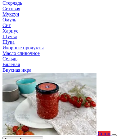
Стерлядь
Сиговая
Муксун
Омуль
Сиг
Хариус
Щучья
Щука
Икорные продукты
Масло сливочное
Сельдь
Вяленая
Вкусная икра
Сезон