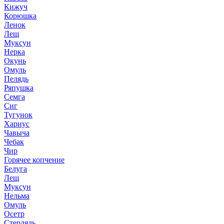
Кижуч
Корюшка
Ленок
Лещ
Муксун
Нерка
Окунь
Омуль
Пелядь
Ряпушка
Семга
Сиг
Тугунок
Хариус
Чавыча
Чебак
Чир
Горячее копчение
Белуга
Лещ
Муксун
Нельма
Омуль
Осетр
Стерлядь