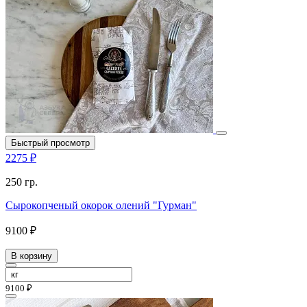
Быстрый просмотр
2275 ₽
250 гр.
Сырокопченый окорок олений "Гурман"
9100 ₽
В корзину
9100 ₽