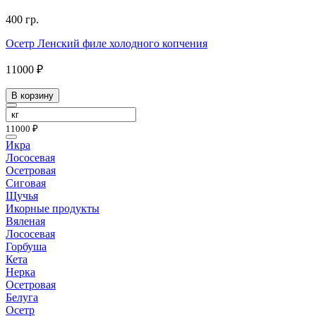
400 гр.
Осетр Ленский филе холодного копчения
11000 ₽
В корзину
11000 ₽
Икра
Лососевая
Осетровая
Сиговая
Щучья
Икорные продукты
Вяленая
Лососевая
Горбуша
Кета
Нерка
Осетровая
Белуга
Осетр