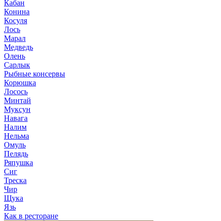
Кабан
Конина
Косуля
Лось
Марал
Медведь
Олень
Сарлык
Рыбные консервы
Корюшка
Лосось
Минтай
Муксун
Навага
Налим
Нельма
Омуль
Пелядь
Ряпушка
Сиг
Треска
Чир
Щука
Язь
Как в ресторане