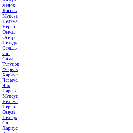
Ленок
Лосось
Муксун
Нельма
Нерка
Омуль
Осетр
Пелядь
Сельдь
Сиг
Сима
Тугунок
Форель
Хариус
Чавыча
Чир
Нарезка
Муксун
Нельма
Нерка
Омуль
Пелядь
Сиг
Хариус