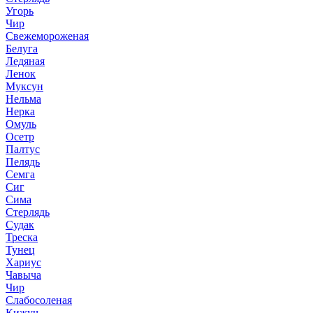
Угорь
Чир
Свежемороженая
Белуга
Ледяная
Ленок
Муксун
Нельма
Нерка
Омуль
Осетр
Палтус
Пелядь
Семга
Сиг
Сима
Стерлядь
Судак
Треска
Тунец
Хариус
Чавыча
Чир
Слабосоленая
Кижуч