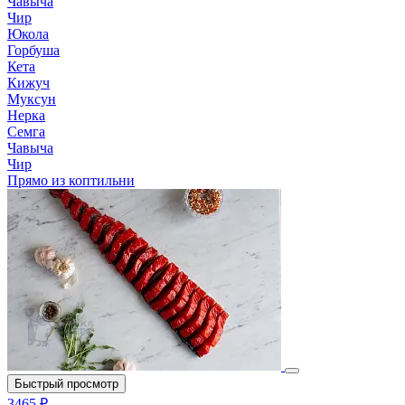
Чавыча
Чир
Юкола
Горбуша
Кета
Кижуч
Муксун
Нерка
Семга
Чавыча
Чир
Прямо из коптильни
Быстрый просмотр
3465 ₽