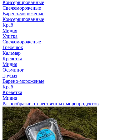
Консервированные
Свежемороженые
Варено-мороженые
Консервированные
Краб
Мидия
Улитка
Свежемороженые
Гребешок
Кальмар
Креветка
Мидия
Осьминог
Трубач
Варено-мороженые
Краб
Креветка
Мидия
Разнообразие отечественных морепродуктов