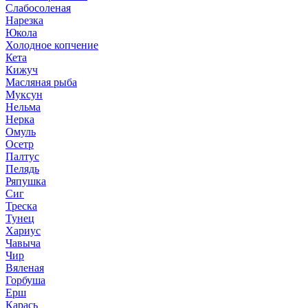
Слабосоленая
Нарезка
Юкола
Холодное копчение
Кета
Кижуч
Масляная рыба
Муксун
Нельма
Нерка
Омуль
Осетр
Палтус
Пелядь
Ряпушка
Сиг
Треска
Тунец
Хариус
Чавыча
Чир
Вяленая
Горбуша
Ерш
Карась