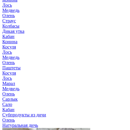
Лось
Медведь
Олень
Страус
Колбасы
Дикая утка
Кабан
Конина
Косуля
Лось
Медведь
Олень
Паштеты
Косуля
Лось
Марал
Медведь
Олень
Сарлык
Сало
Кабан
Субпродукты из дичи
Олень
Натуральная дичь