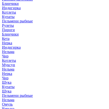
Блинчики
Индигирка
Котлеты
Купаты
Пельмени рыбные
Рулеты
Пироги
Блинчики
Кета
Нерка
Индигирка
Нельма
Чир
Котлеты
Муксун
Нельма
Нерка
Чир
Щука
Купаты
Щука
Пельмени рыбные
Нельма
Омуль
Чавыча