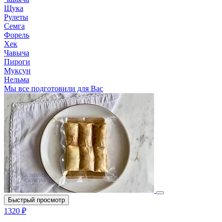
Щука
Рулеты
Семга
Форель
Хек
Чавыча
Пироги
Муксун
Нельма
Мы все подготовили для Вас
Быстрый просмотр
1320 ₽