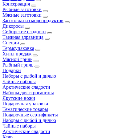
Консервация
Рыбные заготовки
Мясные заготовки
Заготовки из морепродуктов
Дикоросы
Сибирские сладости
Таежная здравница
Специи
Термоупаковка
Хиты продаж
Мясной гриль
Рыбный гриль
Подарки
Наборы с рыбой и дичью
Чайные наборы
Арктические сладости
Наборы для строганины
Якутские ножи
Подарочная упаковка
Тематические товары
Подарочные сертификаты
Наборы с рыбой и дичью
Чайные наборы
Арктические сладости
Кедр