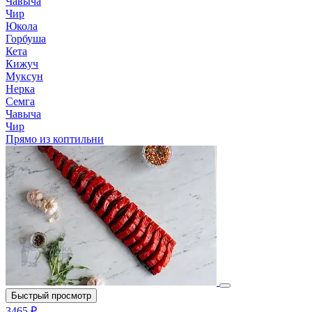
Чавыча
Чир
Юкола
Горбуша
Кета
Кижуч
Муксун
Нерка
Семга
Чавыча
Чир
Прямо из коптильни
Быстрый просмотр
3465 ₽