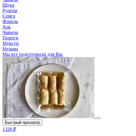
Щука
Рулеты
Семга
Форель
Хек
Чавыча
Пироги
Муксун
Нельма
Мы все подготовили для Вас
Быстрый просмотр
1320 ₽