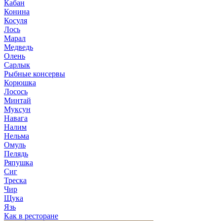
Кабан
Конина
Косуля
Лось
Марал
Медведь
Олень
Сарлык
Рыбные консервы
Корюшка
Лосось
Минтай
Муксун
Навага
Налим
Нельма
Омуль
Пелядь
Ряпушка
Сиг
Треска
Чир
Щука
Язь
Как в ресторане