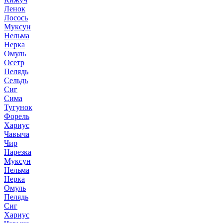
Ленок
Лосось
Муксун
Нельма
Нерка
Омуль
Осетр
Пелядь
Сельдь
Сиг
Сима
Тугунок
Форель
Хариус
Чавыча
Чир
Нарезка
Муксун
Нельма
Нерка
Омуль
Пелядь
Сиг
Хариус