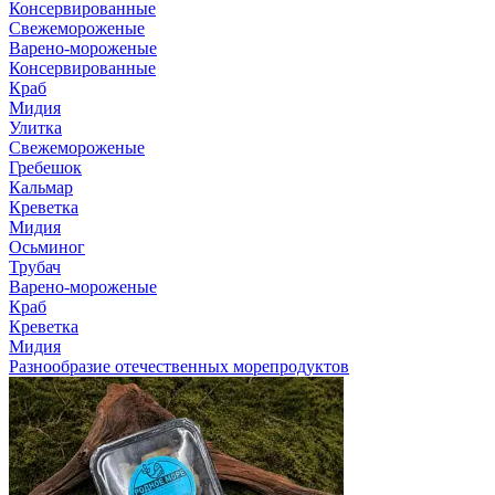
Консервированные
Свежемороженые
Варено-мороженые
Консервированные
Краб
Мидия
Улитка
Свежемороженые
Гребешок
Кальмар
Креветка
Мидия
Осьминог
Трубач
Варено-мороженые
Краб
Креветка
Мидия
Разнообразие отечественных морепродуктов