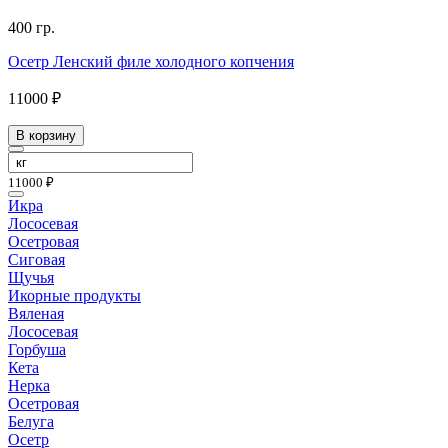
400 гр.
Осетр Ленский филе холодного копчения
11000 ₽
В корзину
11000 ₽
Икра
Лососевая
Осетровая
Сиговая
Щучья
Икорные продукты
Вяленая
Лососевая
Горбуша
Кета
Нерка
Осетровая
Белуга
Осетр