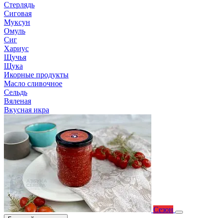
Стерлядь
Сиговая
Муксун
Омуль
Сиг
Хариус
Щучья
Щука
Икорные продукты
Масло сливочное
Сельдь
Вяленая
Вкусная икра
Сезон