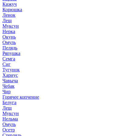
Кижуч
Корюшка
Ленок
Лещ
Муксун
Нерка
Окунь
Омуль
Пелядь
Ряпушка
Семга
Сиг
Тугунок
Хариус
Чавыча
Чебак
Чир
Горячее копчение
Белуга
Лещ
Муксун
Нельма
Омуль
Осетр
Стерлядь