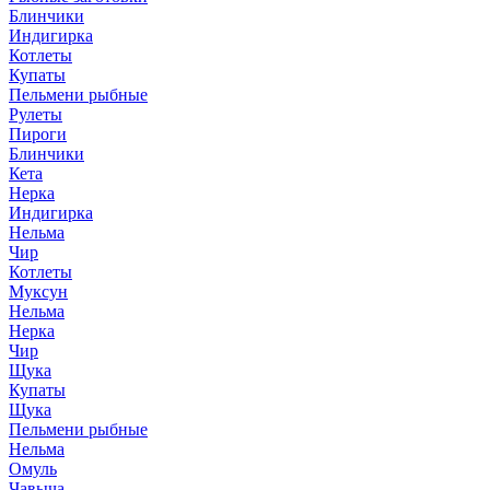
Блинчики
Индигирка
Котлеты
Купаты
Пельмени рыбные
Рулеты
Пироги
Блинчики
Кета
Нерка
Индигирка
Нельма
Чир
Котлеты
Муксун
Нельма
Нерка
Чир
Щука
Купаты
Щука
Пельмени рыбные
Нельма
Омуль
Чавыча