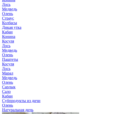
Лось
Медведь
Олень
Страус
Колбасы
Дикая утка
Кабан
Конина
Косуля
Лось
Медведь
Олень
Паштеты
Косуля
Лось
Марал
Медведь
Олень
Сарлык
Сало
Кабан
Субпродукты из дичи
Олень
Натуральная дичь