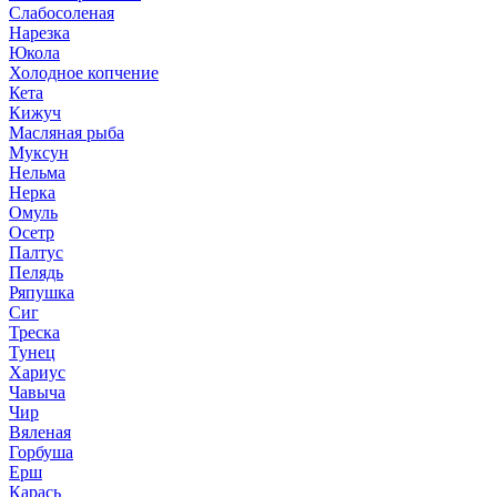
Слабосоленая
Нарезка
Юкола
Холодное копчение
Кета
Кижуч
Масляная рыба
Муксун
Нельма
Нерка
Омуль
Осетр
Палтус
Пелядь
Ряпушка
Сиг
Треска
Тунец
Хариус
Чавыча
Чир
Вяленая
Горбуша
Ерш
Карась