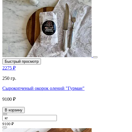
Быстрый просмотр
2275 ₽
250 гр.
Сырокопченый окорок олений "Гурман"
9100 ₽
В корзину
9100 ₽