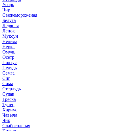
Угорь
Чир
Свежемороженая
Белуга
Ледяная
Ленок
Муксун
Нельма
Нерка
Омуль
Осетр
Палтус
Пелядь
Семга
Сиг
Сима
Стерлядь
Судак
Треска
Тунец
Хариус
Чавыча
Чир
Слабосоленая
Кижуч