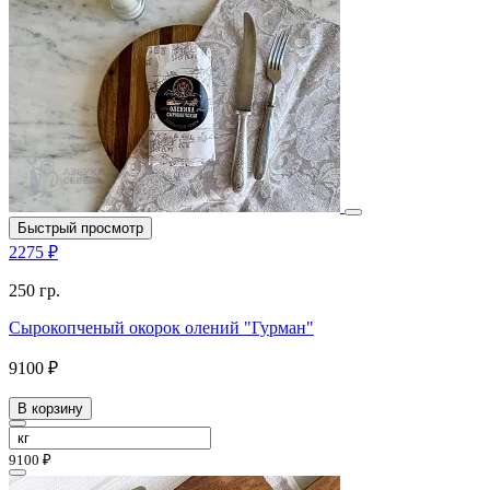
Быстрый просмотр
2275 ₽
250 гр.
Сырокопченый окорок олений "Гурман"
9100 ₽
В корзину
9100 ₽