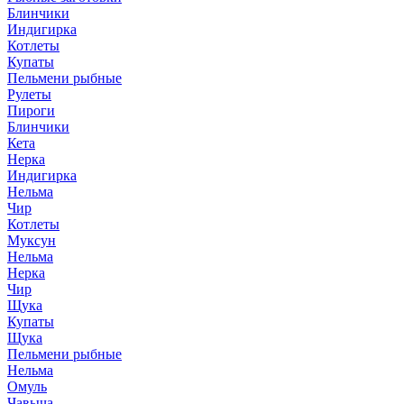
Блинчики
Индигирка
Котлеты
Купаты
Пельмени рыбные
Рулеты
Пироги
Блинчики
Кета
Нерка
Индигирка
Нельма
Чир
Котлеты
Муксун
Нельма
Нерка
Чир
Щука
Купаты
Щука
Пельмени рыбные
Нельма
Омуль
Чавыча