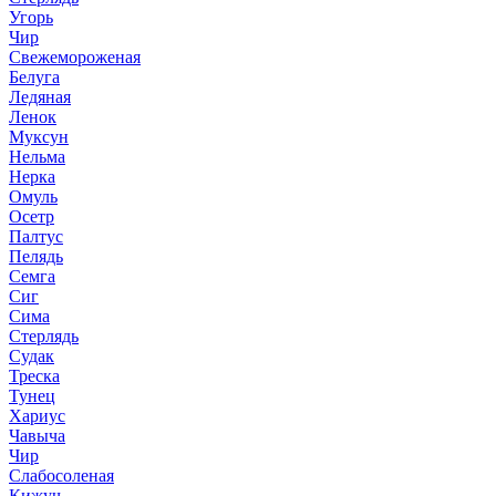
Угорь
Чир
Свежемороженая
Белуга
Ледяная
Ленок
Муксун
Нельма
Нерка
Омуль
Осетр
Палтус
Пелядь
Семга
Сиг
Сима
Стерлядь
Судак
Треска
Тунец
Хариус
Чавыча
Чир
Слабосоленая
Кижуч