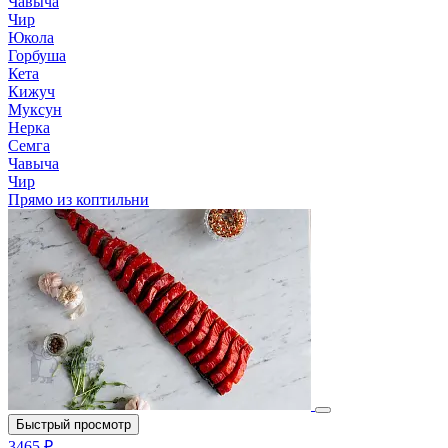
Чавыча
Чир
Юкола
Горбуша
Кета
Кижуч
Муксун
Нерка
Семга
Чавыча
Чир
Прямо из коптильни
Быстрый просмотр
3465 ₽