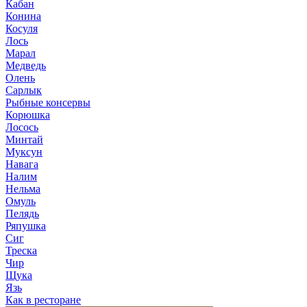
Кабан
Конина
Косуля
Лось
Марал
Медведь
Олень
Сарлык
Рыбные консервы
Корюшка
Лосось
Минтай
Муксун
Навага
Налим
Нельма
Омуль
Пелядь
Ряпушка
Сиг
Треска
Чир
Щука
Язь
Как в ресторане