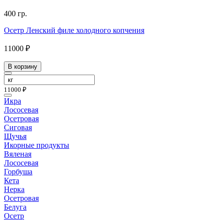
400 гр.
Осетр Ленский филе холодного копчения
11000 ₽
В корзину
11000 ₽
Икра
Лососевая
Осетровая
Сиговая
Щучья
Икорные продукты
Вяленая
Лососевая
Горбуша
Кета
Нерка
Осетровая
Белуга
Осетр