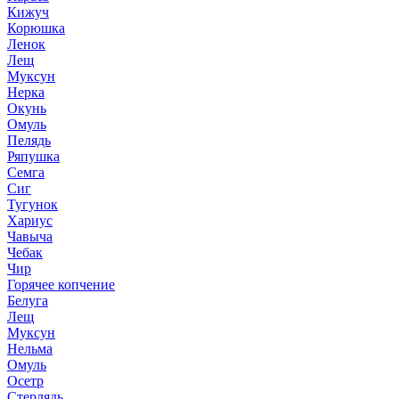
Кижуч
Корюшка
Ленок
Лещ
Муксун
Нерка
Окунь
Омуль
Пелядь
Ряпушка
Семга
Сиг
Тугунок
Хариус
Чавыча
Чебак
Чир
Горячее копчение
Белуга
Лещ
Муксун
Нельма
Омуль
Осетр
Стерлядь