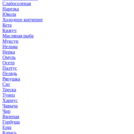
Слабосоленая
Нарезка
Юкола
Холодное копчение
Кета
Кижуч
Масляная рыба
Муксун
Нельма
Нерка
Омуль
Осетр
Палтус
Пелядь
Ряпушка
Сиг
Треска
Тунец
Хариус
Чавыча
Чир
Вяленая
Горбуша
Ерш
Карась