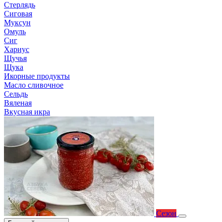
Стерлядь
Сиговая
Муксун
Омуль
Сиг
Хариус
Щучья
Щука
Икорные продукты
Масло сливочное
Сельдь
Вяленая
Вкусная икра
Сезон