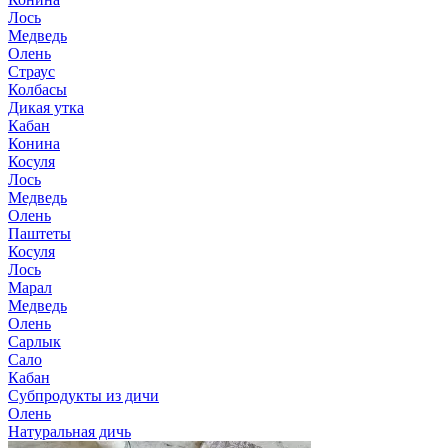
Лось
Медведь
Олень
Страус
Колбасы
Дикая утка
Кабан
Конина
Косуля
Лось
Медведь
Олень
Паштеты
Косуля
Лось
Марал
Медведь
Олень
Сарлык
Сало
Кабан
Субпродукты из дичи
Олень
Натуральная дичь