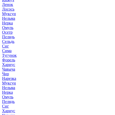
Ленок
Лосось
Муксун
Нельма
Нерка
Омуль
Осетр
Пелядь
Сельдь
Сиг
Сима
Тугунок
Форель
Хариус
Чавыча
Чир
Нарезка
Муксун
Нельма
Нерка
Омуль
Пелядь
Сиг
Хариус