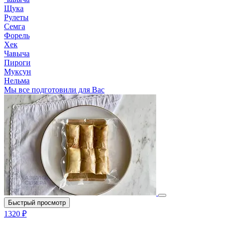
Щука
Рулеты
Семга
Форель
Хек
Чавыча
Пироги
Муксун
Нельма
Мы все подготовили для Вас
Быстрый просмотр
1320 ₽