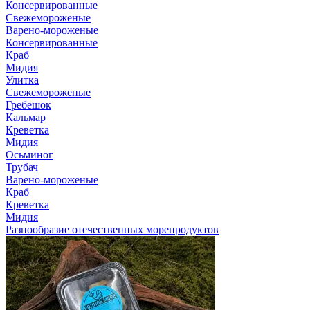
Консервированные
Свежемороженые
Варено-мороженые
Консервированные
Краб
Мидия
Улитка
Свежемороженые
Гребешок
Кальмар
Креветка
Мидия
Осьминог
Трубач
Варено-мороженые
Краб
Креветка
Мидия
Разнообразие отечественных морепродуктов