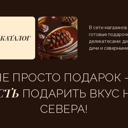
В сети магазино
готовые подароч
КАТАЛОГ
деликатесами: д
дичи и северными
НЕ ПРОСТО ПОДАРОК 
СТЬ
ПОДАРИТЬ ВКУС 
СЕВЕРА!