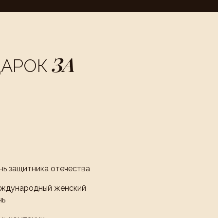
ЗА
ДАРОК
нь защитника отечества
ждународный женский
нь