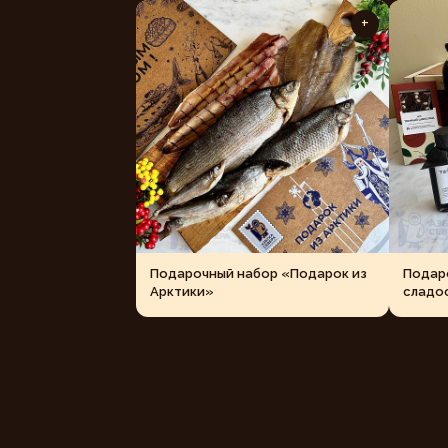
+
Подарочный набор «Подарок из
Подар
Арктики»
сладо