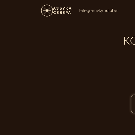
АЗБУКА
telegram
vk
youtube
СЕВЕРА
К