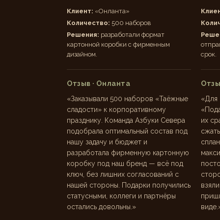
Клиент:
«Онланта»
Клиен
Количество:
500 наборов
Коли
Решения:
разработали формат
Реше
картонной коробки с фирменным
отпра
дизайном.
срок.
Отзыв · Онланта
Отзы
«Заказывали 500 наборов «Таёжные
«Для 
сладости» к корпоративному
«Пода
празднику. Команда Азбуки Севера
их ср
подобрала оптимальный состав под
сжаты
нашу задачу и бюджет и
сплан
разработала фирменную картонную
макс
коробку под наш бренд — всё под
посто
ключ, без лишних согласований с
сторо
нашей стороны. Подарки получились
взяли
статусными, коллеги и партнёры
пришл
остались довольны.»
виде.