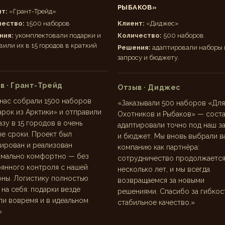
РЫБАКОВ»
т:
«Грант-Трейд»
чество:
1500 наборов
Клиент:
«Диджес»
ния:
укомплектовали подарки и
Количество:
500 наборов
вили их в 15 городов в краткий
Решения:
адаптировали наборы 
запросу и бюджету.
в · Грант-Трейд
Отзыв · Диджес
нас собрали 1500 наборов
«Заказывали 500 наборов «Для
рок из Арктики» и отправили
Охотников и Рыбаков» — сост
азу в 15 городов в очень
адаптировали точно под наш з
е сроки. Проект был
и бюджет. Мы вновь выбрали 
ирован и реализован
компанию как партнёра:
имально комфортно — без
сотрудничество продолжаетс
янного контроля с нашей
несколько лет, и мы всегда
ны. Логистику полностью
возвращаемся за новыми
 на себя: подарки везде
решениями. Спасибо за гибкос
и вовремя и в идеальном
стабильное качество.»
»