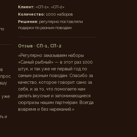
Клиент:
«СП-1», «СП-2»
Количество:
1000 наборов
Решения:
регулярно поставляли
подарки по разным поводам.
по
Отзыв · СП-1, СП-2
«Регулярно заказываем наборы
«Самый рыбный» — в этот раз 1000
штук, и так уже не первый год по
ав
самым разным поводам. Спасибо за
апрос
качество, которое говорит само за
вашу
себя, и за то, что помогаете нам
делать вкусные и запоминающиеся
я уже
сюрпризы нашим партнёрам. Всегда
вовремя и без нареканий.»
ть и