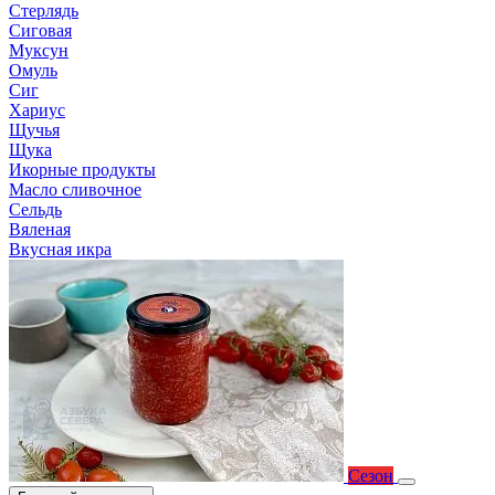
Стерлядь
Сиговая
Муксун
Омуль
Сиг
Хариус
Щучья
Щука
Икорные продукты
Масло сливочное
Сельдь
Вяленая
Вкусная икра
Сезон