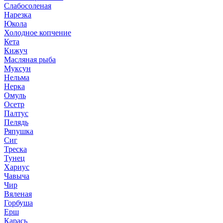
Слабосоленая
Нарезка
Юкола
Холодное копчение
Кета
Кижуч
Масляная рыба
Муксун
Нельма
Нерка
Омуль
Осетр
Палтус
Пелядь
Ряпушка
Сиг
Треска
Тунец
Хариус
Чавыча
Чир
Вяленая
Горбуша
Ерш
Карась