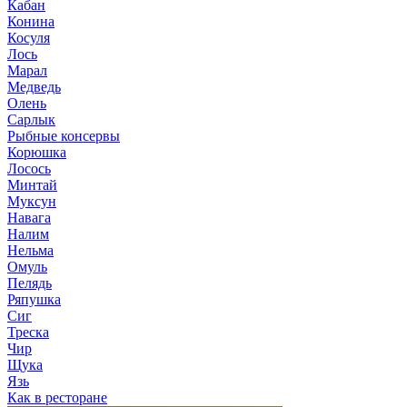
Кабан
Конина
Косуля
Лось
Марал
Медведь
Олень
Сарлык
Рыбные консервы
Корюшка
Лосось
Минтай
Муксун
Навага
Налим
Нельма
Омуль
Пелядь
Ряпушка
Сиг
Треска
Чир
Щука
Язь
Как в ресторане