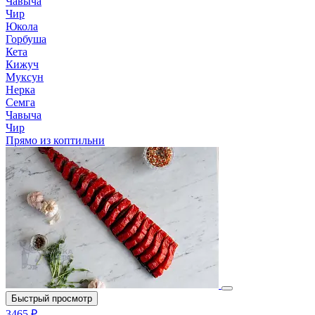
Чавыча
Чир
Юкола
Горбуша
Кета
Кижуч
Муксун
Нерка
Семга
Чавыча
Чир
Прямо из коптильни
Быстрый просмотр
3465 ₽