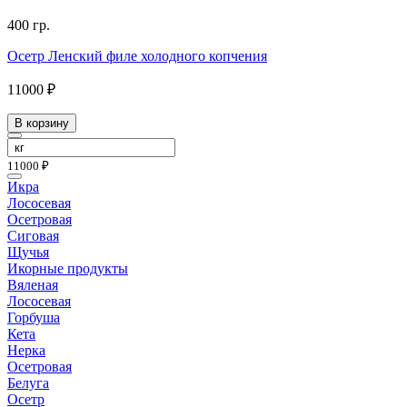
400 гр.
Осетр Ленский филе холодного копчения
11000 ₽
В корзину
11000 ₽
Икра
Лососевая
Осетровая
Сиговая
Щучья
Икорные продукты
Вяленая
Лососевая
Горбуша
Кета
Нерка
Осетровая
Белуга
Осетр