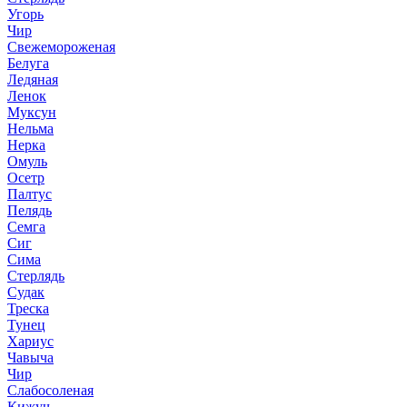
Угорь
Чир
Свежемороженая
Белуга
Ледяная
Ленок
Муксун
Нельма
Нерка
Омуль
Осетр
Палтус
Пелядь
Семга
Сиг
Сима
Стерлядь
Судак
Треска
Тунец
Хариус
Чавыча
Чир
Слабосоленая
Кижуч