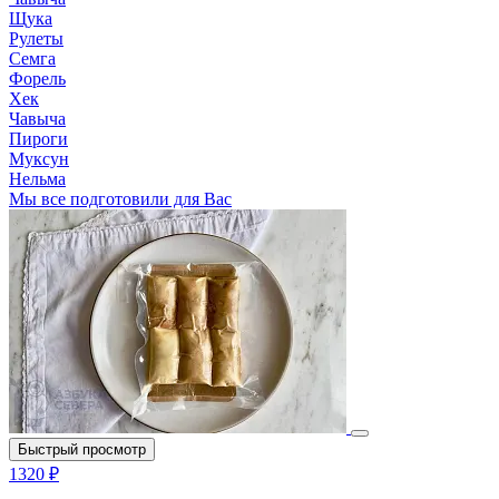
Щука
Рулеты
Семга
Форель
Хек
Чавыча
Пироги
Муксун
Нельма
Мы все подготовили для Вас
Быстрый просмотр
1320 ₽