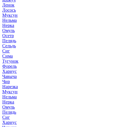
Ленок
Лосось
Муксун
Нельма
Нерка
Омуль
Осетр
Пелядь
Сельдь
Сиг
Сима
Тугунок
Форель
Хариус
Чавыча
Чир
Нарезка
Муксун
Нельма
Нерка
Омуль
Пелядь
Сиг
Хариус