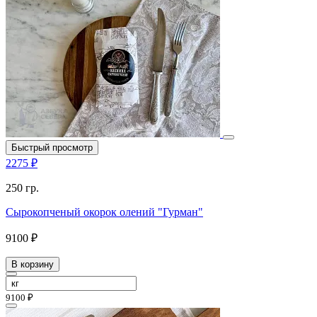
Быстрый просмотр
2275 ₽
250 гр.
Сырокопченый окорок олений "Гурман"
9100 ₽
В корзину
9100 ₽