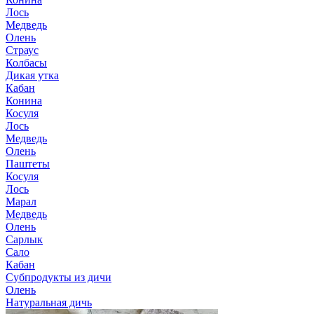
Лось
Медведь
Олень
Страус
Колбасы
Дикая утка
Кабан
Конина
Косуля
Лось
Медведь
Олень
Паштеты
Косуля
Лось
Марал
Медведь
Олень
Сарлык
Сало
Кабан
Субпродукты из дичи
Олень
Натуральная дичь