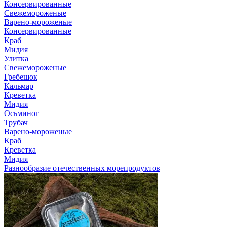
Консервированные
Свежемороженые
Варено-мороженые
Консервированные
Краб
Мидия
Улитка
Свежемороженые
Гребешок
Кальмар
Креветка
Мидия
Осьминог
Трубач
Варено-мороженые
Краб
Креветка
Мидия
Разнообразие отечественных морепродуктов