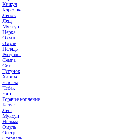
Кижуч
Корюшка
Ленок
Лещ
Муксун
Нерка
Окунь
Омуль
Пелядь
Ряпушка
Семга
Сиг
Тугунок
Хариус
Чавыча
Чебак
Чир
Горячее копчение
Белуга
Лещ
Муксун
Нельма
Омуль
Осетр
Стерлядь