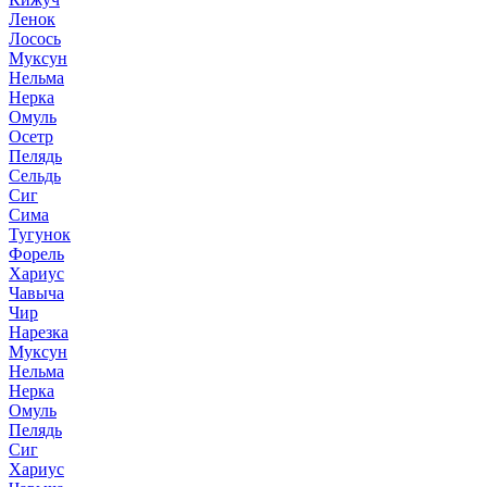
Ленок
Лосось
Муксун
Нельма
Нерка
Омуль
Осетр
Пелядь
Сельдь
Сиг
Сима
Тугунок
Форель
Хариус
Чавыча
Чир
Нарезка
Муксун
Нельма
Нерка
Омуль
Пелядь
Сиг
Хариус