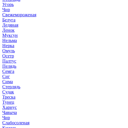
Угорь
Чир
Свежемороженая
Белуга
Ледяная
Ленок
Муксун
Нельма
Нерка
Омуль
Осетр
Палтус
Пелядь
Семга
Сиг
Сима
Стерлядь
Судак
Треска
Тунец
Хариус
Чавыча
Чир
Слабосоленая
Кижуч