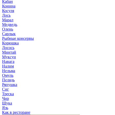
Кабан
Конина
Косуля
Лось
Марал
Медведь
Олень
Сарлык
Рыбные консервы
Корюшка
Лосось
Минтай
Муксун
Навага
Налим
Нельма
Омуль
Пелядь
Ряпушка
Сиг
Треска
Чир
Щука
Язь
Как в ресторане