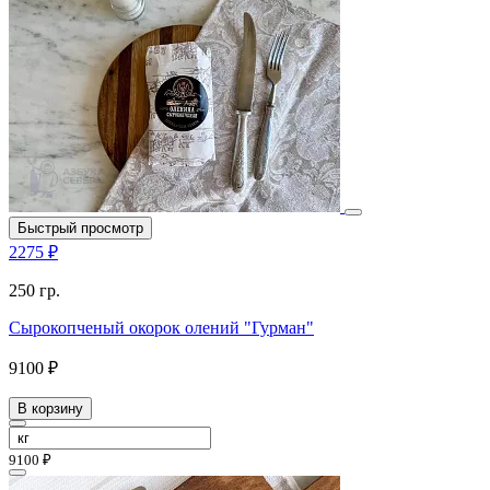
Быстрый просмотр
2275 ₽
250 гр.
Сырокопченый окорок олений "Гурман"
9100 ₽
В корзину
9100 ₽