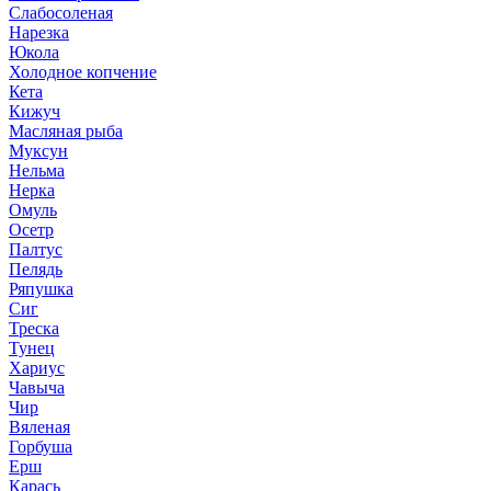
Слабосоленая
Нарезка
Юкола
Холодное копчение
Кета
Кижуч
Масляная рыба
Муксун
Нельма
Нерка
Омуль
Осетр
Палтус
Пелядь
Ряпушка
Сиг
Треска
Тунец
Хариус
Чавыча
Чир
Вяленая
Горбуша
Ерш
Карась