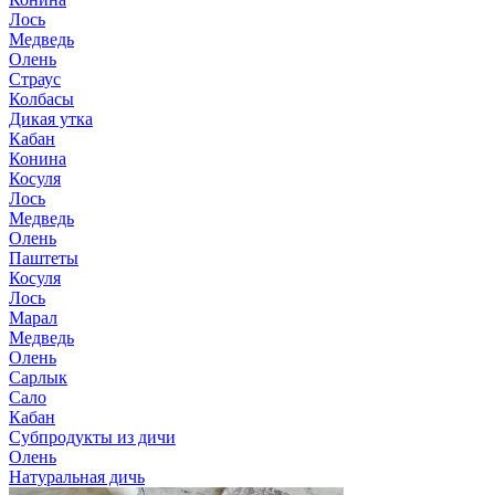
Лось
Медведь
Олень
Страус
Колбасы
Дикая утка
Кабан
Конина
Косуля
Лось
Медведь
Олень
Паштеты
Косуля
Лось
Марал
Медведь
Олень
Сарлык
Сало
Кабан
Субпродукты из дичи
Олень
Натуральная дичь