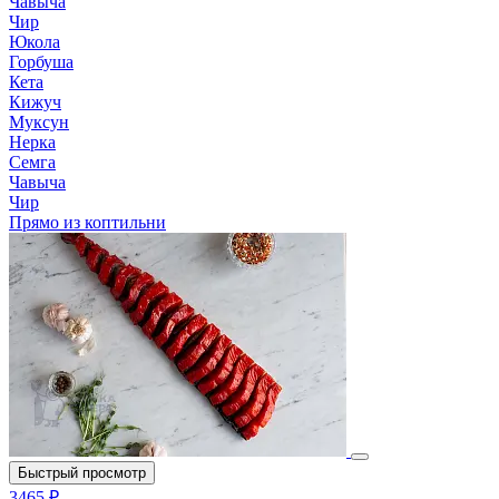
Чавыча
Чир
Юкола
Горбуша
Кета
Кижуч
Муксун
Нерка
Семга
Чавыча
Чир
Прямо из коптильни
Быстрый просмотр
3465 ₽