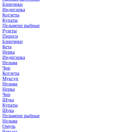
Блинчики
Индигирка
Котлеты
Купаты
Пельмени рыбные
Рулеты
Пироги
Блинчики
Кета
Нерка
Индигирка
Нельма
Чир
Котлеты
Муксун
Нельма
Нерка
Чир
Щука
Купаты
Щука
Пельмени рыбные
Нельма
Омуль
Чавыча