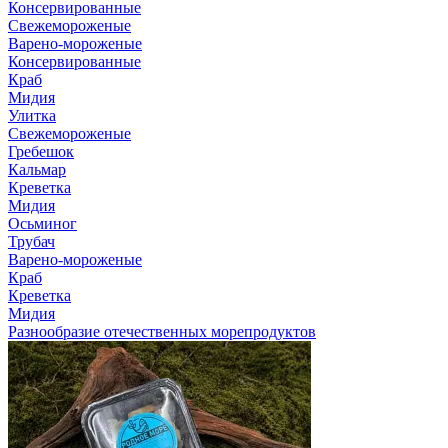
Консервированные
Свежемороженые
Варено-мороженые
Консервированные
Краб
Мидия
Улитка
Свежемороженые
Гребешок
Кальмар
Креветка
Мидия
Осьминог
Трубач
Варено-мороженые
Краб
Креветка
Мидия
Разнообразие отечественных морепродуктов