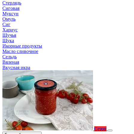
Стерлядь
Сиговая
Муксун
Омуль
Сиг
Хариус
Щучья
Щука
Икорные продукты
Масло сливочное
Сельдь
Вяленая
Вкусная икра
Сезон