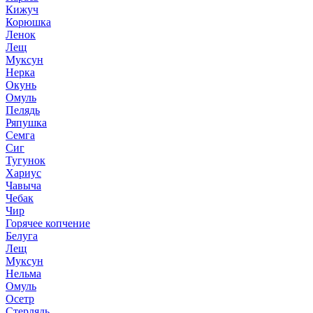
Кижуч
Корюшка
Ленок
Лещ
Муксун
Нерка
Окунь
Омуль
Пелядь
Ряпушка
Семга
Сиг
Тугунок
Хариус
Чавыча
Чебак
Чир
Горячее копчение
Белуга
Лещ
Муксун
Нельма
Омуль
Осетр
Стерлядь