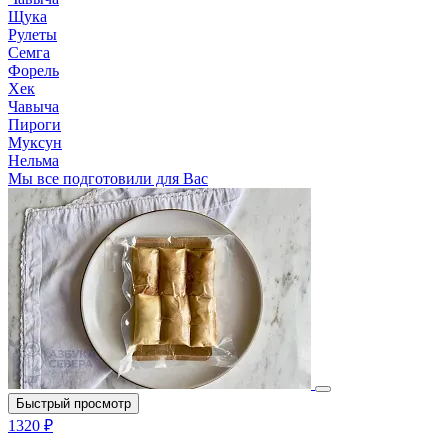
Щука
Рулеты
Семга
Форель
Хек
Чавыча
Пироги
Муксун
Нельма
Мы все подготовили для Вас
Быстрый просмотр
1320 ₽