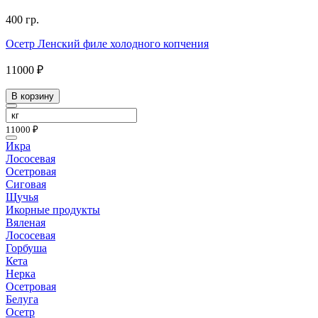
400 гр.
Осетр Ленский филе холодного копчения
11000 ₽
В корзину
11000 ₽
Икра
Лососевая
Осетровая
Сиговая
Щучья
Икорные продукты
Вяленая
Лососевая
Горбуша
Кета
Нерка
Осетровая
Белуга
Осетр