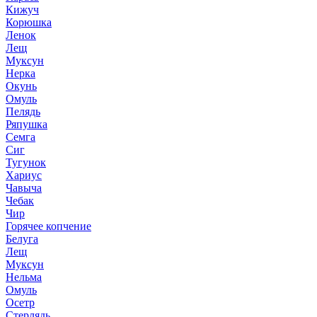
Кижуч
Корюшка
Ленок
Лещ
Муксун
Нерка
Окунь
Омуль
Пелядь
Ряпушка
Семга
Сиг
Тугунок
Хариус
Чавыча
Чебак
Чир
Горячее копчение
Белуга
Лещ
Муксун
Нельма
Омуль
Осетр
Стерлядь