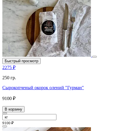
Быстрый просмотр
2275 ₽
250 гр.
Сырокопченый окорок олений "Гурман"
9100 ₽
В корзину
9100 ₽