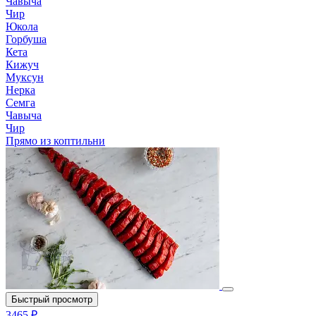
Чавыча
Чир
Юкола
Горбуша
Кета
Кижуч
Муксун
Нерка
Семга
Чавыча
Чир
Прямо из коптильни
Быстрый просмотр
3465 ₽