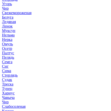
Угорь
Чир
Свежемороженая
Белуга
Ледяная
Ленок
Муксун
Нельма
Нерка
Омуль
Осетр
Палтус
Пелядь
Семга
Сиг
Сима
Стерлядь
Судак
Треска
Тунец
Хариус
Чавыча
Чир
Слабосоленая
Кижуч