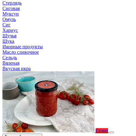
Стерлядь
Сиговая
Муксун
Омуль
Сиг
Хариус
Щучья
Щука
Икорные продукты
Масло сливочное
Сельдь
Вяленая
Вкусная икра
Сезон