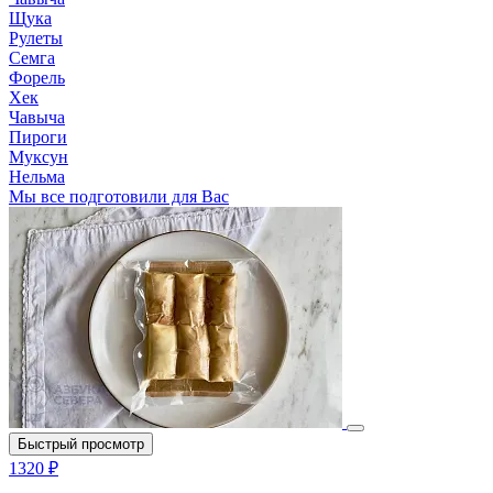
Щука
Рулеты
Семга
Форель
Хек
Чавыча
Пироги
Муксун
Нельма
Мы все подготовили для Вас
Быстрый просмотр
1320 ₽