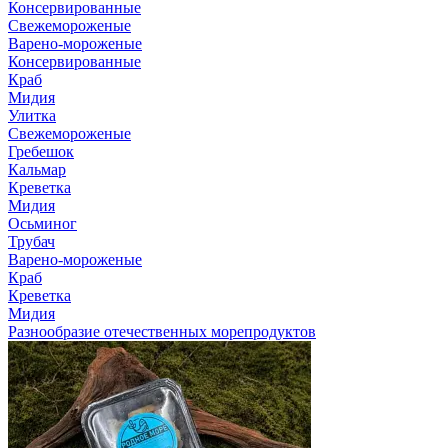
Консервированные
Свежемороженые
Варено-мороженые
Консервированные
Краб
Мидия
Улитка
Свежемороженые
Гребешок
Кальмар
Креветка
Мидия
Осьминог
Трубач
Варено-мороженые
Краб
Креветка
Мидия
Разнообразие отечественных морепродуктов