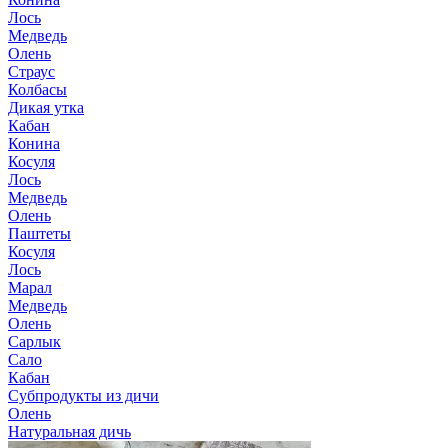
Лось
Медведь
Олень
Страус
Колбасы
Дикая утка
Кабан
Конина
Косуля
Лось
Медведь
Олень
Паштеты
Косуля
Лось
Марал
Медведь
Олень
Сарлык
Сало
Кабан
Субпродукты из дичи
Олень
Натуральная дичь