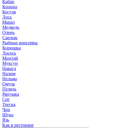
Кабан
Конина
Косуля
Лось
Марал
Медведь
Олень
Сарлык
Рыбные консервы
Корюшка
Лосось
Минтай
Муксун
Навага
Налим
Нельма
Омуль
Пелядь
Ряпушка
Сиг
Треска
Чир
Щука
Язь
Как в ресторане