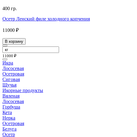
400 гр.
Осетр Ленский филе холодного копчения
11000 ₽
В корзину
11000 ₽
Икра
Лососевая
Осетровая
Сиговая
Щучья
Икорные продукты
Вяленая
Лососевая
Горбуша
Кета
Нерка
Осетровая
Белуга
Осетр