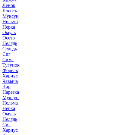
Ленок
Лосось
Муксун
Нельма
Нерка
Омуль
Осетр
Пелядь
Сельдь
Сиг
Сима
Тугунок
Форель
Хариус
Чавыча
Чир
Нарезка
Муксун
Нельма
Нерка
Омуль
Пелядь
Сиг
Хариус