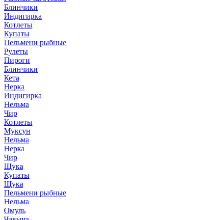
Блинчики
Индигирка
Котлеты
Купаты
Пельмени рыбные
Рулеты
Пироги
Блинчики
Кета
Нерка
Индигирка
Нельма
Чир
Котлеты
Муксун
Нельма
Нерка
Чир
Щука
Купаты
Щука
Пельмени рыбные
Нельма
Омуль
Чавыча