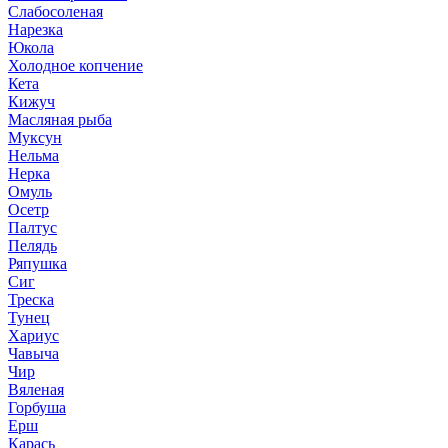
Слабосоленая
Нарезка
Юкола
Холодное копчение
Кета
Кижуч
Масляная рыба
Муксун
Нельма
Нерка
Омуль
Осетр
Палтус
Пелядь
Ряпушка
Сиг
Треска
Тунец
Хариус
Чавыча
Чир
Вяленая
Горбуша
Ерш
Карась