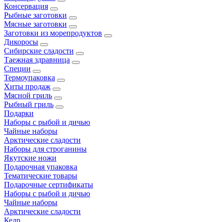
Консервация
Рыбные заготовки
Мясные заготовки
Заготовки из морепродуктов
Дикоросы
Сибирские сладости
Таежная здравница
Специи
Термоупаковка
Хиты продаж
Мясной гриль
Рыбный гриль
Подарки
Наборы с рыбой и дичью
Чайные наборы
Арктические сладости
Наборы для строганины
Якутские ножи
Подарочная упаковка
Тематические товары
Подарочные сертификаты
Наборы с рыбой и дичью
Чайные наборы
Арктические сладости
Кедр