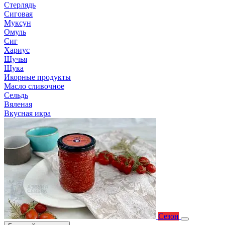
Стерлядь
Сиговая
Муксун
Омуль
Сиг
Хариус
Щучья
Щука
Икорные продукты
Масло сливочное
Сельдь
Вяленая
Вкусная икра
Сезон