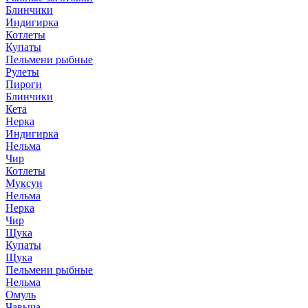
Блинчики
Индигирка
Котлеты
Купаты
Пельмени рыбные
Рулеты
Пироги
Блинчики
Кета
Нерка
Индигирка
Нельма
Чир
Котлеты
Муксун
Нельма
Нерка
Чир
Щука
Купаты
Щука
Пельмени рыбные
Нельма
Омуль
Чавыча