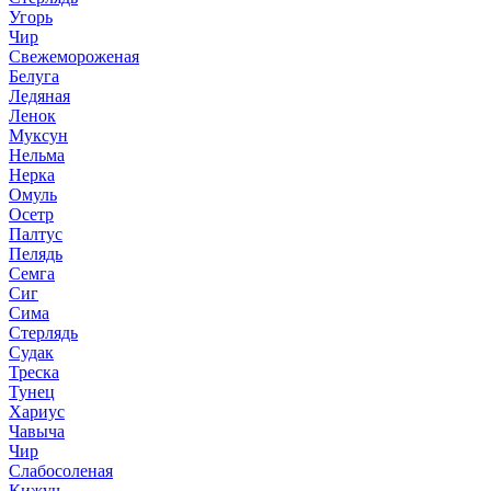
Угорь
Чир
Свежемороженая
Белуга
Ледяная
Ленок
Муксун
Нельма
Нерка
Омуль
Осетр
Палтус
Пелядь
Семга
Сиг
Сима
Стерлядь
Судак
Треска
Тунец
Хариус
Чавыча
Чир
Слабосоленая
Кижуч