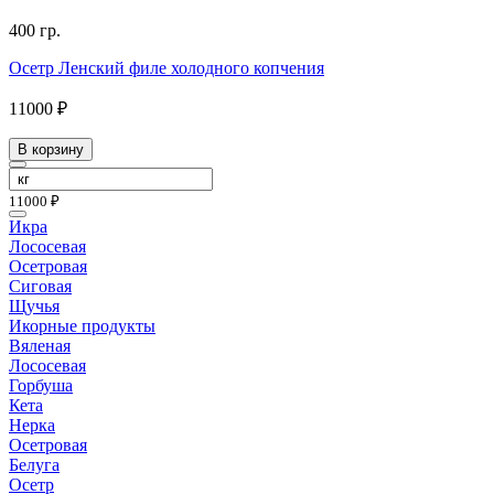
400 гр.
Осетр Ленский филе холодного копчения
11000 ₽
В корзину
11000 ₽
Икра
Лососевая
Осетровая
Сиговая
Щучья
Икорные продукты
Вяленая
Лососевая
Горбуша
Кета
Нерка
Осетровая
Белуга
Осетр