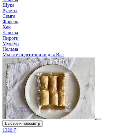
Щука
Рулеты
Семга
Форель
Хек
Чавыча
Пироги
Муксун
Нельма
Мы все подготовили для Вас
Быстрый просмотр
1320 ₽