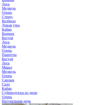
Лось
Медведь
Олень
Страус
Колбасы
Дикая утка
Кабан
Конина
Косуля
Лось
Медведь
Олень
Паштеты
Косуля
Лось
Марал
Медведь
Олень
Сарлык
Сало
Кабан
Субпродукты из дичи
Олень
Натуральная дичь