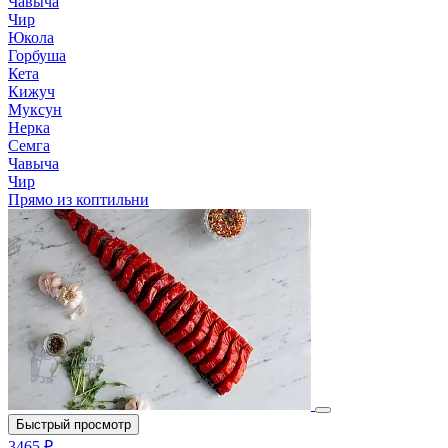
Чавыча
Чир
Юкола
Горбуша
Кета
Кижуч
Муксун
Нерка
Семга
Чавыча
Чир
Прямо из коптильни
Быстрый просмотр
3465 ₽