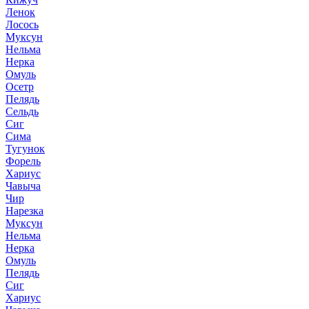
Ленок
Лосось
Муксун
Нельма
Нерка
Омуль
Осетр
Пелядь
Сельдь
Сиг
Сима
Тугунок
Форель
Хариус
Чавыча
Чир
Нарезка
Муксун
Нельма
Нерка
Омуль
Пелядь
Сиг
Хариус