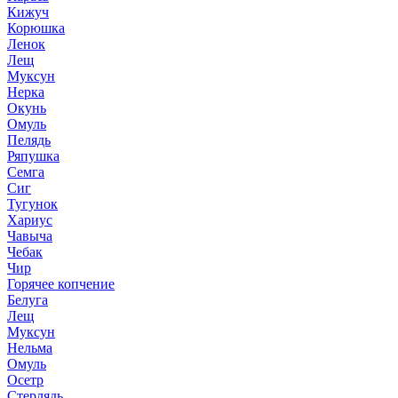
Кижуч
Корюшка
Ленок
Лещ
Муксун
Нерка
Окунь
Омуль
Пелядь
Ряпушка
Семга
Сиг
Тугунок
Хариус
Чавыча
Чебак
Чир
Горячее копчение
Белуга
Лещ
Муксун
Нельма
Омуль
Осетр
Стерлядь