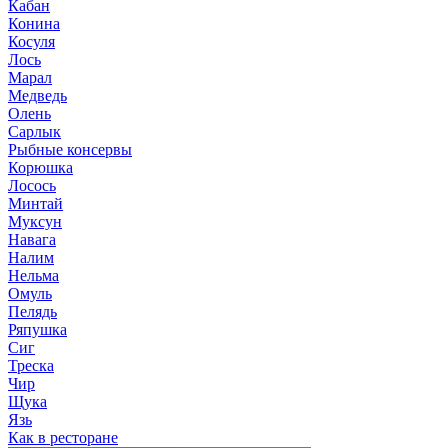
Кабан
Конина
Косуля
Лось
Марал
Медведь
Олень
Сарлык
Рыбные консервы
Корюшка
Лосось
Минтай
Муксун
Навага
Налим
Нельма
Омуль
Пелядь
Ряпушка
Сиг
Треска
Чир
Щука
Язь
Как в ресторане