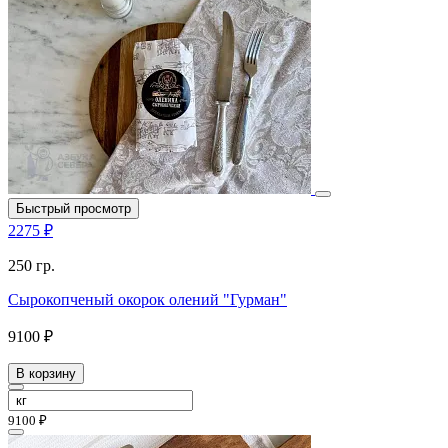
Быстрый просмотр
2275 ₽
250 гр.
Сырокопченый окорок олений "Гурман"
9100 ₽
В корзину
9100 ₽