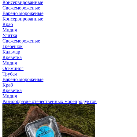
Консервированные
Свежемороженые
Варено-мороженые
Консервированные
Краб
Мидия
Улитка
Свежемороженые
Гребешок
Кальмар
Креветка
Мидия
Осьминог
Трубач
Варено-мороженые
Краб
Креветка
Мидия
Разнообразие отечественных морепродуктов