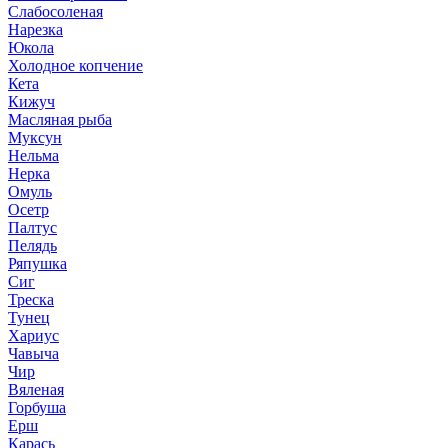
Слабосоленая
Нарезка
Юкола
Холодное копчение
Кета
Кижуч
Масляная рыба
Муксун
Нельма
Нерка
Омуль
Осетр
Палтус
Пелядь
Ряпушка
Сиг
Треска
Тунец
Хариус
Чавыча
Чир
Вяленая
Горбуша
Ерш
Карась