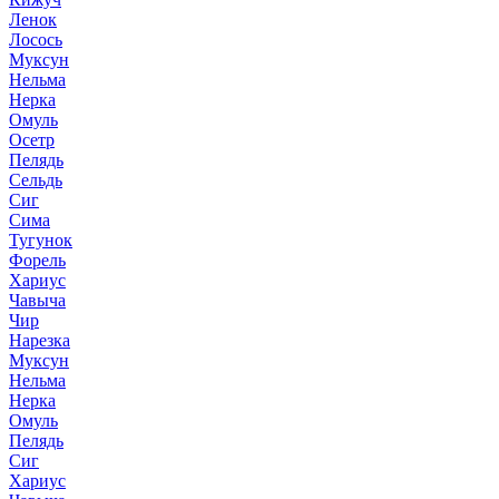
Ленок
Лосось
Муксун
Нельма
Нерка
Омуль
Осетр
Пелядь
Сельдь
Сиг
Сима
Тугунок
Форель
Хариус
Чавыча
Чир
Нарезка
Муксун
Нельма
Нерка
Омуль
Пелядь
Сиг
Хариус