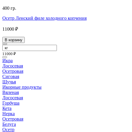
400 гр.
Осетр Ленский филе холодного копчения
11000 ₽
В корзину
11000 ₽
Икра
Лососевая
Осетровая
Сиговая
Щучья
Икорные продукты
Вяленая
Лососевая
Горбуша
Кета
Нерка
Осетровая
Белуга
Осетр