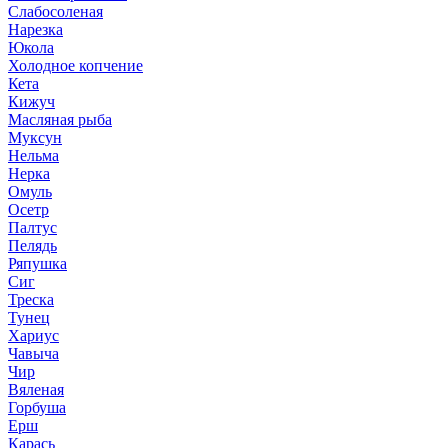
Слабосоленая
Нарезка
Юкола
Холодное копчение
Кета
Кижуч
Масляная рыба
Муксун
Нельма
Нерка
Омуль
Осетр
Палтус
Пелядь
Ряпушка
Сиг
Треска
Тунец
Хариус
Чавыча
Чир
Вяленая
Горбуша
Ерш
Карась