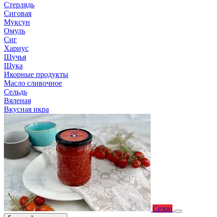
Стерлядь
Сиговая
Муксун
Омуль
Сиг
Хариус
Щучья
Щука
Икорные продукты
Масло сливочное
Сельдь
Вяленая
Вкусная икра
Сезон