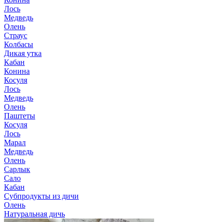
Лось
Медведь
Олень
Страус
Колбасы
Дикая утка
Кабан
Конина
Косуля
Лось
Медведь
Олень
Паштеты
Косуля
Лось
Марал
Медведь
Олень
Сарлык
Сало
Кабан
Субпродукты из дичи
Олень
Натуральная дичь