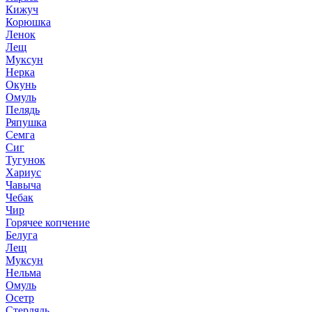
Кижуч
Корюшка
Ленок
Лещ
Муксун
Нерка
Окунь
Омуль
Пелядь
Ряпушка
Семга
Сиг
Тугунок
Хариус
Чавыча
Чебак
Чир
Горячее копчение
Белуга
Лещ
Муксун
Нельма
Омуль
Осетр
Стерлядь