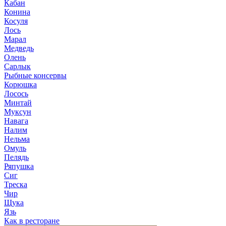
Кабан
Конина
Косуля
Лось
Марал
Медведь
Олень
Сарлык
Рыбные консервы
Корюшка
Лосось
Минтай
Муксун
Навага
Налим
Нельма
Омуль
Пелядь
Ряпушка
Сиг
Треска
Чир
Щука
Язь
Как в ресторане