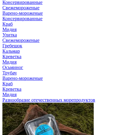
Консервированные
Свежемороженые
Варено-мороженые
Консервированные
Краб
Мидия
Улитка
Свежемороженые
Гребешок
Кальмар
Креветка
Мидия
Осьминог
Трубач
Варено-мороженые
Краб
Креветка
Мидия
Разнообразие отечественных морепродуктов