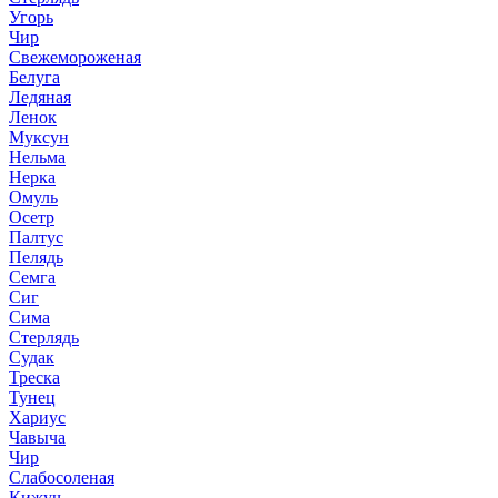
Угорь
Чир
Свежемороженая
Белуга
Ледяная
Ленок
Муксун
Нельма
Нерка
Омуль
Осетр
Палтус
Пелядь
Семга
Сиг
Сима
Стерлядь
Судак
Треска
Тунец
Хариус
Чавыча
Чир
Слабосоленая
Кижуч