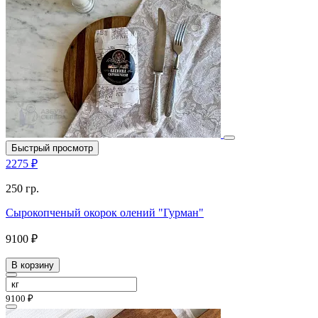
Быстрый просмотр
2275 ₽
250 гр.
Сырокопченый окорок олений "Гурман"
9100 ₽
В корзину
9100 ₽