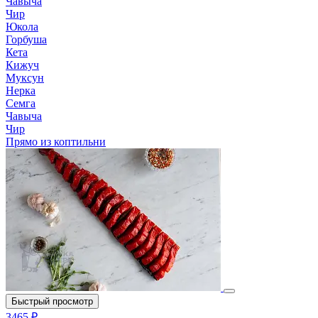
Чавыча
Чир
Юкола
Горбуша
Кета
Кижуч
Муксун
Нерка
Семга
Чавыча
Чир
Прямо из коптильни
Быстрый просмотр
3465 ₽