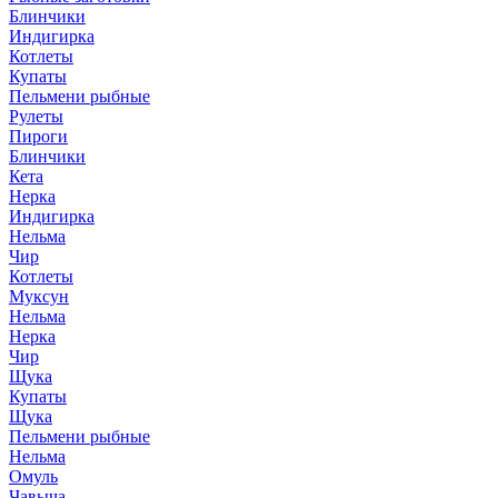
Блинчики
Индигирка
Котлеты
Купаты
Пельмени рыбные
Рулеты
Пироги
Блинчики
Кета
Нерка
Индигирка
Нельма
Чир
Котлеты
Муксун
Нельма
Нерка
Чир
Щука
Купаты
Щука
Пельмени рыбные
Нельма
Омуль
Чавыча