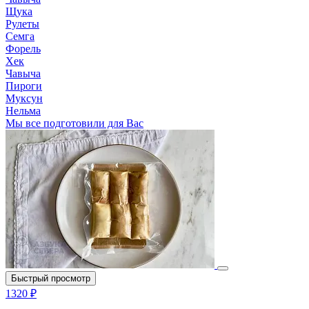
Щука
Рулеты
Семга
Форель
Хек
Чавыча
Пироги
Муксун
Нельма
Мы все подготовили для Вас
Быстрый просмотр
1320 ₽