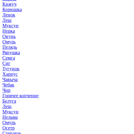
Кижуч
Корюшка
Ленок
Лещ
Муксун
Нерка
Окунь
Омуль
Пелядь
Ряпушка
Семга
Сиг
Тугунок
Хариус
Чавыча
Чебак
Чир
Горячее копчение
Белуга
Лещ
Муксун
Нельма
Омуль
Осетр
Стерлядь