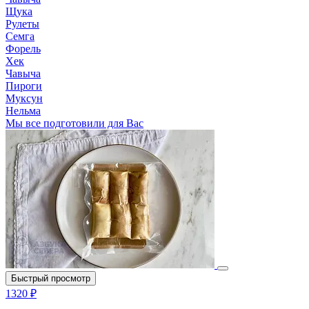
Щука
Рулеты
Семга
Форель
Хек
Чавыча
Пироги
Муксун
Нельма
Мы все подготовили для Вас
Быстрый просмотр
1320 ₽