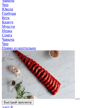
Чавыча
Чир
Юкола
Горбуша
Кета
Кижуч
Муксун
Нерка
Семга
Чавыча
Чир
Прямо из коптильни
Быстрый просмотр
3465 ₽