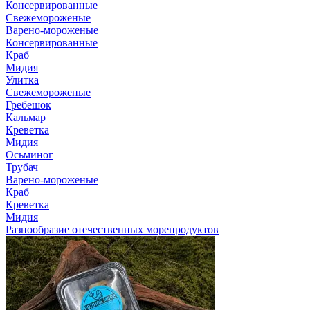
Консервированные
Свежемороженые
Варено-мороженые
Консервированные
Краб
Мидия
Улитка
Свежемороженые
Гребешок
Кальмар
Креветка
Мидия
Осьминог
Трубач
Варено-мороженые
Краб
Креветка
Мидия
Разнообразие отечественных морепродуктов