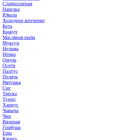
Слабосоленая
Нарезка
Юкола
Холодное копчение
Кета
Кижуч
Масляная рыба
Муксун
Нельма
Нерка
Омуль
Осетр
Палтус
Пелядь
Ряпушка
Сиг
Треска
Тунец
Хариус
Чавыча
Чир
Вяленая
Горбуша
Ерш
Карась