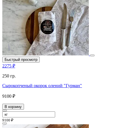
Быстрый просмотр
2275 ₽
250 гр.
Сырокопченый окорок олений "Гурман"
9100 ₽
В корзину
9100 ₽