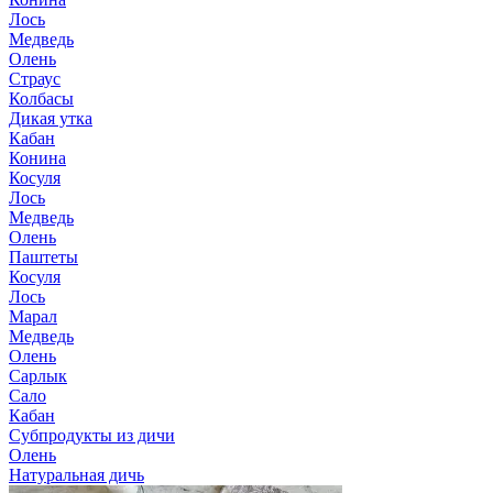
Лось
Медведь
Олень
Страус
Колбасы
Дикая утка
Кабан
Конина
Косуля
Лось
Медведь
Олень
Паштеты
Косуля
Лось
Марал
Медведь
Олень
Сарлык
Сало
Кабан
Субпродукты из дичи
Олень
Натуральная дичь