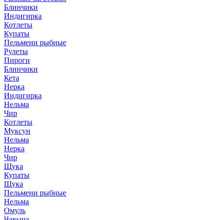
Блинчики
Индигирка
Котлеты
Купаты
Пельмени рыбные
Рулеты
Пироги
Блинчики
Кета
Нерка
Индигирка
Нельма
Чир
Котлеты
Муксун
Нельма
Нерка
Чир
Щука
Купаты
Щука
Пельмени рыбные
Нельма
Омуль
Чавыча