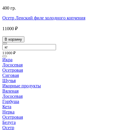
400 гр.
Осетр Ленский филе холодного копчения
11000 ₽
В корзину
11000 ₽
Икра
Лососевая
Осетровая
Сиговая
Щучья
Икорные продукты
Вяленая
Лососевая
Горбуша
Кета
Нерка
Осетровая
Белуга
Осетр