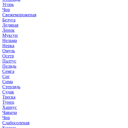
Угорь
Чир
Свежемороженая
Белуга
Ледяная
Ленок
Муксун
Нельма
Нерка
Омуль
Осетр
Палтус
Пелядь
Семга
Сиг
Сима
Стерлядь
Судак
Треска
Тунец
Хариус
Чавыча
Чир
Слабосоленая
Кижуч