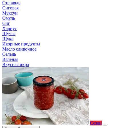
Стерлядь
Сиговая
Муксун
Омуль
Сиг
Хариус
Щучья
Щука
Икорные продукты
Масло сливочное
Сельдь
Вяленая
Вкусная икра
Сезон