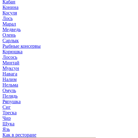
Кабан
Конина
Косуля
Лось
Марал
Медведь
Олень
Сарлык
Рыбные консервы
Корюшка
Лосось
Минтай
Муксун
Навага
Налим
Нельма
Омуль
Пелядь
Ряпушка
Сиг
Треска
Чир
Щука
Язь
Как в ресторане