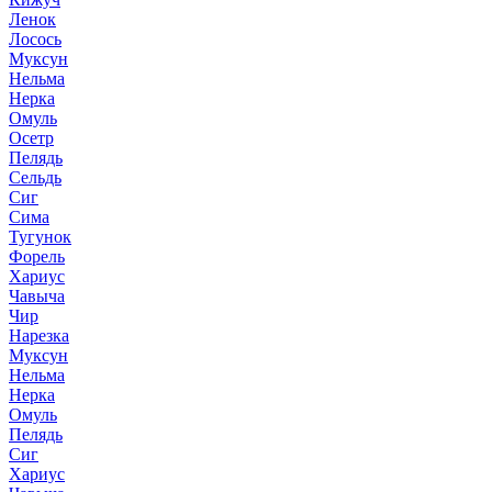
Ленок
Лосось
Муксун
Нельма
Нерка
Омуль
Осетр
Пелядь
Сельдь
Сиг
Сима
Тугунок
Форель
Хариус
Чавыча
Чир
Нарезка
Муксун
Нельма
Нерка
Омуль
Пелядь
Сиг
Хариус