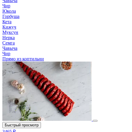
Чавыча
Чир
Юкола
Горбуша
Кета
Кижуч
Муксун
Нерка
Семга
Чавыча
Чир
Прямо из коптильни
Быстрый просмотр
3465 ₽