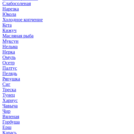
Слабосоленая
Нарезка
Юкола
Холодное копчение
Кета
Кижуч
Масляная рыба
Муксун
Нельма
Нерка
Омуль
Осетр
Палтус
Пелядь
Ряпушка
Сиг
Треска
Тунец
Хариус
Чавыча
Чир
Вяленая
Горбуша
Ерш
Карась