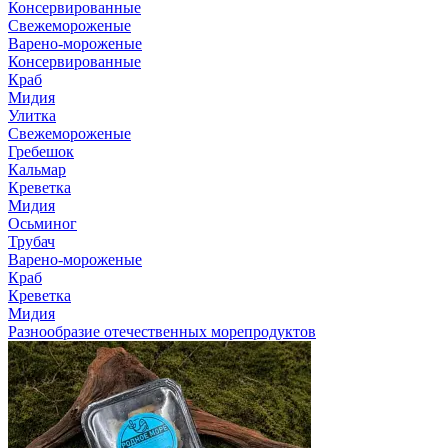
Консервированные
Свежемороженые
Варено-мороженые
Консервированные
Краб
Мидия
Улитка
Свежемороженые
Гребешок
Кальмар
Креветка
Мидия
Осьминог
Трубач
Варено-мороженые
Краб
Креветка
Мидия
Разнообразие отечественных морепродуктов