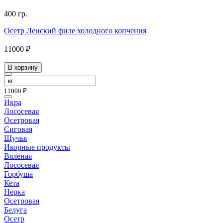
400 гр.
Осетр Ленский филе холодного копчения
11000 ₽
В корзину
11000 ₽
Икра
Лососевая
Осетровая
Сиговая
Щучья
Икорные продукты
Вяленая
Лососевая
Горбуша
Кета
Нерка
Осетровая
Белуга
Осетр