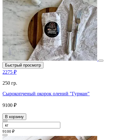
Быстрый просмотр
2275 ₽
250 гр.
Сырокопченый окорок олений "Гурман"
9100 ₽
В корзину
9100 ₽