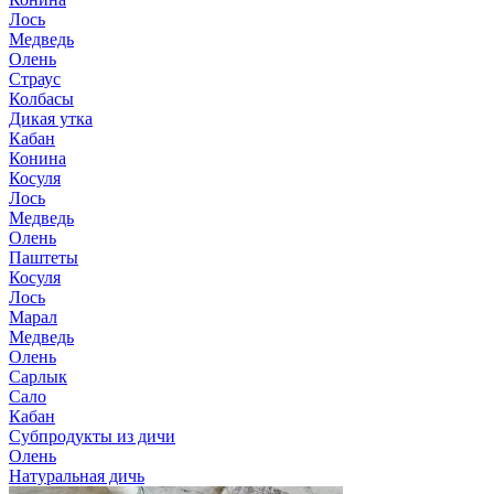
Лось
Медведь
Олень
Страус
Колбасы
Дикая утка
Кабан
Конина
Косуля
Лось
Медведь
Олень
Паштеты
Косуля
Лось
Марал
Медведь
Олень
Сарлык
Сало
Кабан
Субпродукты из дичи
Олень
Натуральная дичь