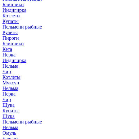
Блинчики
Индигирка
Котлеты
Купаты
Пельмени рыбные
Рулеты
Пироги
Блинчики
Кета
Нерка
Индигирка
Нельма
Чир
Котлеты
Муксун
Нельма
Нерка
Чир
Щука
Купаты
Щука
Пельмени рыбные
Нельма
Омуль
Чавыча