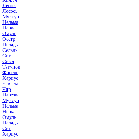
Ленок
Лосось
Муксун
Нельма
Нерка
Омуль
Осетр
Пелядь
Сельдь
Сиг
Сима
Тугунок
Форель
Хариус
Чавыча
Чир
Нарезка
Муксун
Нельма
Нерка
Омуль
Пелядь
Сиг
Хариус