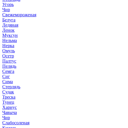
Угорь
Чир
Свежемороженая
Белуга
Ледяная
Ленок
Муксун
Нельма
Нерка
Омуль
Осетр
Палтус
Пелядь
Семга
Сиг
Сима
Стерлядь
Судак
Треска
Тунец
Хариус
Чавыча
Чир
Слабосоленая
Кижуч