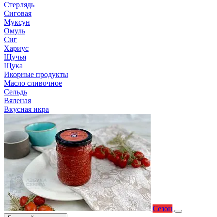
Стерлядь
Сиговая
Муксун
Омуль
Сиг
Хариус
Щучья
Щука
Икорные продукты
Масло сливочное
Сельдь
Вяленая
Вкусная икра
Сезон