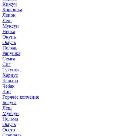
Кижуч
Корюшка
Ленок
Лещ
Муксун
Нерка
Окунь
Омуль
Пелядь
Ряпушка
Семга
Сиг
Тугунок
Хариус
Чавыча
Чебак
Чир
Горячее копчение
Белуга
Лещ
Муксун
Нельма
Омуль
Осетр
Стерлядь