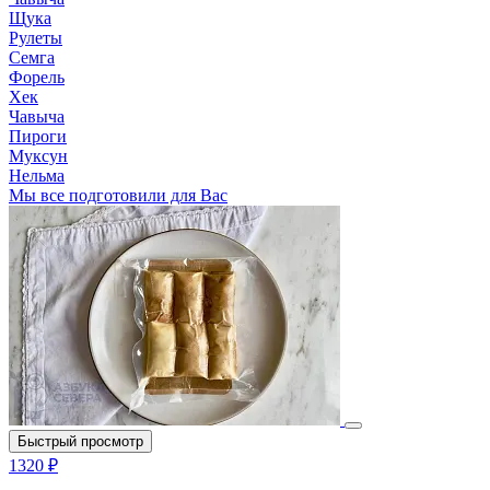
Щука
Рулеты
Семга
Форель
Хек
Чавыча
Пироги
Муксун
Нельма
Мы все подготовили для Вас
Быстрый просмотр
1320 ₽