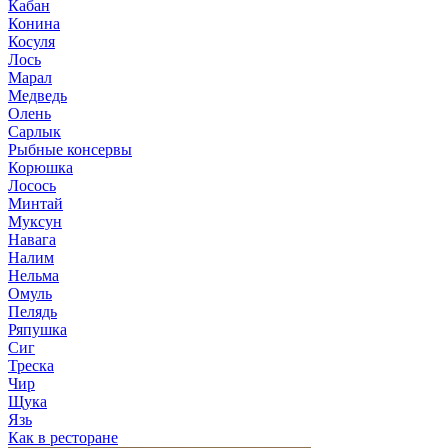
Кабан
Конина
Косуля
Лось
Марал
Медведь
Олень
Сарлык
Рыбные консервы
Корюшка
Лосось
Минтай
Муксун
Навага
Налим
Нельма
Омуль
Пелядь
Ряпушка
Сиг
Треска
Чир
Щука
Язь
Как в ресторане