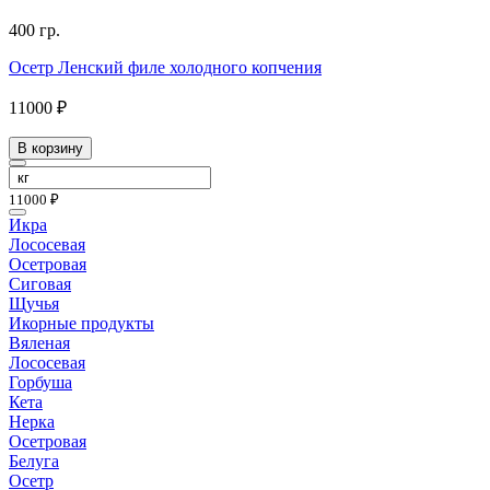
400 гр.
Осетр Ленский филе холодного копчения
11000 ₽
В корзину
11000 ₽
Икра
Лососевая
Осетровая
Сиговая
Щучья
Икорные продукты
Вяленая
Лососевая
Горбуша
Кета
Нерка
Осетровая
Белуга
Осетр