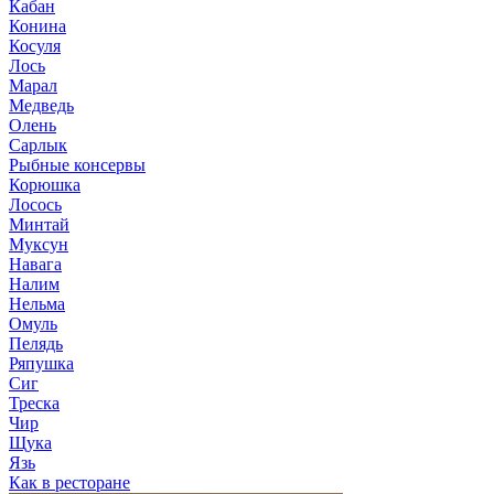
Кабан
Конина
Косуля
Лось
Марал
Медведь
Олень
Сарлык
Рыбные консервы
Корюшка
Лосось
Минтай
Муксун
Навага
Налим
Нельма
Омуль
Пелядь
Ряпушка
Сиг
Треска
Чир
Щука
Язь
Как в ресторане