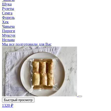
Щука
Рулеты
Семга
Форель
Хек
Чавыча
Пироги
Муксун
Нельма
Мы все подготовили для Вас
Быстрый просмотр
1320 ₽