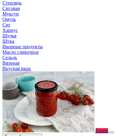
Стерлядь
Сиговая
Муксун
Омуль
Сиг
Хариус
Щучья
Щука
Икорные продукты
Масло сливочное
Сельдь
Вяленая
Вкусная икра
Сезон