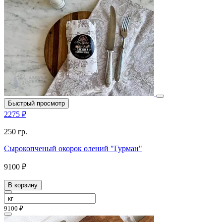
Быстрый просмотр
2275 ₽
250 гр.
Сырокопченый окорок олений "Гурман"
9100 ₽
В корзину
9100 ₽