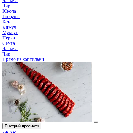
Чавыча
Чир
Юкола
Горбуша
Кета
Кижуч
Муксун
Нерка
Семга
Чавыча
Чир
Прямо из коптильни
Быстрый просмотр
3465 ₽