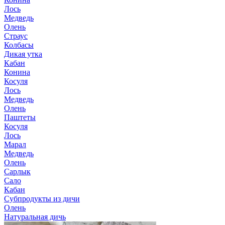
Лось
Медведь
Олень
Страус
Колбасы
Дикая утка
Кабан
Конина
Косуля
Лось
Медведь
Олень
Паштеты
Косуля
Лось
Марал
Медведь
Олень
Сарлык
Сало
Кабан
Субпродукты из дичи
Олень
Натуральная дичь