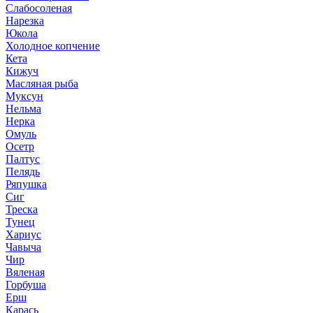
Слабосоленая
Нарезка
Юкола
Холодное копчение
Кета
Кижуч
Масляная рыба
Муксун
Нельма
Нерка
Омуль
Осетр
Палтус
Пелядь
Ряпушка
Сиг
Треска
Тунец
Хариус
Чавыча
Чир
Вяленая
Горбуша
Ерш
Карась