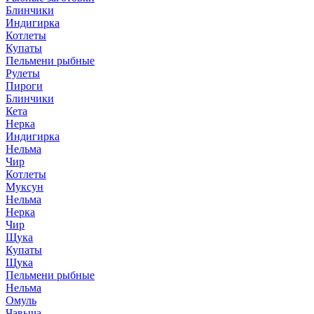
Блинчики
Индигирка
Котлеты
Купаты
Пельмени рыбные
Рулеты
Пироги
Блинчики
Кета
Нерка
Индигирка
Нельма
Чир
Котлеты
Муксун
Нельма
Нерка
Чир
Щука
Купаты
Щука
Пельмени рыбные
Нельма
Омуль
Чавыча