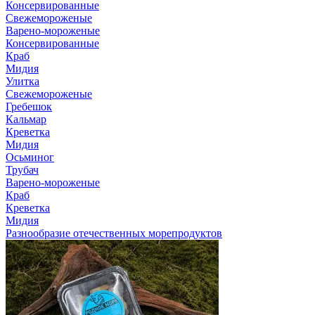
Консервированные
Свежемороженые
Варено-мороженые
Консервированные
Краб
Мидия
Улитка
Свежемороженые
Гребешок
Кальмар
Креветка
Мидия
Осьминог
Трубач
Варено-мороженые
Краб
Креветка
Мидия
Разнообразие отечественных морепродуктов