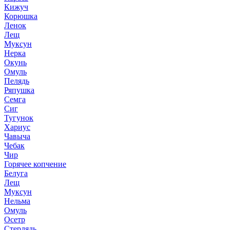
Кижуч
Корюшка
Ленок
Лещ
Муксун
Нерка
Окунь
Омуль
Пелядь
Ряпушка
Семга
Сиг
Тугунок
Хариус
Чавыча
Чебак
Чир
Горячее копчение
Белуга
Лещ
Муксун
Нельма
Омуль
Осетр
Стерлядь