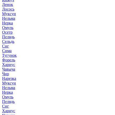
Ленок
Лосось
Муксун
Нельма
Нерка
Омуль
Осетр
Пелядь
Сельдь
Сиг
Сима
Тугунок
Форель
Хариус
Чавыча
Чир
Нарезка
Муксун
Нельма
Нерка
Омуль
Пелядь
Сиг
Хариус