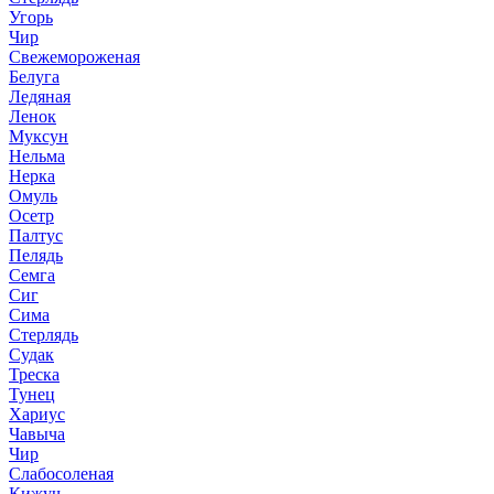
Угорь
Чир
Свежемороженая
Белуга
Ледяная
Ленок
Муксун
Нельма
Нерка
Омуль
Осетр
Палтус
Пелядь
Семга
Сиг
Сима
Стерлядь
Судак
Треска
Тунец
Хариус
Чавыча
Чир
Слабосоленая
Кижуч