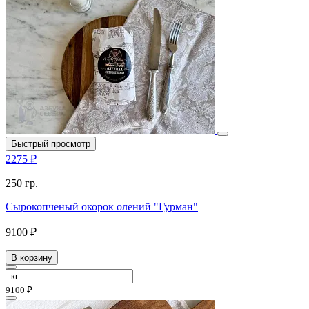
Быстрый просмотр
2275 ₽
250 гр.
Сырокопченый окорок олений "Гурман"
9100 ₽
В корзину
9100 ₽