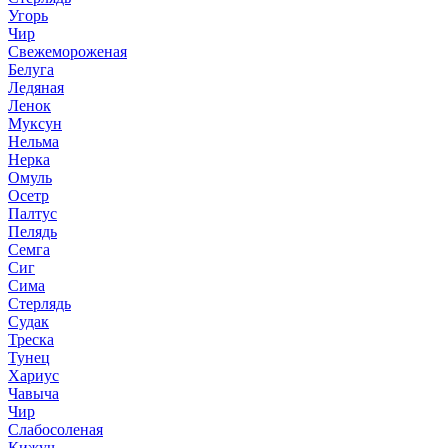
Угорь
Чир
Свежемороженая
Белуга
Ледяная
Ленок
Муксун
Нельма
Нерка
Омуль
Осетр
Палтус
Пелядь
Семга
Сиг
Сима
Стерлядь
Судак
Треска
Тунец
Хариус
Чавыча
Чир
Слабосоленая
Кижуч