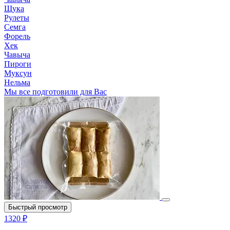
Щука
Рулеты
Семга
Форель
Хек
Чавыча
Пироги
Муксун
Нельма
Мы все подготовили для Вас
Быстрый просмотр
1320 ₽