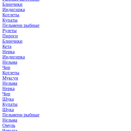
Блинчики
Индигирка
Котлеты
Купаты
Пельмени рыбные
Рулеты
Пироги
Блинчики
Кета
Нерка
Индигирка
Нельма
Чир
Котлеты
Муксун
Нельма
Нерка
Чир
Щука
Купаты
Щука
Пельмени рыбные
Нельма
Омуль
Чавыча