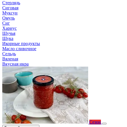
Стерлядь
Сиговая
Муксун
Омуль
Сиг
Хариус
Щучья
Щука
Икорные продукты
Масло сливочное
Сельдь
Вяленая
Вкусная икра
Сезон