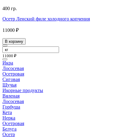
400 гр.
Осетр Ленский филе холодного копчения
11000 ₽
В корзину
11000 ₽
Икра
Лососевая
Осетровая
Сиговая
Щучья
Икорные продукты
Вяленая
Лососевая
Горбуша
Кета
Нерка
Осетровая
Белуга
Осетр