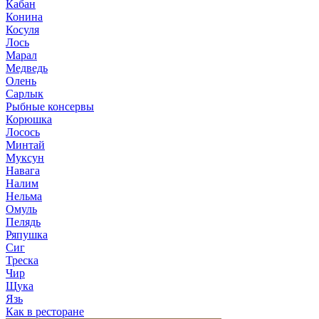
Кабан
Конина
Косуля
Лось
Марал
Медведь
Олень
Сарлык
Рыбные консервы
Корюшка
Лосось
Минтай
Муксун
Навага
Налим
Нельма
Омуль
Пелядь
Ряпушка
Сиг
Треска
Чир
Щука
Язь
Как в ресторане