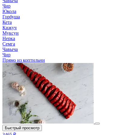
Чавыча
Чир
Юкола
Горбуша
Кета
Кижуч
Муксун
Нерка
Семга
Чавыча
Чир
Прямо из коптильни
Быстрый просмотр
3465 ₽