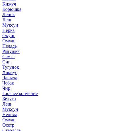
Кижуч
Корюшка
Ленок
Лещ
Муксун
Нерка
Окунь
Омуль
Пелядь
Ряпушка
Семга
Сиг
Тугунок
Хариус
Чавыча
Чебак
Чир
Горячее копчение
Белуга
Лещ
Муксун
Нельма
Омуль
Осетр
Стерлядь