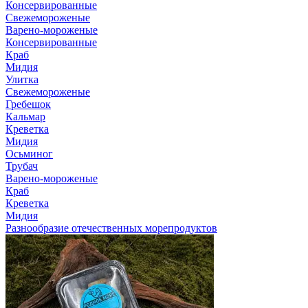
Консервированные
Свежемороженые
Варено-мороженые
Консервированные
Краб
Мидия
Улитка
Свежемороженые
Гребешок
Кальмар
Креветка
Мидия
Осьминог
Трубач
Варено-мороженые
Краб
Креветка
Мидия
Разнообразие отечественных морепродуктов