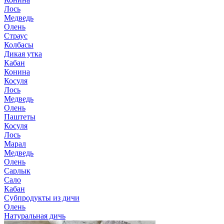
Лось
Медведь
Олень
Страус
Колбасы
Дикая утка
Кабан
Конина
Косуля
Лось
Медведь
Олень
Паштеты
Косуля
Лось
Марал
Медведь
Олень
Сарлык
Сало
Кабан
Субпродукты из дичи
Олень
Натуральная дичь