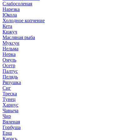
Слабосоленая
Нарезка
Юкола
Холодное копчение
Кета
Кижуч
Масляная рыба
Муксун
Нельма
Нерка
Омуль
Осетр
Палтус
Пелядь
Ряпушка
Сиг
Треска
Тунец
Хариус
Чавыча
Чир
Вяленая
Горбуша
Ерш
Карась