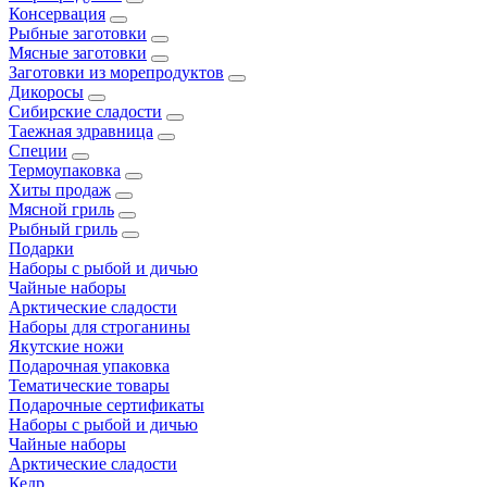
Консервация
Рыбные заготовки
Мясные заготовки
Заготовки из морепродуктов
Дикоросы
Сибирские сладости
Таежная здравница
Специи
Термоупаковка
Хиты продаж
Мясной гриль
Рыбный гриль
Подарки
Наборы с рыбой и дичью
Чайные наборы
Арктические сладости
Наборы для строганины
Якутские ножи
Подарочная упаковка
Тематические товары
Подарочные сертификаты
Наборы с рыбой и дичью
Чайные наборы
Арктические сладости
Кедр