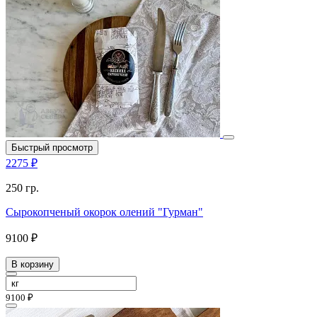
Быстрый просмотр
2275 ₽
250 гр.
Сырокопченый окорок олений "Гурман"
9100 ₽
В корзину
9100 ₽