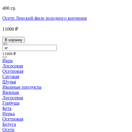
400 гр.
Осетр Ленский филе холодного копчения
11000 ₽
В корзину
11000 ₽
Икра
Лососевая
Осетровая
Сиговая
Щучья
Икорные продукты
Вяленая
Лососевая
Горбуша
Кета
Нерка
Осетровая
Белуга
Осетр