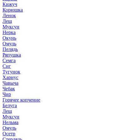
Кижуч
Корюшка
Ленок
Лещ
Муксун
Нерка
Окунь
Омуль
Пелядь
Ряпушка
Семга
Сиг
Тугунок
Хариус
Чавыча
Чебак
Чир
Горячее копчение
Белуга
Лещ
Муксун
Нельма
Омуль
Осетр
Стерлядь