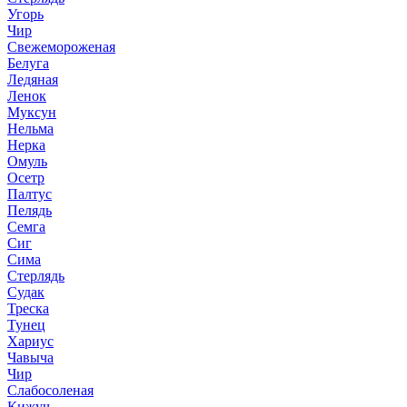
Угорь
Чир
Свежемороженая
Белуга
Ледяная
Ленок
Муксун
Нельма
Нерка
Омуль
Осетр
Палтус
Пелядь
Семга
Сиг
Сима
Стерлядь
Судак
Треска
Тунец
Хариус
Чавыча
Чир
Слабосоленая
Кижуч