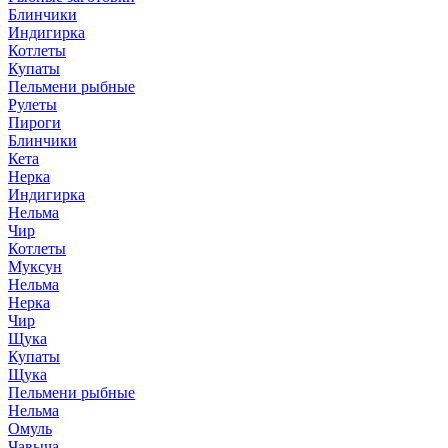
Блинчики
Индигирка
Котлеты
Купаты
Пельмени рыбные
Рулеты
Пироги
Блинчики
Кета
Нерка
Индигирка
Нельма
Чир
Котлеты
Муксун
Нельма
Нерка
Чир
Щука
Купаты
Щука
Пельмени рыбные
Нельма
Омуль
Чавыча