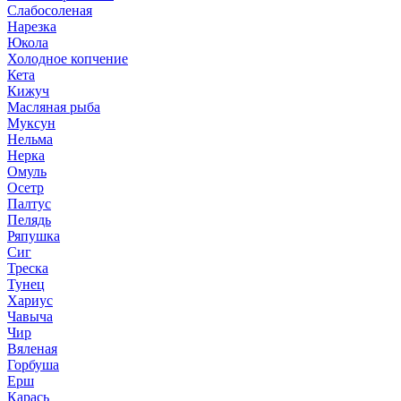
Слабосоленая
Нарезка
Юкола
Холодное копчение
Кета
Кижуч
Масляная рыба
Муксун
Нельма
Нерка
Омуль
Осетр
Палтус
Пелядь
Ряпушка
Сиг
Треска
Тунец
Хариус
Чавыча
Чир
Вяленая
Горбуша
Ерш
Карась