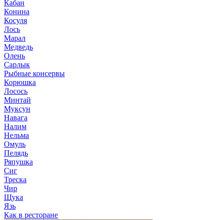
Кабан
Конина
Косуля
Лось
Марал
Медведь
Олень
Сарлык
Рыбные консервы
Корюшка
Лосось
Минтай
Муксун
Навага
Налим
Нельма
Омуль
Пелядь
Ряпушка
Сиг
Треска
Чир
Щука
Язь
Как в ресторане