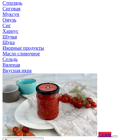
Стерлядь
Сиговая
Муксун
Омуль
Сиг
Хариус
Щучья
Щука
Икорные продукты
Масло сливочное
Сельдь
Вяленая
Вкусная икра
Сезон