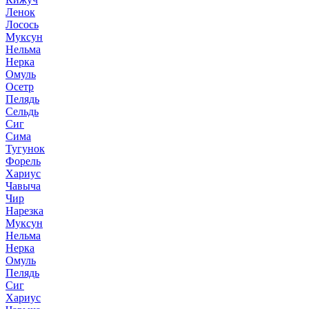
Ленок
Лосось
Муксун
Нельма
Нерка
Омуль
Осетр
Пелядь
Сельдь
Сиг
Сима
Тугунок
Форель
Хариус
Чавыча
Чир
Нарезка
Муксун
Нельма
Нерка
Омуль
Пелядь
Сиг
Хариус