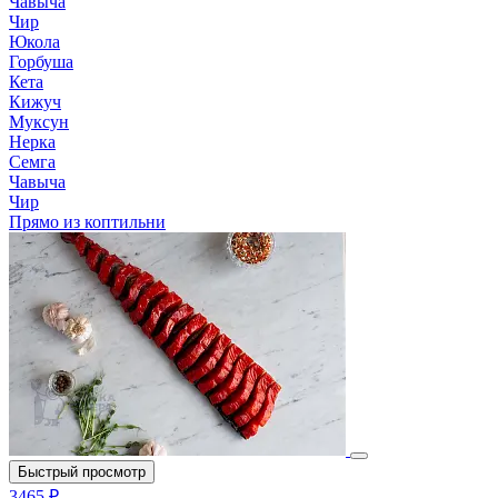
Чавыча
Чир
Юкола
Горбуша
Кета
Кижуч
Муксун
Нерка
Семга
Чавыча
Чир
Прямо из коптильни
Быстрый просмотр
3465 ₽