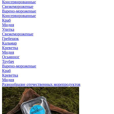
Консервированные
Свежемороженые
Варено-мороженые
Консервированные
Краб
Мидия
Улитка
Свежемороженые
Гребешок
Кальмар
Креветка
Мидия
Осьминог
Трубач
Варено-мороженые
Краб
Креветка
Мидия
Разнообразие отечественных морепродуктов