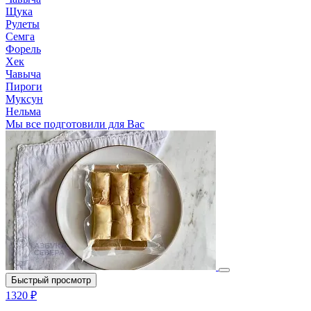
Щука
Рулеты
Семга
Форель
Хек
Чавыча
Пироги
Муксун
Нельма
Мы все подготовили для Вас
Быстрый просмотр
1320 ₽