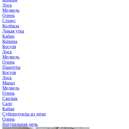
Лось
Медведь
Олень
Страус
Колбасы
Дикая утка
Кабан
Конина
Косуля
Лось
Медведь
Олень
Паштеты
Косуля
Лось
Марал
Медведь
Олень
Сарлык
Сало
Кабан
Субпродукты из дичи
Олень
Натуральная дичь