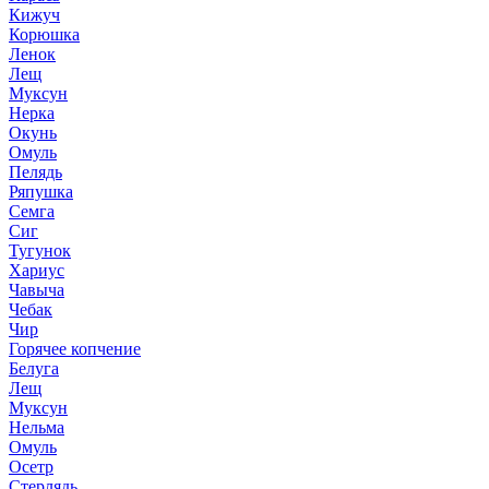
Кижуч
Корюшка
Ленок
Лещ
Муксун
Нерка
Окунь
Омуль
Пелядь
Ряпушка
Семга
Сиг
Тугунок
Хариус
Чавыча
Чебак
Чир
Горячее копчение
Белуга
Лещ
Муксун
Нельма
Омуль
Осетр
Стерлядь