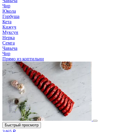
Чавыча
Чир
Юкола
Горбуша
Кета
Кижуч
Муксун
Нерка
Семга
Чавыча
Чир
Прямо из коптильни
Быстрый просмотр
3465 ₽