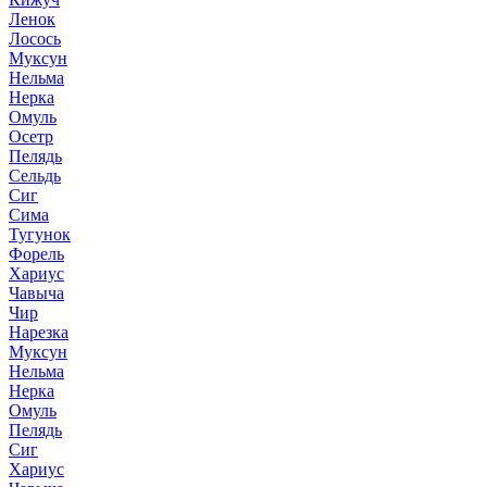
Ленок
Лосось
Муксун
Нельма
Нерка
Омуль
Осетр
Пелядь
Сельдь
Сиг
Сима
Тугунок
Форель
Хариус
Чавыча
Чир
Нарезка
Муксун
Нельма
Нерка
Омуль
Пелядь
Сиг
Хариус