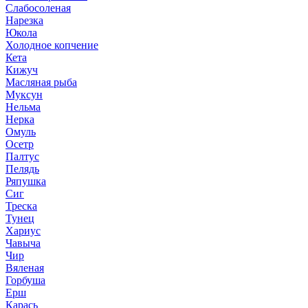
Слабосоленая
Нарезка
Юкола
Холодное копчение
Кета
Кижуч
Масляная рыба
Муксун
Нельма
Нерка
Омуль
Осетр
Палтус
Пелядь
Ряпушка
Сиг
Треска
Тунец
Хариус
Чавыча
Чир
Вяленая
Горбуша
Ерш
Карась