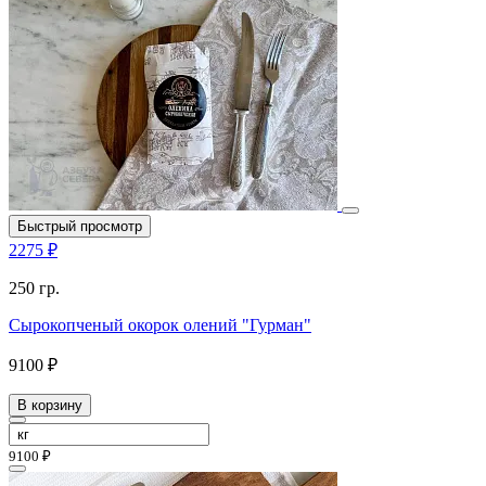
Быстрый просмотр
2275 ₽
250 гр.
Сырокопченый окорок олений "Гурман"
9100 ₽
В корзину
9100 ₽