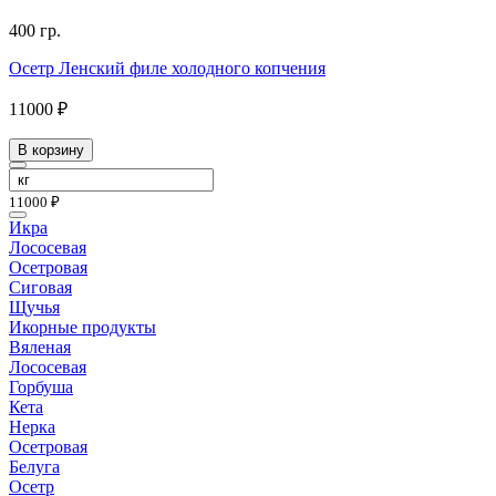
400 гр.
Осетр Ленский филе холодного копчения
11000 ₽
В корзину
11000 ₽
Икра
Лососевая
Осетровая
Сиговая
Щучья
Икорные продукты
Вяленая
Лососевая
Горбуша
Кета
Нерка
Осетровая
Белуга
Осетр