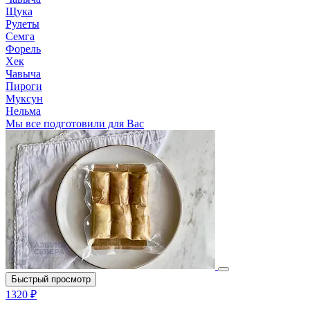
Щука
Рулеты
Семга
Форель
Хек
Чавыча
Пироги
Муксун
Нельма
Мы все подготовили для Вас
Быстрый просмотр
1320 ₽