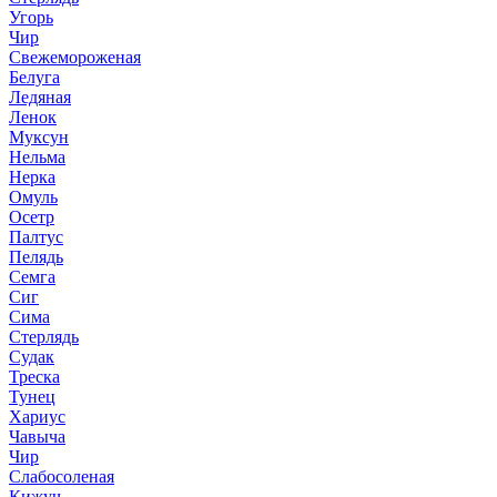
Угорь
Чир
Свежемороженая
Белуга
Ледяная
Ленок
Муксун
Нельма
Нерка
Омуль
Осетр
Палтус
Пелядь
Семга
Сиг
Сима
Стерлядь
Судак
Треска
Тунец
Хариус
Чавыча
Чир
Слабосоленая
Кижуч