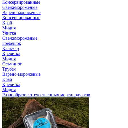
Консервированные
Свежемороженые
Варено-мороженые
Консервированные
Краб
Мидия
Улитка
Свежемороженые
Гребешок
Кальмар
Креветка
Мидия
Осьминог
Трубач
Варено-мороженые
Краб
Креветка
Мидия
Разнообразие отечественных морепродуктов