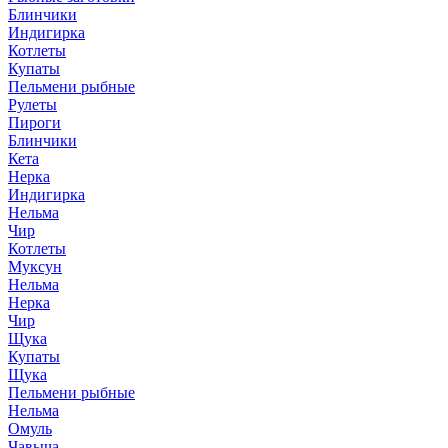
Блинчики
Индигирка
Котлеты
Купаты
Пельмени рыбные
Рулеты
Пироги
Блинчики
Кета
Нерка
Индигирка
Нельма
Чир
Котлеты
Муксун
Нельма
Нерка
Чир
Щука
Купаты
Щука
Пельмени рыбные
Нельма
Омуль
Чавыча