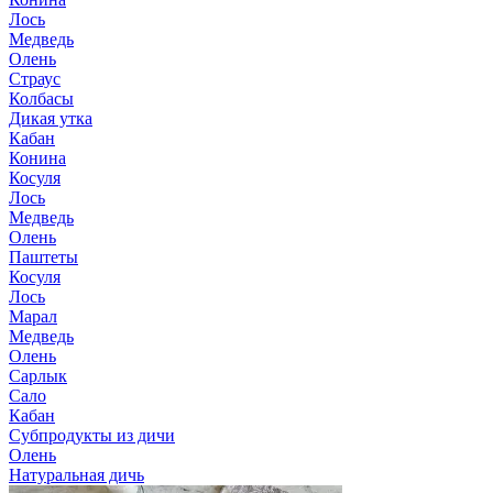
Лось
Медведь
Олень
Страус
Колбасы
Дикая утка
Кабан
Конина
Косуля
Лось
Медведь
Олень
Паштеты
Косуля
Лось
Марал
Медведь
Олень
Сарлык
Сало
Кабан
Субпродукты из дичи
Олень
Натуральная дичь