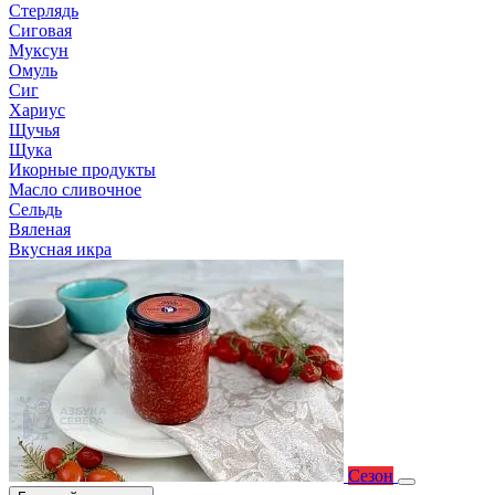
Стерлядь
Сиговая
Муксун
Омуль
Сиг
Хариус
Щучья
Щука
Икорные продукты
Масло сливочное
Сельдь
Вяленая
Вкусная икра
Сезон