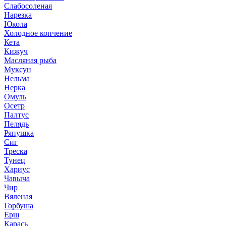
Слабосоленая
Нарезка
Юкола
Холодное копчение
Кета
Кижуч
Масляная рыба
Муксун
Нельма
Нерка
Омуль
Осетр
Палтус
Пелядь
Ряпушка
Сиг
Треска
Тунец
Хариус
Чавыча
Чир
Вяленая
Горбуша
Ерш
Карась