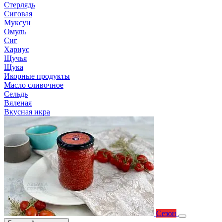
Стерлядь
Сиговая
Муксун
Омуль
Сиг
Хариус
Щучья
Щука
Икорные продукты
Масло сливочное
Сельдь
Вяленая
Вкусная икра
Сезон