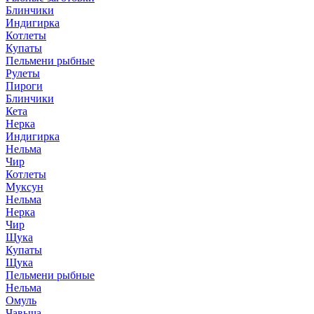
Блинчики
Индигирка
Котлеты
Купаты
Пельмени рыбные
Рулеты
Пироги
Блинчики
Кета
Нерка
Индигирка
Нельма
Чир
Котлеты
Муксун
Нельма
Нерка
Чир
Щука
Купаты
Щука
Пельмени рыбные
Нельма
Омуль
Чавыча