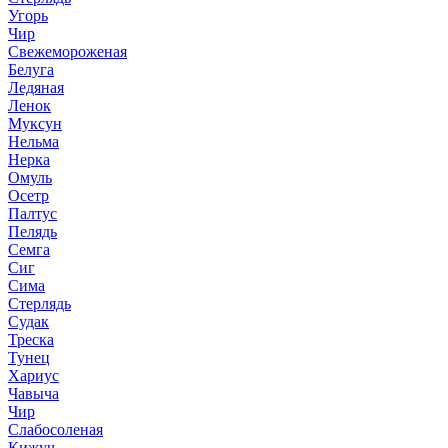
Угорь
Чир
Свежемороженая
Белуга
Ледяная
Ленок
Муксун
Нельма
Нерка
Омуль
Осетр
Палтус
Пелядь
Семга
Сиг
Сима
Стерлядь
Судак
Треска
Тунец
Хариус
Чавыча
Чир
Слабосоленая
Кижуч