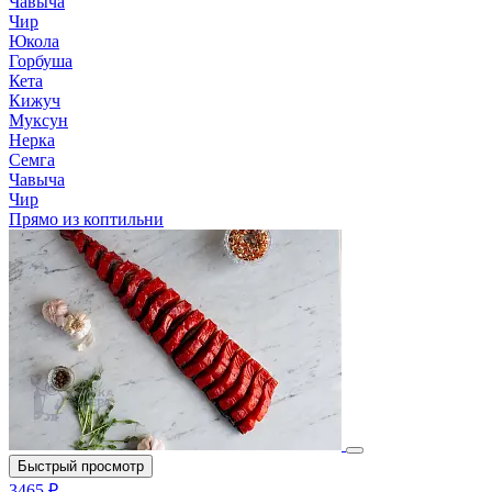
Чавыча
Чир
Юкола
Горбуша
Кета
Кижуч
Муксун
Нерка
Семга
Чавыча
Чир
Прямо из коптильни
Быстрый просмотр
3465 ₽