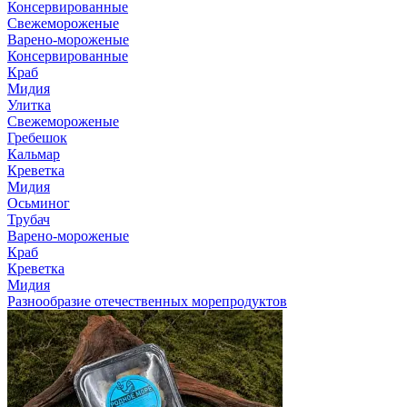
Консервированные
Свежемороженые
Варено-мороженые
Консервированные
Краб
Мидия
Улитка
Свежемороженые
Гребешок
Кальмар
Креветка
Мидия
Осьминог
Трубач
Варено-мороженые
Краб
Креветка
Мидия
Разнообразие отечественных морепродуктов