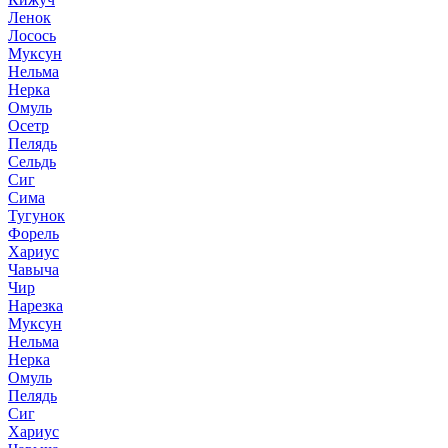
Ленок
Лосось
Муксун
Нельма
Нерка
Омуль
Осетр
Пелядь
Сельдь
Сиг
Сима
Тугунок
Форель
Хариус
Чавыча
Чир
Нарезка
Муксун
Нельма
Нерка
Омуль
Пелядь
Сиг
Хариус