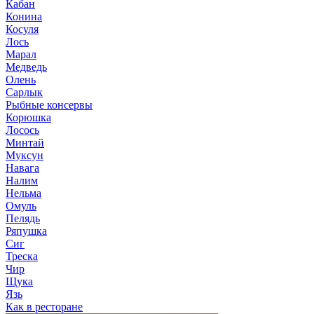
Кабан
Конина
Косуля
Лось
Марал
Медведь
Олень
Сарлык
Рыбные консервы
Корюшка
Лосось
Минтай
Муксун
Навага
Налим
Нельма
Омуль
Пелядь
Ряпушка
Сиг
Треска
Чир
Щука
Язь
Как в ресторане