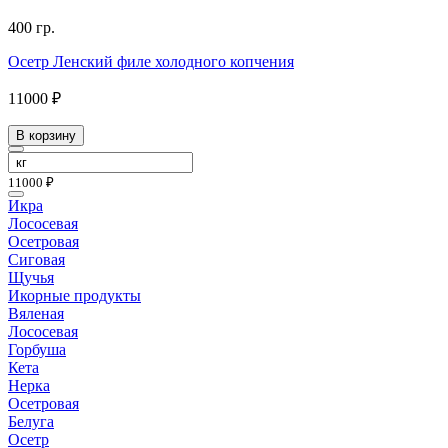
400 гр.
Осетр Ленский филе холодного копчения
11000 ₽
В корзину
11000 ₽
Икра
Лососевая
Осетровая
Сиговая
Щучья
Икорные продукты
Вяленая
Лососевая
Горбуша
Кета
Нерка
Осетровая
Белуга
Осетр