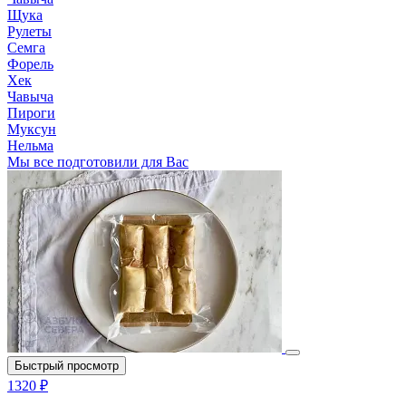
Щука
Рулеты
Семга
Форель
Хек
Чавыча
Пироги
Муксун
Нельма
Мы все подготовили для Вас
Быстрый просмотр
1320 ₽