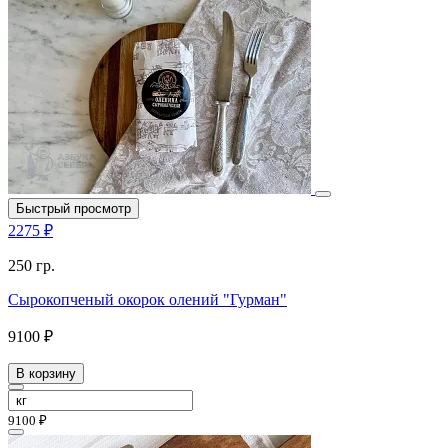
Быстрый просмотр
2275 ₽
250 гр.
Сырокопченый окорок олений "Гурман"
9100 ₽
В корзину
9100 ₽