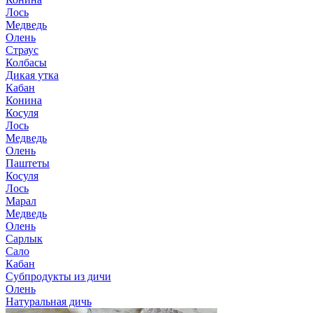
Лось
Медведь
Олень
Страус
Колбасы
Дикая утка
Кабан
Конина
Косуля
Лось
Медведь
Олень
Паштеты
Косуля
Лось
Марал
Медведь
Олень
Сарлык
Сало
Кабан
Субпродукты из дичи
Олень
Натуральная дичь