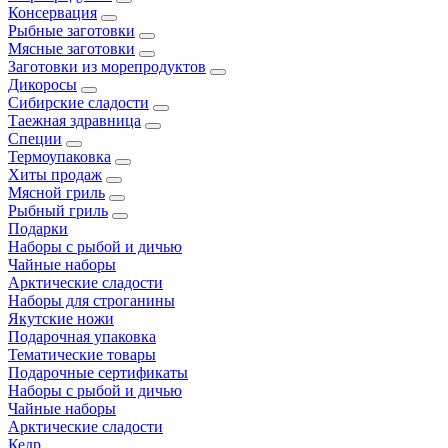
Консервация
Рыбные заготовки
Мясные заготовки
Заготовки из морепродуктов
Дикоросы
Сибирские сладости
Таежная здравница
Специи
Термоупаковка
Хиты продаж
Мясной гриль
Рыбный гриль
Подарки
Наборы с рыбой и дичью
Чайные наборы
Арктические сладости
Наборы для строганины
Якутские ножи
Подарочная упаковка
Тематические товары
Подарочные сертификаты
Наборы с рыбой и дичью
Чайные наборы
Арктические сладости
Кедр