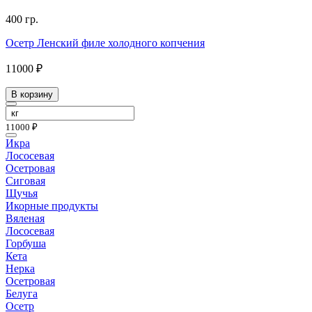
400 гр.
Осетр Ленский филе холодного копчения
11000 ₽
В корзину
11000 ₽
Икра
Лососевая
Осетровая
Сиговая
Щучья
Икорные продукты
Вяленая
Лососевая
Горбуша
Кета
Нерка
Осетровая
Белуга
Осетр