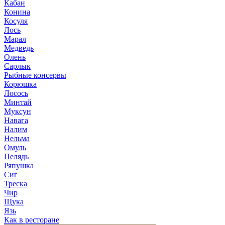
Кабан
Конина
Косуля
Лось
Марал
Медведь
Олень
Сарлык
Рыбные консервы
Корюшка
Лосось
Минтай
Муксун
Навага
Налим
Нельма
Омуль
Пелядь
Ряпушка
Сиг
Треска
Чир
Щука
Язь
Как в ресторане