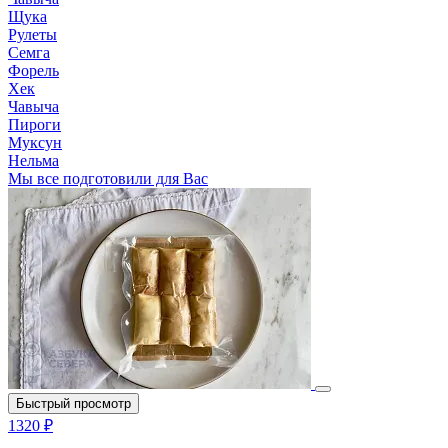
Щука
Рулеты
Семга
Форель
Хек
Чавыча
Пироги
Муксун
Нельма
Мы все подготовили для Вас
Быстрый просмотр
1320 ₽