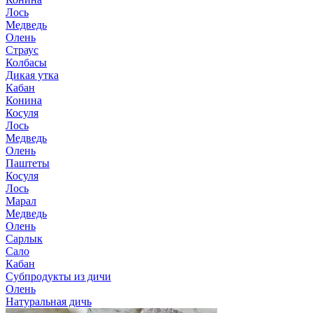
Лось
Медведь
Олень
Страус
Колбасы
Дикая утка
Кабан
Конина
Косуля
Лось
Медведь
Олень
Паштеты
Косуля
Лось
Марал
Медведь
Олень
Сарлык
Сало
Кабан
Субпродукты из дичи
Олень
Натуральная дичь