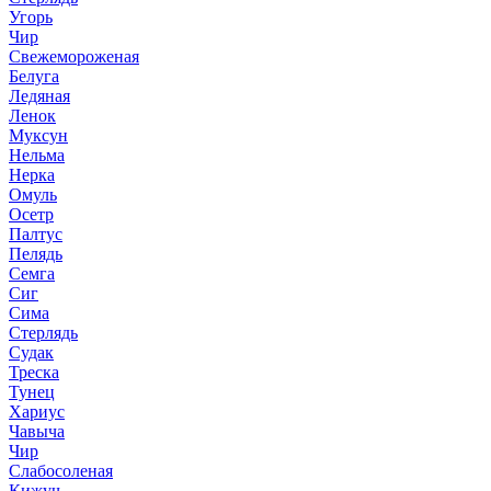
Угорь
Чир
Свежемороженая
Белуга
Ледяная
Ленок
Муксун
Нельма
Нерка
Омуль
Осетр
Палтус
Пелядь
Семга
Сиг
Сима
Стерлядь
Судак
Треска
Тунец
Хариус
Чавыча
Чир
Слабосоленая
Кижуч