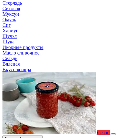
Стерлядь
Сиговая
Муксун
Омуль
Сиг
Хариус
Щучья
Щука
Икорные продукты
Масло сливочное
Сельдь
Вяленая
Вкусная икра
Сезон