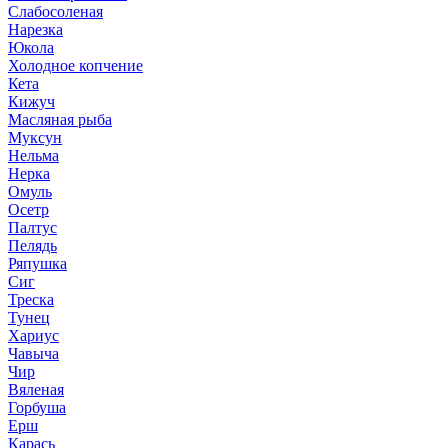
Слабосоленая
Нарезка
Юкола
Холодное копчение
Кета
Кижуч
Масляная рыба
Муксун
Нельма
Нерка
Омуль
Осетр
Палтус
Пелядь
Ряпушка
Сиг
Треска
Тунец
Хариус
Чавыча
Чир
Вяленая
Горбуша
Ерш
Карась