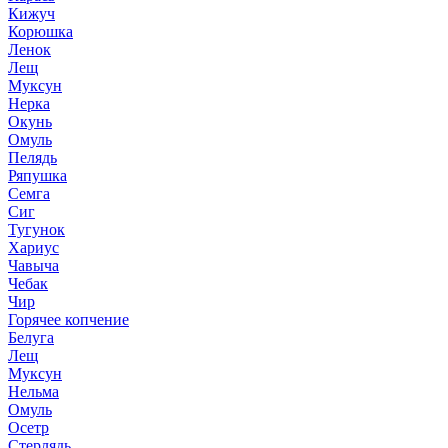
Кижуч
Корюшка
Ленок
Лещ
Муксун
Нерка
Окунь
Омуль
Пелядь
Ряпушка
Семга
Сиг
Тугунок
Хариус
Чавыча
Чебак
Чир
Горячее копчение
Белуга
Лещ
Муксун
Нельма
Омуль
Осетр
Стерлядь