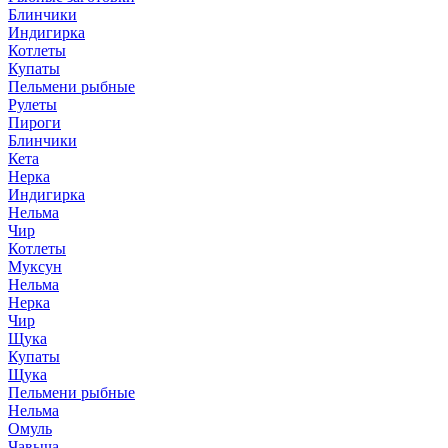
Блинчики
Индигирка
Котлеты
Купаты
Пельмени рыбные
Рулеты
Пироги
Блинчики
Кета
Нерка
Индигирка
Нельма
Чир
Котлеты
Муксун
Нельма
Нерка
Чир
Щука
Купаты
Щука
Пельмени рыбные
Нельма
Омуль
Чавыча