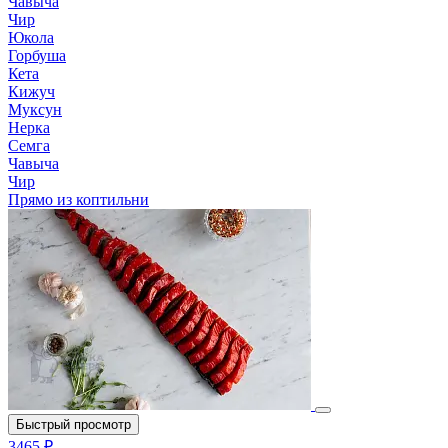
Чавыча
Чир
Юкола
Горбуша
Кета
Кижуч
Муксун
Нерка
Семга
Чавыча
Чир
Прямо из коптильни
Быстрый просмотр
3465 ₽