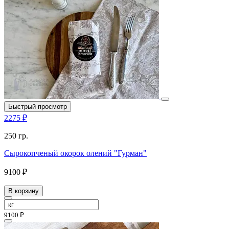
Быстрый просмотр
2275 ₽
250 гр.
Сырокопченый окорок олений "Гурман"
9100 ₽
В корзину
9100 ₽