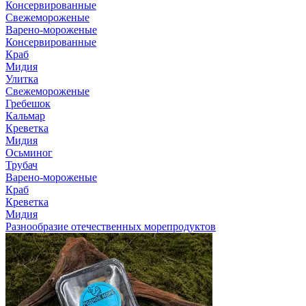
Консервированные
Свежемороженые
Варено-мороженые
Консервированные
Краб
Мидия
Улитка
Свежемороженые
Гребешок
Кальмар
Креветка
Мидия
Осьминог
Трубач
Варено-мороженые
Краб
Креветка
Мидия
Разнообразие отечественных морепродуктов