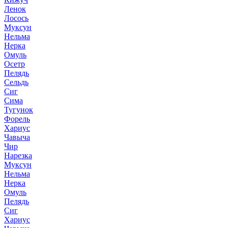
Ленок
Лосось
Муксун
Нельма
Нерка
Омуль
Осетр
Пелядь
Сельдь
Сиг
Сима
Тугунок
Форель
Хариус
Чавыча
Чир
Нарезка
Муксун
Нельма
Нерка
Омуль
Пелядь
Сиг
Хариус