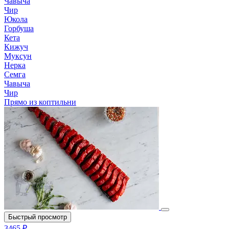
Чавыча
Чир
Юкола
Горбуша
Кета
Кижуч
Муксун
Нерка
Семга
Чавыча
Чир
Прямо из коптильни
Быстрый просмотр
3465 ₽