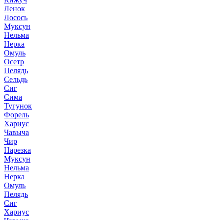
Ленок
Лосось
Муксун
Нельма
Нерка
Омуль
Осетр
Пелядь
Сельдь
Сиг
Сима
Тугунок
Форель
Хариус
Чавыча
Чир
Нарезка
Муксун
Нельма
Нерка
Омуль
Пелядь
Сиг
Хариус