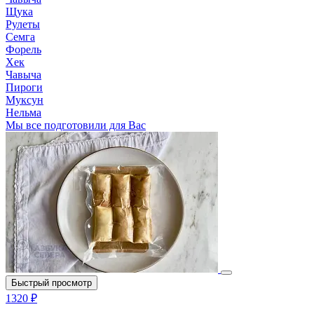
Щука
Рулеты
Семга
Форель
Хек
Чавыча
Пироги
Муксун
Нельма
Мы все подготовили для Вас
Быстрый просмотр
1320 ₽