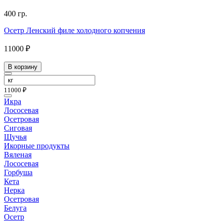
400 гр.
Осетр Ленский филе холодного копчения
11000 ₽
В корзину
11000 ₽
Икра
Лососевая
Осетровая
Сиговая
Щучья
Икорные продукты
Вяленая
Лососевая
Горбуша
Кета
Нерка
Осетровая
Белуга
Осетр