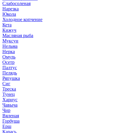
Слабосоленая
Нарезка
Юкола
Холодное копчение
Кета
Кижуч
Масляная рыба
Муксун
Нельма
Нерка
Омуль
Осетр
Палтус
Пелядь
Ряпушка
Сиг
Треска
Тунец
Хариус
Чавыча
Чир
Вяленая
Горбуша
Ерш
Карась