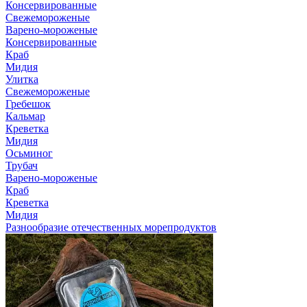
Консервированные
Свежемороженые
Варено-мороженые
Консервированные
Краб
Мидия
Улитка
Свежемороженые
Гребешок
Кальмар
Креветка
Мидия
Осьминог
Трубач
Варено-мороженые
Краб
Креветка
Мидия
Разнообразие отечественных морепродуктов