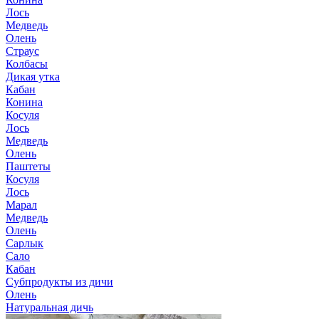
Лось
Медведь
Олень
Страус
Колбасы
Дикая утка
Кабан
Конина
Косуля
Лось
Медведь
Олень
Паштеты
Косуля
Лось
Марал
Медведь
Олень
Сарлык
Сало
Кабан
Субпродукты из дичи
Олень
Натуральная дичь