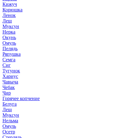
Кижуч
Корюшка
Ленок
Лещ
Муксун
Нерка
Окунь
Омуль
Пелядь
Ряпушка
Семга
Сиг
Тугунок
Хариус
Чавыча
Чебак
Чир
Горячее копчение
Белуга
Лещ
Муксун
Нельма
Омуль
Осетр
Стерлядь