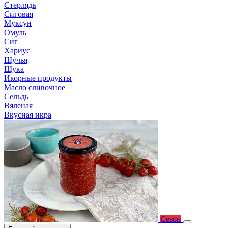
Стерлядь
Сиговая
Муксун
Омуль
Сиг
Хариус
Щучья
Щука
Икорные продукты
Масло сливочное
Сельдь
Вяленая
Вкусная икра
Сезон