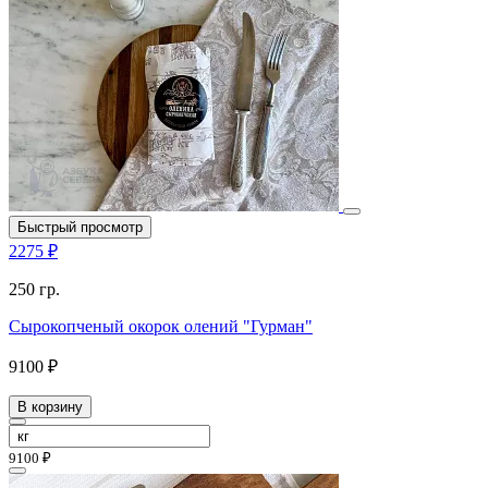
Быстрый просмотр
2275 ₽
250 гр.
Сырокопченый окорок олений "Гурман"
9100 ₽
В корзину
9100 ₽