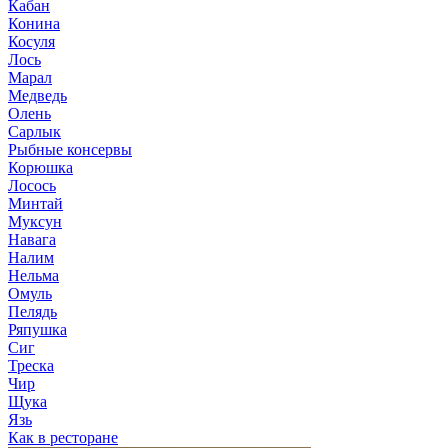
Кабан
Конина
Косуля
Лось
Марал
Медведь
Олень
Сарлык
Рыбные консервы
Корюшка
Лосось
Минтай
Муксун
Навага
Налим
Нельма
Омуль
Пелядь
Ряпушка
Сиг
Треска
Чир
Щука
Язь
Как в ресторане