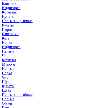
Блинчики
Индигирка
Котлеты
Купаты
Пельмени рыбные
Рулеты
Пироги
Блинчики
Кета
Нерка
Индигирка
Нельма
Чир
Котлеты
Муксун
Нельма
Нерка
Чир
Щука
Купаты
Щука
Пельмени рыбные
Нельма
Омуль
Чавыча