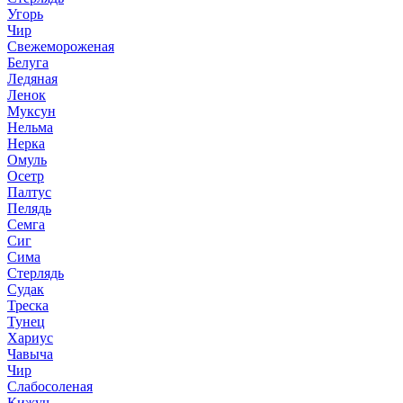
Угорь
Чир
Свежемороженая
Белуга
Ледяная
Ленок
Муксун
Нельма
Нерка
Омуль
Осетр
Палтус
Пелядь
Семга
Сиг
Сима
Стерлядь
Судак
Треска
Тунец
Хариус
Чавыча
Чир
Слабосоленая
Кижуч