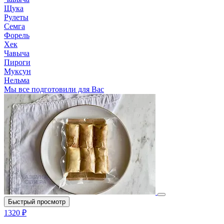
Щука
Рулеты
Семга
Форель
Хек
Чавыча
Пироги
Муксун
Нельма
Мы все подготовили для Вас
Быстрый просмотр
1320 ₽