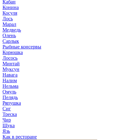
Кабан
Конина
Косуля
Лось
Марал
Медведь
Олень
Сарлык
Рыбные консервы
Корюшка
Лосось
Минтай
Муксун
Навага
Налим
Нельма
Омуль
Пелядь
Ряпушка
Сиг
Треска
Чир
Щука
Язь
Как в ресторане