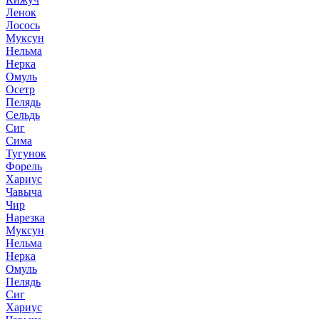
Ленок
Лосось
Муксун
Нельма
Нерка
Омуль
Осетр
Пелядь
Сельдь
Сиг
Сима
Тугунок
Форель
Хариус
Чавыча
Чир
Нарезка
Муксун
Нельма
Нерка
Омуль
Пелядь
Сиг
Хариус