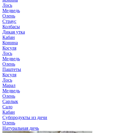
Лось
Медведь
Олень
Страус
Колбасы
Дикая утка
Кабан
Конина
Косуля
Лось
Медведь
Олень
Паштеты
Косуля
Лось
Марал
Медведь
Олень
Сарлык
Сало
Кабан
Субпродукты из дичи
Олень
Натуральная дичь