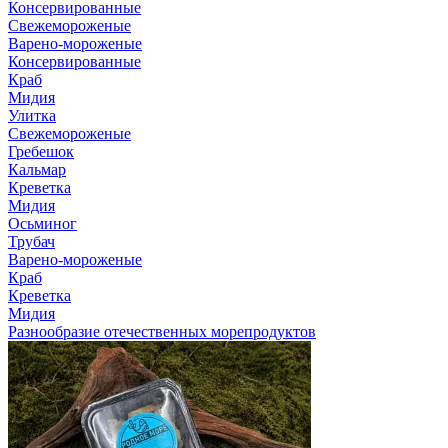
Консервированные
Свежемороженые
Варено-мороженые
Консервированные
Краб
Мидия
Улитка
Свежемороженые
Гребешок
Кальмар
Креветка
Мидия
Осьминог
Трубач
Варено-мороженые
Краб
Креветка
Мидия
Разнообразие отечественных морепродуктов