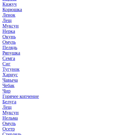
Кижуч
Корюшка
Ленок
Лещ
Муксун
Нерка
Окунь
Омуль
Пелядь
Ряпушка
Семга
Сиг
Тугунок
Хариус
Чавыча
Чебак
Чир
Горячее копчение
Белуга
Лещ
Муксун
Нельма
Омуль
Осетр
Стерлядь