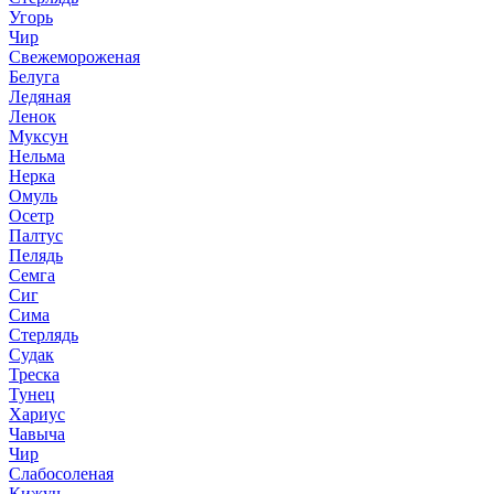
Угорь
Чир
Свежемороженая
Белуга
Ледяная
Ленок
Муксун
Нельма
Нерка
Омуль
Осетр
Палтус
Пелядь
Семга
Сиг
Сима
Стерлядь
Судак
Треска
Тунец
Хариус
Чавыча
Чир
Слабосоленая
Кижуч