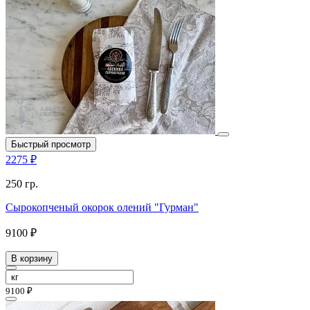
Быстрый просмотр
2275 ₽
250 гр.
Сырокопченый окорок олений "Гурман"
9100 ₽
В корзину
9100 ₽