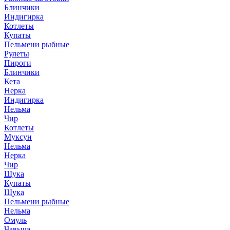
Блинчики
Индигирка
Котлеты
Купаты
Пельмени рыбные
Рулеты
Пироги
Блинчики
Кета
Нерка
Индигирка
Нельма
Чир
Котлеты
Муксун
Нельма
Нерка
Чир
Щука
Купаты
Щука
Пельмени рыбные
Нельма
Омуль
Чавыча