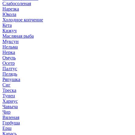
Слабосоленая
Нарезка
Юкола
Холодное копчение
Кета
Кижуч
Масляная рыба
Муксун
Нельма
Нерка
Омуль
Осетр
Палтус
Пелядь
Ряпушка
Сиг
Треска
Тунец
Хариус
Чавыча
Чир
Вяленая
Горбуша
Ерш
Карась