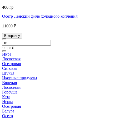
400 гр.
Осетр Ленский филе холодного копчения
11000 ₽
В корзину
11000 ₽
Икра
Лососевая
Осетровая
Сиговая
Щучья
Икорные продукты
Вяленая
Лососевая
Горбуша
Кета
Нерка
Осетровая
Белуга
Осетр