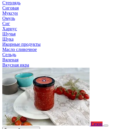
Стерлядь
Сиговая
Муксун
Омуль
Сиг
Хариус
Щучья
Щука
Икорные продукты
Масло сливочное
Сельдь
Вяленая
Вкусная икра
Сезон