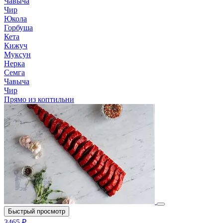
Чавыча
Чир
Юкола
Горбуша
Кета
Кижуч
Муксун
Нерка
Семга
Чавыча
Чир
Прямо из коптильни
Быстрый просмотр
3465 ₽