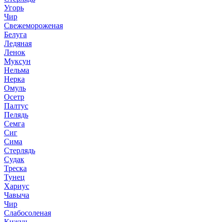
Угорь
Чир
Свежемороженая
Белуга
Ледяная
Ленок
Муксун
Нельма
Нерка
Омуль
Осетр
Палтус
Пелядь
Семга
Сиг
Сима
Стерлядь
Судак
Треска
Тунец
Хариус
Чавыча
Чир
Слабосоленая
Кижуч