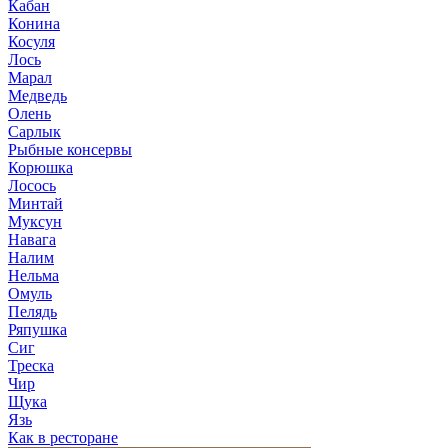
Кабан
Конина
Косуля
Лось
Марал
Медведь
Олень
Сарлык
Рыбные консервы
Корюшка
Лосось
Минтай
Муксун
Навага
Налим
Нельма
Омуль
Пелядь
Ряпушка
Сиг
Треска
Чир
Щука
Язь
Как в ресторане