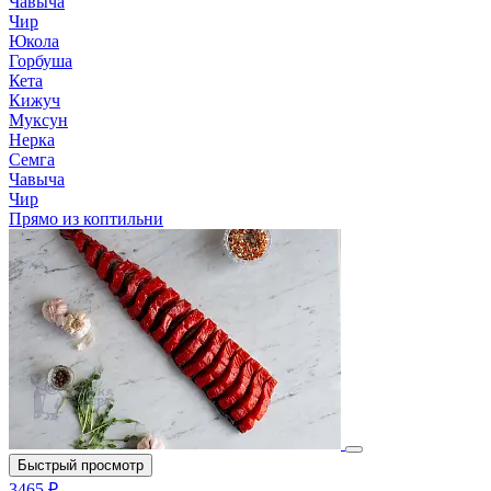
Чавыча
Чир
Юкола
Горбуша
Кета
Кижуч
Муксун
Нерка
Семга
Чавыча
Чир
Прямо из коптильни
Быстрый просмотр
3465 ₽