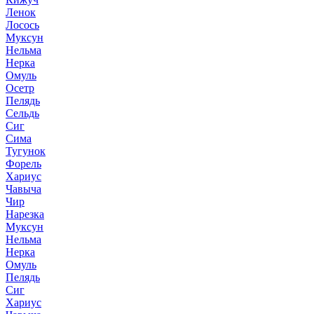
Ленок
Лосось
Муксун
Нельма
Нерка
Омуль
Осетр
Пелядь
Сельдь
Сиг
Сима
Тугунок
Форель
Хариус
Чавыча
Чир
Нарезка
Муксун
Нельма
Нерка
Омуль
Пелядь
Сиг
Хариус