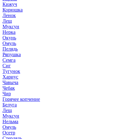
Кижуч
Корюшка
Ленок
Лещ
Муксун
Нерка
Окунь
Омуль
Пелядь
Ряпушка
Семга
Сиг
Тугунок
Хариус
Чавыча
Чебак
Чир
Горячее копчение
Белуга
Лещ
Муксун
Нельма
Омуль
Осетр
Стерлядь