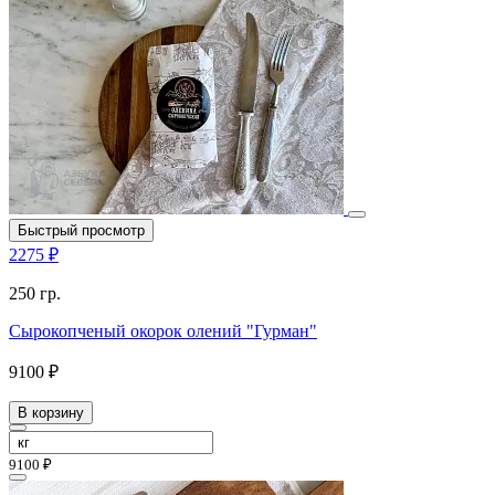
Быстрый просмотр
2275 ₽
250 гр.
Сырокопченый окорок олений "Гурман"
9100 ₽
В корзину
9100 ₽