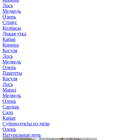
Лось
Медведь
Олень
Страус
Колбасы
Дикая утка
Кабан
Конина
Косуля
Лось
Медведь
Олень
Паштеты
Косуля
Лось
Марал
Медведь
Олень
Сарлык
Сало
Кабан
Субпродукты из дичи
Олень
Натуральная дичь