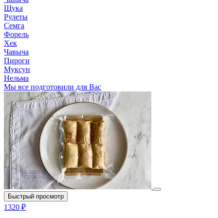
Щука
Рулеты
Семга
Форель
Хек
Чавыча
Пироги
Муксун
Нельма
Мы все подготовили для Вас
Быстрый просмотр
1320 ₽