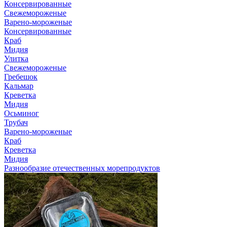
Консервированные
Свежемороженые
Варено-мороженые
Консервированные
Краб
Мидия
Улитка
Свежемороженые
Гребешок
Кальмар
Креветка
Мидия
Осьминог
Трубач
Варено-мороженые
Краб
Креветка
Мидия
Разнообразие отечественных морепродуктов