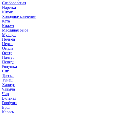
Слабосоленая
Нарезка
Юкола
Холодное копчение
Кета
Кижуч
Масляная рыба
Муксун
Нельма
Нерка
Омуль
Осетр
Палтус
Пелядь
Ряпушка
Сиг
Треска
Тунец
Хариус
Чавыча
Чир
Вяленая
Горбуша
Ерш
Карась