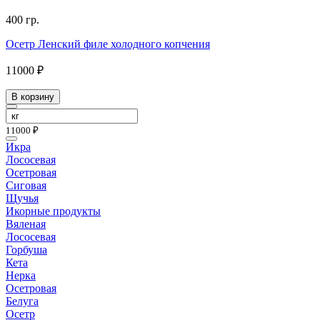
400 гр.
Осетр Ленский филе холодного копчения
11000 ₽
В корзину
11000 ₽
Икра
Лососевая
Осетровая
Сиговая
Щучья
Икорные продукты
Вяленая
Лососевая
Горбуша
Кета
Нерка
Осетровая
Белуга
Осетр