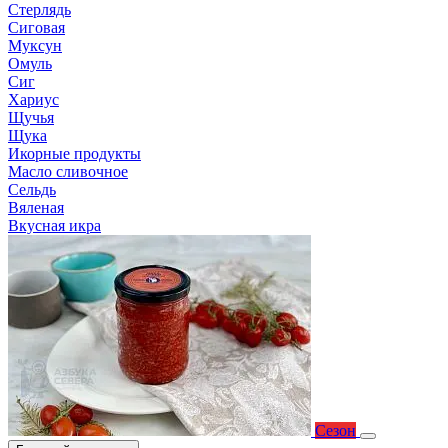
Стерлядь
Сиговая
Муксун
Омуль
Сиг
Хариус
Щучья
Щука
Икорные продукты
Масло сливочное
Сельдь
Вяленая
Вкусная икра
Сезон