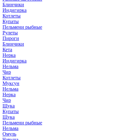
Блинчики
Индигирка
Котлеты
Купаты
Пельмени рыбные
Рулеты
Пироги
Блинчики
Кета
Нерка
Индигирка
Нельма
Чир
Котлеты
Муксун
Нельма
Нерка
Чир
Щука
Купаты
Щука
Пельмени рыбные
Нельма
Омуль
Чавыча