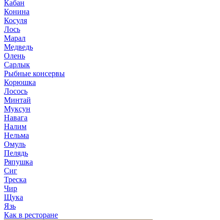
Кабан
Конина
Косуля
Лось
Марал
Медведь
Олень
Сарлык
Рыбные консервы
Корюшка
Лосось
Минтай
Муксун
Навага
Налим
Нельма
Омуль
Пелядь
Ряпушка
Сиг
Треска
Чир
Щука
Язь
Как в ресторане