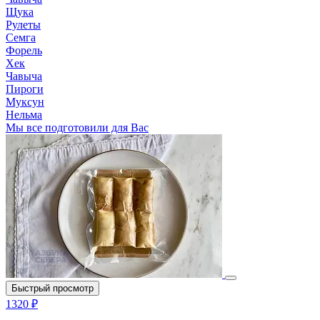
Щука
Рулеты
Семга
Форель
Хек
Чавыча
Пироги
Муксун
Нельма
Мы все подготовили для Вас
Быстрый просмотр
1320 ₽