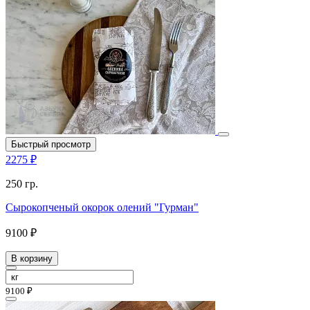
Быстрый просмотр
2275 ₽
250 гр.
Сырокопченый окорок олений "Гурман"
9100 ₽
В корзину
9100 ₽