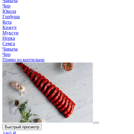
Чавыча
Чир
Юкола
Горбуша
Кета
Кижуч
Муксун
Нерка
Семга
Чавыча
Чир
Прямо из коптильни
Быстрый просмотр
3465 ₽