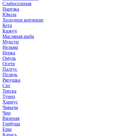
Слабосоленая
Нарезка
Юкола
Холодное копчение
Кета
Кижуч
Масляная рыба
Муксун
Нельма
Нерка
Омуль
Осетр
Палтус
Пелядь
Ряпушка
Сиг
Треска
Тунец
Хариус
Чавыча
Чир
Вяленая
Горбуша
Ерш
Карась