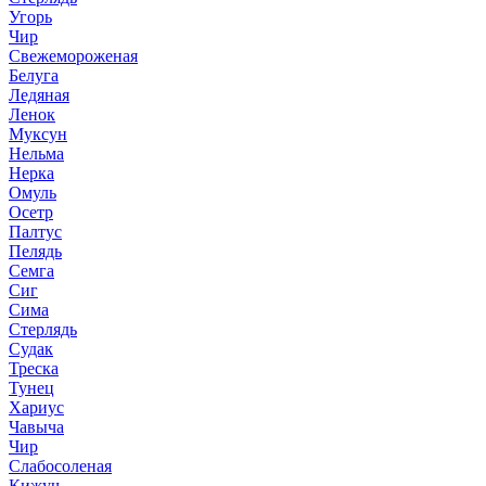
Угорь
Чир
Свежемороженая
Белуга
Ледяная
Ленок
Муксун
Нельма
Нерка
Омуль
Осетр
Палтус
Пелядь
Семга
Сиг
Сима
Стерлядь
Судак
Треска
Тунец
Хариус
Чавыча
Чир
Слабосоленая
Кижуч