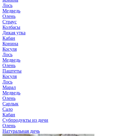
Лось
Медведь
Олень
Страус
Колбасы
Дикая утка
Кабан
Конина
Косуля
Лось
Медведь
Олень
Паштеты
Косуля
Лось
Марал
Медведь
Олень
Сарлык
Сало
Кабан
Субпродукты из дичи
Олень
Натуральная дичь