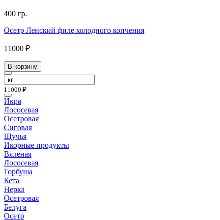
400 гр.
Осетр Ленский филе холодного копчения
11000 ₽
В корзину
11000 ₽
Икра
Лососевая
Осетровая
Сиговая
Щучья
Икорные продукты
Вяленая
Лососевая
Горбуша
Кета
Нерка
Осетровая
Белуга
Осетр