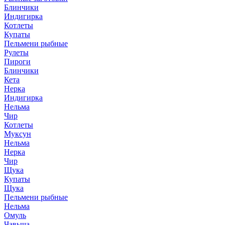
Блинчики
Индигирка
Котлеты
Купаты
Пельмени рыбные
Рулеты
Пироги
Блинчики
Кета
Нерка
Индигирка
Нельма
Чир
Котлеты
Муксун
Нельма
Нерка
Чир
Щука
Купаты
Щука
Пельмени рыбные
Нельма
Омуль
Чавыча