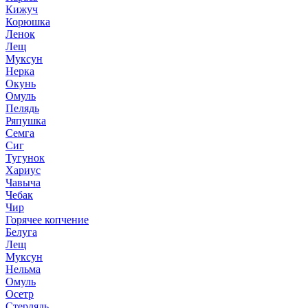
Кижуч
Корюшка
Ленок
Лещ
Муксун
Нерка
Окунь
Омуль
Пелядь
Ряпушка
Семга
Сиг
Тугунок
Хариус
Чавыча
Чебак
Чир
Горячее копчение
Белуга
Лещ
Муксун
Нельма
Омуль
Осетр
Стерлядь