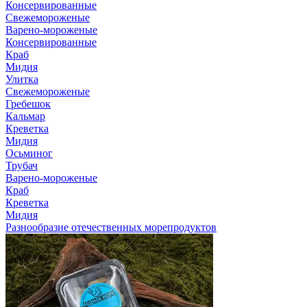
Консервированные
Свежемороженые
Варено-мороженые
Консервированные
Краб
Мидия
Улитка
Свежемороженые
Гребешок
Кальмар
Креветка
Мидия
Осьминог
Трубач
Варено-мороженые
Краб
Креветка
Мидия
Разнообразие отечественных морепродуктов