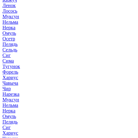
Ленок
Лосось
Муксун
Нельма
Нерка
Омуль
Осетр
Пелядь
Сельдь
Сиг
Сима
Тугунок
Форель
Хариус
Чавыча
Чир
Нарезка
Муксун
Нельма
Нерка
Омуль
Пелядь
Сиг
Хариус