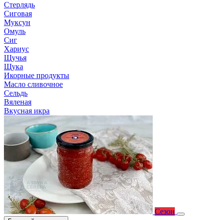
Стерлядь
Сиговая
Муксун
Омуль
Сиг
Хариус
Щучья
Щука
Икорные продукты
Масло сливочное
Сельдь
Вяленая
Вкусная икра
Сезон