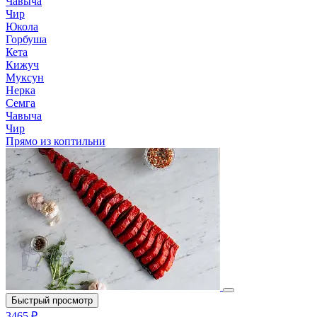
Чавыча
Чир
Юкола
Горбуша
Кета
Кижуч
Муксун
Нерка
Семга
Чавыча
Чир
Прямо из коптильни
Быстрый просмотр
3465 ₽