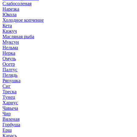
Слабосоленая
Нарезка
Юкола
Холодное копчение
Кета
Кижуч
Масляная рыба
Муксун
Нельма
Нерка
Омуль
Осетр
Палтус
Пелядь
Ряпушка
Сиг
Треска
Тунец
Хариус
Чавыча
Чир
Вяленая
Горбуша
Ерш
Карась