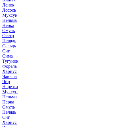
Ленок
Лосось
Муксун
Нельма
Нерка
Омуль
Осетр
Пелядь
Сельдь
Сиг
Сима
Тугунок
Форель
Хариус
Чавыча
Чир
Нарезка
Муксун
Нельма
Нерка
Омуль
Пелядь
Сиг
Хариус