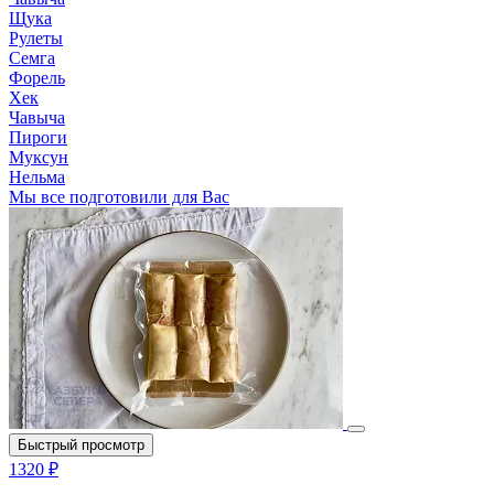
Щука
Рулеты
Семга
Форель
Хек
Чавыча
Пироги
Муксун
Нельма
Мы все подготовили для Вас
Быстрый просмотр
1320 ₽