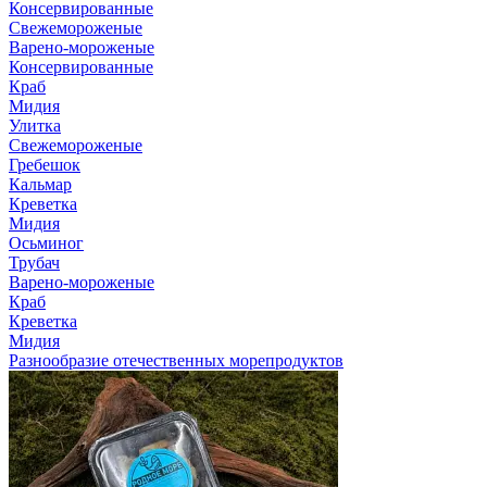
Консервированные
Свежемороженые
Варено-мороженые
Консервированные
Краб
Мидия
Улитка
Свежемороженые
Гребешок
Кальмар
Креветка
Мидия
Осьминог
Трубач
Варено-мороженые
Краб
Креветка
Мидия
Разнообразие отечественных морепродуктов