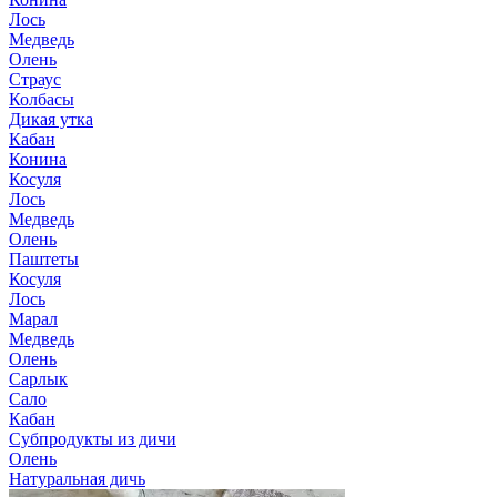
Лось
Медведь
Олень
Страус
Колбасы
Дикая утка
Кабан
Конина
Косуля
Лось
Медведь
Олень
Паштеты
Косуля
Лось
Марал
Медведь
Олень
Сарлык
Сало
Кабан
Субпродукты из дичи
Олень
Натуральная дичь