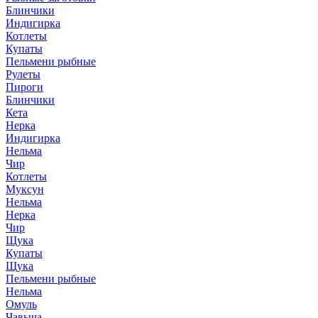
Блинчики
Индигирка
Котлеты
Купаты
Пельмени рыбные
Рулеты
Пироги
Блинчики
Кета
Нерка
Индигирка
Нельма
Чир
Котлеты
Муксун
Нельма
Нерка
Чир
Щука
Купаты
Щука
Пельмени рыбные
Нельма
Омуль
Чавыча