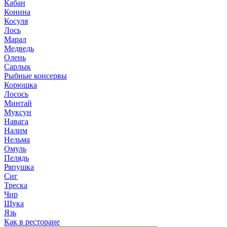
Кабан
Конина
Косуля
Лось
Марал
Медведь
Олень
Сарлык
Рыбные консервы
Корюшка
Лосось
Минтай
Муксун
Навага
Налим
Нельма
Омуль
Пелядь
Ряпушка
Сиг
Треска
Чир
Щука
Язь
Как в ресторане