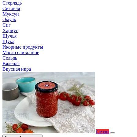
Стерлядь
Сиговая
Муксун
Омуль
Сиг
Хариус
Щучья
Щука
Икорные продукты
Масло сливочное
Сельдь
Вяленая
Вкусная икра
Сезон