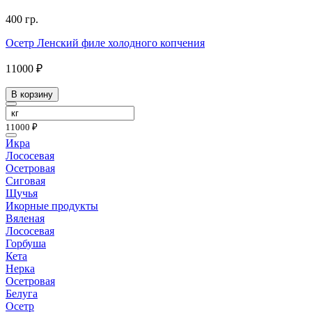
400 гр.
Осетр Ленский филе холодного копчения
11000 ₽
В корзину
11000 ₽
Икра
Лососевая
Осетровая
Сиговая
Щучья
Икорные продукты
Вяленая
Лососевая
Горбуша
Кета
Нерка
Осетровая
Белуга
Осетр