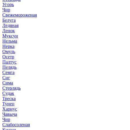
Угорь
Чир
Свежемороженая
Белуга
Ледяная
Ленок
Муксун
Нельма
Нерка
Омуль
Осетр
Палтус
Пелядь
Семга
Сиг
Сима
Стерлядь
Судак
Треска
Тунец
Хариус
Чавыча
Чир
Слабосоленая
Кижуч