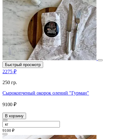
Быстрый просмотр
2275 ₽
250 гр.
Сырокопченый окорок олений "Гурман"
9100 ₽
В корзину
9100 ₽