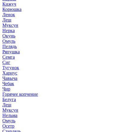
Кижуч
Корюшка
Ленок
Лещ
Муксун
Нерка
Окунь
Омуль
Пелядь
Ряпушка
Семга
Сиг
Тугунок
Хариус
Чавыча
Чебак
Чир
Горячее копчение
Белуга
Лещ
Муксун
Нельма
Омуль
Осетр
Стерлядь