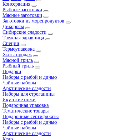
Консервация
Рыбные заготовки
Мясные заготовки
Заготовки из морепродуктов
Дикоросы
Сибирские сладости
Таежная здравница
Специи
Термоупаковка
Хиты продаж
Мясной гриль
Рыбный гриль
Подарки
Наборы с рыбой и дичью
Чайные наборы
Арктические сладости
Наборы для строганины
Якутские ножи
Подарочная упаковка
Тематические товары
Подарочные сертификаты
Наборы с рыбой и дичью
Чайные наборы
Арктические сладости
Кедр