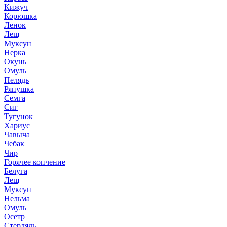
Кижуч
Корюшка
Ленок
Лещ
Муксун
Нерка
Окунь
Омуль
Пелядь
Ряпушка
Семга
Сиг
Тугунок
Хариус
Чавыча
Чебак
Чир
Горячее копчение
Белуга
Лещ
Муксун
Нельма
Омуль
Осетр
Стерлядь