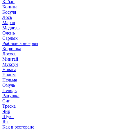
Кабан
Конина
Косуля
Лось
Марал
Медведь
Олень
Сарлык
Рыбные консервы
Корюшка
Лосось
Минтай
Муксун
Навага
Налим
Нельма
Омуль
Пелядь
Ряпушка
Сиг
Треска
Чир
Щука
Язь
Как в ресторане