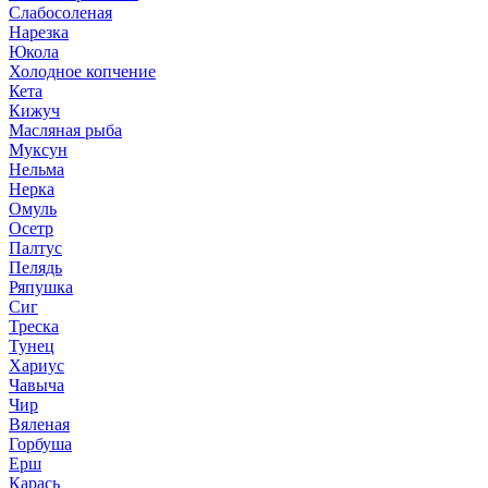
Слабосоленая
Нарезка
Юкола
Холодное копчение
Кета
Кижуч
Масляная рыба
Муксун
Нельма
Нерка
Омуль
Осетр
Палтус
Пелядь
Ряпушка
Сиг
Треска
Тунец
Хариус
Чавыча
Чир
Вяленая
Горбуша
Ерш
Карась