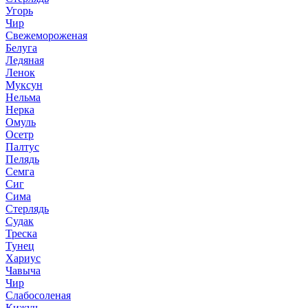
Угорь
Чир
Свежемороженая
Белуга
Ледяная
Ленок
Муксун
Нельма
Нерка
Омуль
Осетр
Палтус
Пелядь
Семга
Сиг
Сима
Стерлядь
Судак
Треска
Тунец
Хариус
Чавыча
Чир
Слабосоленая
Кижуч