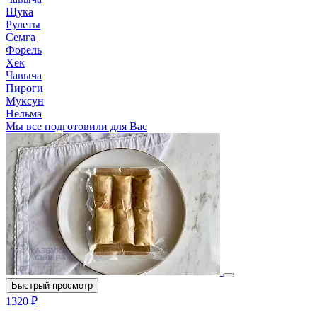
Щука
Рулеты
Семга
Форель
Хек
Чавыча
Пироги
Муксун
Нельма
Мы все подготовили для Вас
Быстрый просмотр
1320 ₽