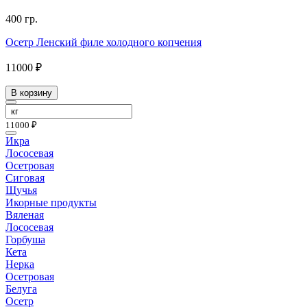
400 гр.
Осетр Ленский филе холодного копчения
11000 ₽
В корзину
11000 ₽
Икра
Лососевая
Осетровая
Сиговая
Щучья
Икорные продукты
Вяленая
Лососевая
Горбуша
Кета
Нерка
Осетровая
Белуга
Осетр