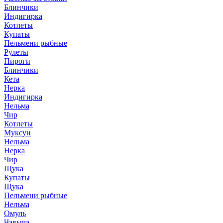
Блинчики
Индигирка
Котлеты
Купаты
Пельмени рыбные
Рулеты
Пироги
Блинчики
Кета
Нерка
Индигирка
Нельма
Чир
Котлеты
Муксун
Нельма
Нерка
Чир
Щука
Купаты
Щука
Пельмени рыбные
Нельма
Омуль
Чавыча