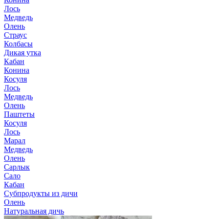
Лось
Медведь
Олень
Страус
Колбасы
Дикая утка
Кабан
Конина
Косуля
Лось
Медведь
Олень
Паштеты
Косуля
Лось
Марал
Медведь
Олень
Сарлык
Сало
Кабан
Субпродукты из дичи
Олень
Натуральная дичь