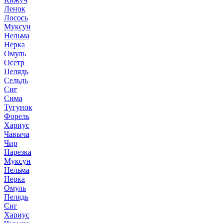
Ленок
Лосось
Муксун
Нельма
Нерка
Омуль
Осетр
Пелядь
Сельдь
Сиг
Сима
Тугунок
Форель
Хариус
Чавыча
Чир
Нарезка
Муксун
Нельма
Нерка
Омуль
Пелядь
Сиг
Хариус