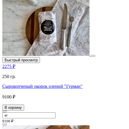
Быстрый просмотр
2275 ₽
250 гр.
Сырокопченый окорок олений "Гурман"
9100 ₽
В корзину
9100 ₽