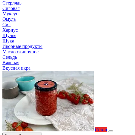
Стерлядь
Сиговая
Муксун
Омуль
Сиг
Хариус
Щучья
Щука
Икорные продукты
Масло сливочное
Сельдь
Вяленая
Вкусная икра
Сезон