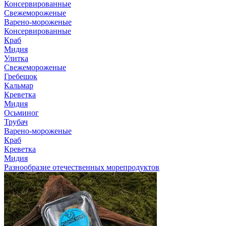
Консервированные
Свежемороженые
Варено-мороженые
Консервированные
Краб
Мидия
Улитка
Свежемороженые
Гребешок
Кальмар
Креветка
Мидия
Осьминог
Трубач
Варено-мороженые
Краб
Креветка
Мидия
Разнообразие отечественных морепродуктов