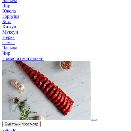
Чавыча
Чир
Юкола
Горбуша
Кета
Кижуч
Муксун
Нерка
Семга
Чавыча
Чир
Прямо из коптильни
Быстрый просмотр
3465 ₽