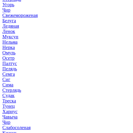
Угорь
Чир
Свежемороженая
Белуга
Ледяная
Ленок
Муксун
Нельма
Нерка
Омуль
Осетр
Палтус
Пелядь
Семга
Сиг
Сима
Стерлядь
Судак
Треска
Тунец
Хариус
Чавыча
Чир
Слабосоленая
Кижуч