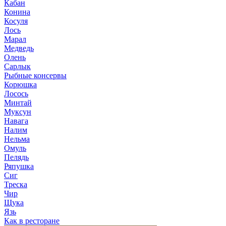
Кабан
Конина
Косуля
Лось
Марал
Медведь
Олень
Сарлык
Рыбные консервы
Корюшка
Лосось
Минтай
Муксун
Навага
Налим
Нельма
Омуль
Пелядь
Ряпушка
Сиг
Треска
Чир
Щука
Язь
Как в ресторане