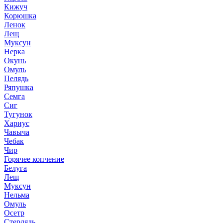
Кижуч
Корюшка
Ленок
Лещ
Муксун
Нерка
Окунь
Омуль
Пелядь
Ряпушка
Семга
Сиг
Тугунок
Хариус
Чавыча
Чебак
Чир
Горячее копчение
Белуга
Лещ
Муксун
Нельма
Омуль
Осетр
Стерлядь