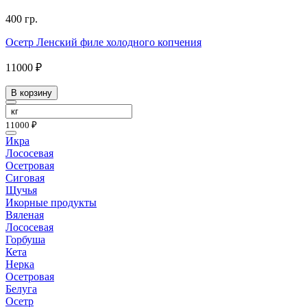
400 гр.
Осетр Ленский филе холодного копчения
11000 ₽
В корзину
11000 ₽
Икра
Лососевая
Осетровая
Сиговая
Щучья
Икорные продукты
Вяленая
Лососевая
Горбуша
Кета
Нерка
Осетровая
Белуга
Осетр