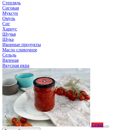
Стерлядь
Сиговая
Муксун
Омуль
Сиг
Хариус
Щучья
Щука
Икорные продукты
Масло сливочное
Сельдь
Вяленая
Вкусная икра
Сезон