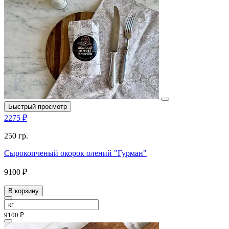
Быстрый просмотр
2275 ₽
250 гр.
Сырокопченый окорок олений "Гурман"
9100 ₽
В корзину
9100 ₽