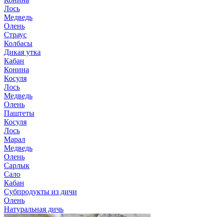
Лось
Медведь
Олень
Страус
Колбасы
Дикая утка
Кабан
Конина
Косуля
Лось
Медведь
Олень
Паштеты
Косуля
Лось
Марал
Медведь
Олень
Сарлык
Сало
Кабан
Субпродукты из дичи
Олень
Натуральная дичь