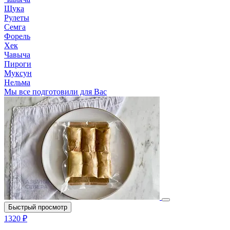
Щука
Рулеты
Семга
Форель
Хек
Чавыча
Пироги
Муксун
Нельма
Мы все подготовили для Вас
Быстрый просмотр
1320 ₽