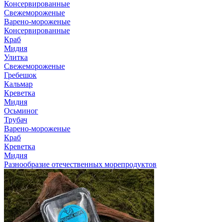
Консервированные
Свежемороженые
Варено-мороженые
Консервированные
Краб
Мидия
Улитка
Свежемороженые
Гребешок
Кальмар
Креветка
Мидия
Осьминог
Трубач
Варено-мороженые
Краб
Креветка
Мидия
Разнообразие отечественных морепродуктов