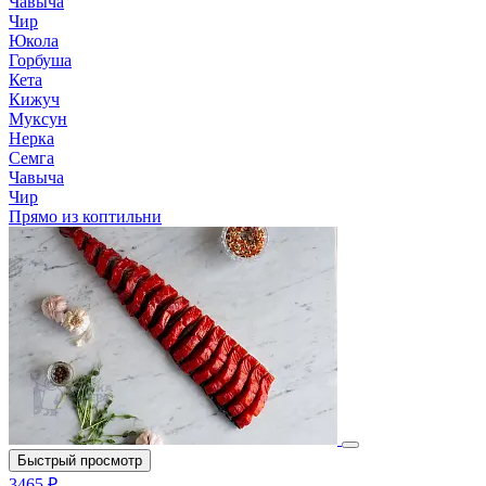
Чавыча
Чир
Юкола
Горбуша
Кета
Кижуч
Муксун
Нерка
Семга
Чавыча
Чир
Прямо из коптильни
Быстрый просмотр
3465 ₽