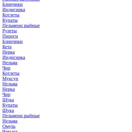
Блинчики
Индигирка
Котлеты
Купаты
Пельмени рыбные
Рулеты
Пироги
Блинчики
Кета
Нерка
Индигирка
Нельма
Чир
Котлеты
Муксун
Нельма
Нерка
Чир
Щука
Купаты
Щука
Пельмени рыбные
Нельма
Омуль
Чавыча