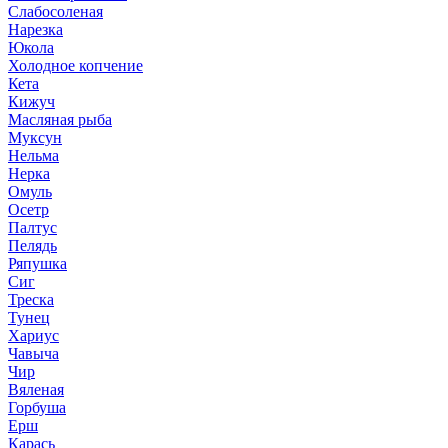
Слабосоленая
Нарезка
Юкола
Холодное копчение
Кета
Кижуч
Масляная рыба
Муксун
Нельма
Нерка
Омуль
Осетр
Палтус
Пелядь
Ряпушка
Сиг
Треска
Тунец
Хариус
Чавыча
Чир
Вяленая
Горбуша
Ерш
Карась