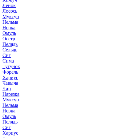
Ленок
Лосось
Муксун
Нельма
Нерка
Омуль
Осетр
Пелядь
Сельдь
Сиг
Сима
Тугунок
Форель
Хариус
Чавыча
Чир
Нарезка
Муксун
Нельма
Нерка
Омуль
Пелядь
Сиг
Хариус