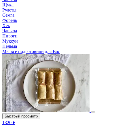
Щука
Рулеты
Семга
Форель
Хек
Чавыча
Пироги
Муксун
Нельма
Мы все подготовили для Вас
Быстрый просмотр
1320 ₽