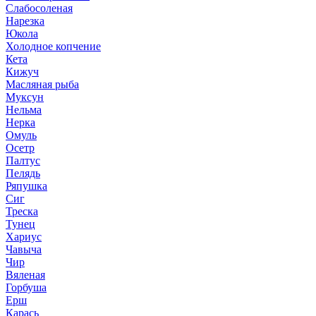
Слабосоленая
Нарезка
Юкола
Холодное копчение
Кета
Кижуч
Масляная рыба
Муксун
Нельма
Нерка
Омуль
Осетр
Палтус
Пелядь
Ряпушка
Сиг
Треска
Тунец
Хариус
Чавыча
Чир
Вяленая
Горбуша
Ерш
Карась