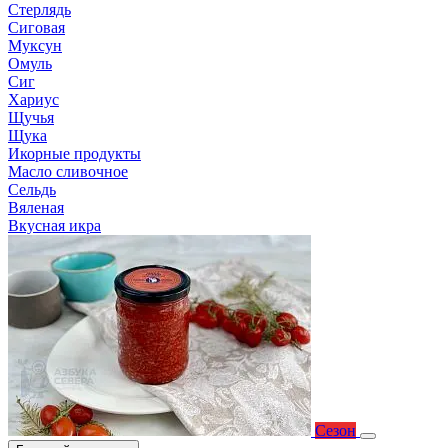
Стерлядь
Сиговая
Муксун
Омуль
Сиг
Хариус
Щучья
Щука
Икорные продукты
Масло сливочное
Сельдь
Вяленая
Вкусная икра
Сезон