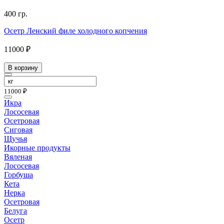
400 гр.
Осетр Ленский филе холодного копчения
11000 ₽
В корзину
11000 ₽
Икра
Лососевая
Осетровая
Сиговая
Щучья
Икорные продукты
Вяленая
Лососевая
Горбуша
Кета
Нерка
Осетровая
Белуга
Осетр