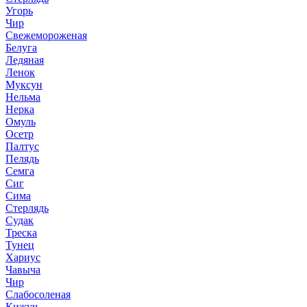
Угорь
Чир
Свежемороженая
Белуга
Ледяная
Ленок
Муксун
Нельма
Нерка
Омуль
Осетр
Палтус
Пелядь
Семга
Сиг
Сима
Стерлядь
Судак
Треска
Тунец
Хариус
Чавыча
Чир
Слабосоленая
Кижуч