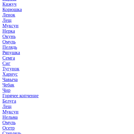
Кижуч
Корюшка
Ленок
Лещ
Муксун
Нерка
Окунь
Омуль
Пелядь
Ряпушка
Семга
Сиг
Тугунок
Хариус
Чавыча
Чебак
Чир
Горячее копчение
Белуга
Лещ
Муксун
Нельма
Омуль
Осетр
Стерлядь