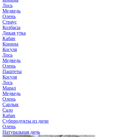
Лось
Медведь
Олень
Страус
Колбасы
Дикая утка
Кабан
Конина
Косуля
Лось
Медведь
Олень
Паштеты
Косуля
Лось
Марал
Медведь
Олень
Сарлык
Сало
Кабан
Субпродукты из дичи
Олень
Натуральная дичь