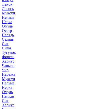
Ленок
Лосось
Муксун
Нельма
Нерка
Омуль
Осетр
Пелядь
Сельдь
Сиг
Сима
Тугунок
Форель
Хариус
Чавыча
Чир
Нарезка
Муксун
Нельма
Нерка
Омуль
Пелядь
Сиг
Хариус