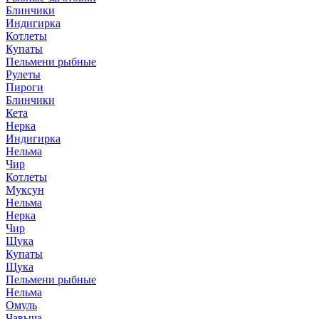
Блинчики
Индигирка
Котлеты
Купаты
Пельмени рыбные
Рулеты
Пироги
Блинчики
Кета
Нерка
Индигирка
Нельма
Чир
Котлеты
Муксун
Нельма
Нерка
Чир
Щука
Купаты
Щука
Пельмени рыбные
Нельма
Омуль
Чавыча