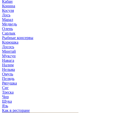
Кабан
Конина
Косуля
Лось
Марал
Медведь
Олень
Сарлык
Рыбные консервы
Корюшка
Лосось
Минтай
Муксун
Навага
Налим
Нельма
Омуль
Пелядь
Ряпушка
Сиг
Треска
Чир
Щука
Язь
Как в ресторане