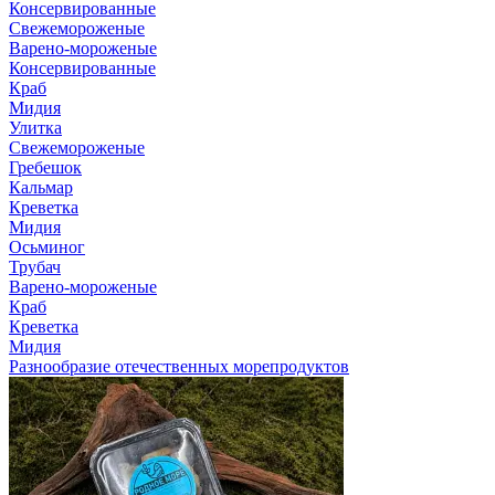
Консервированные
Свежемороженые
Варено-мороженые
Консервированные
Краб
Мидия
Улитка
Свежемороженые
Гребешок
Кальмар
Креветка
Мидия
Осьминог
Трубач
Варено-мороженые
Краб
Креветка
Мидия
Разнообразие отечественных морепродуктов