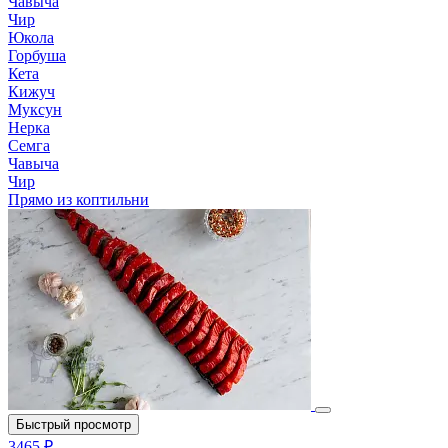
Чавыча
Чир
Юкола
Горбуша
Кета
Кижуч
Муксун
Нерка
Семга
Чавыча
Чир
Прямо из коптильни
Быстрый просмотр
3465 ₽