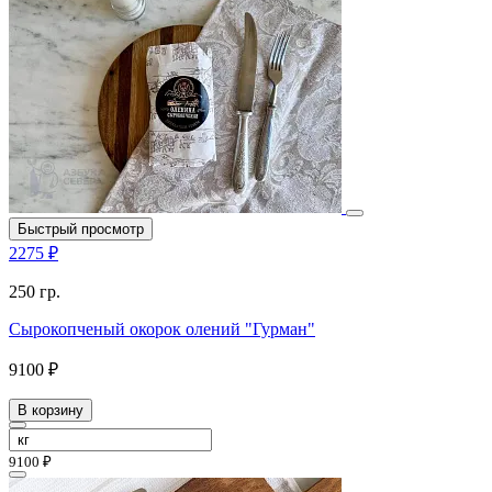
Быстрый просмотр
2275 ₽
250 гр.
Сырокопченый окорок олений "Гурман"
9100 ₽
В корзину
9100 ₽