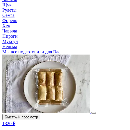
Щука
Рулеты
Семга
Форель
Хек
Чавыча
Пироги
Муксун
Нельма
Мы все подготовили для Вас
Быстрый просмотр
1320 ₽