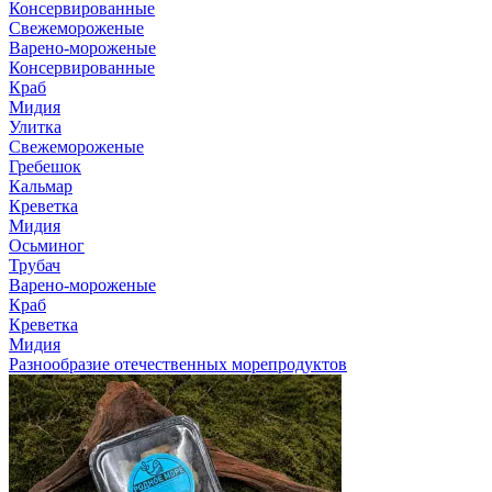
Консервированные
Свежемороженые
Варено-мороженые
Консервированные
Краб
Мидия
Улитка
Свежемороженые
Гребешок
Кальмар
Креветка
Мидия
Осьминог
Трубач
Варено-мороженые
Краб
Креветка
Мидия
Разнообразие отечественных морепродуктов