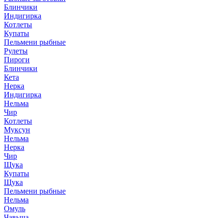
Блинчики
Индигирка
Котлеты
Купаты
Пельмени рыбные
Рулеты
Пироги
Блинчики
Кета
Нерка
Индигирка
Нельма
Чир
Котлеты
Муксун
Нельма
Нерка
Чир
Щука
Купаты
Щука
Пельмени рыбные
Нельма
Омуль
Чавыча