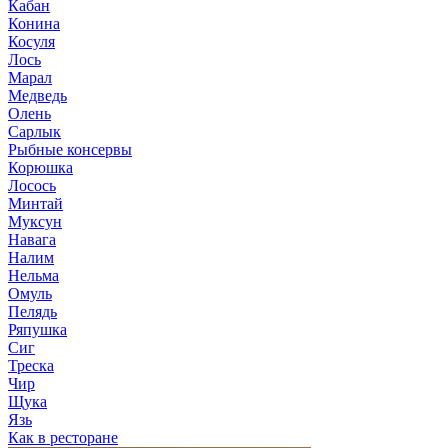
Кабан
Конина
Косуля
Лось
Марал
Медведь
Олень
Сарлык
Рыбные консервы
Корюшка
Лосось
Минтай
Муксун
Навага
Налим
Нельма
Омуль
Пелядь
Ряпушка
Сиг
Треска
Чир
Щука
Язь
Как в ресторане