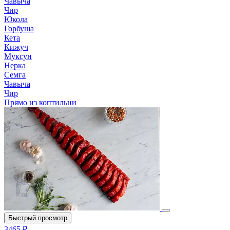
Чавыча
Чир
Юкола
Горбуша
Кета
Кижуч
Муксун
Нерка
Семга
Чавыча
Чир
Прямо из коптильни
Быстрый просмотр
3465 ₽