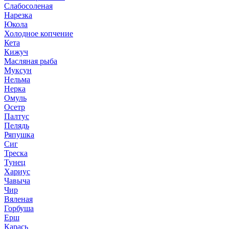
Слабосоленая
Нарезка
Юкола
Холодное копчение
Кета
Кижуч
Масляная рыба
Муксун
Нельма
Нерка
Омуль
Осетр
Палтус
Пелядь
Ряпушка
Сиг
Треска
Тунец
Хариус
Чавыча
Чир
Вяленая
Горбуша
Ерш
Карась