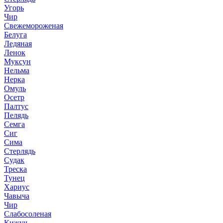
Угорь
Чир
Свежемороженая
Белуга
Ледяная
Ленок
Муксун
Нельма
Нерка
Омуль
Осетр
Палтус
Пелядь
Семга
Сиг
Сима
Стерлядь
Судак
Треска
Тунец
Хариус
Чавыча
Чир
Слабосоленая
Кижуч