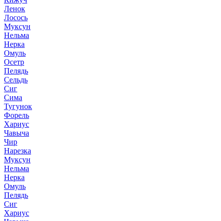
Ленок
Лосось
Муксун
Нельма
Нерка
Омуль
Осетр
Пелядь
Сельдь
Сиг
Сима
Тугунок
Форель
Хариус
Чавыча
Чир
Нарезка
Муксун
Нельма
Нерка
Омуль
Пелядь
Сиг
Хариус