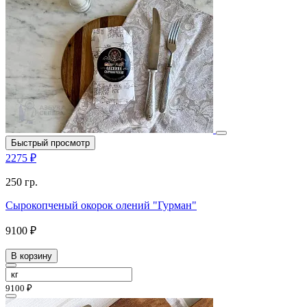
Быстрый просмотр
2275 ₽
250 гр.
Сырокопченый окорок олений "Гурман"
9100 ₽
В корзину
9100 ₽