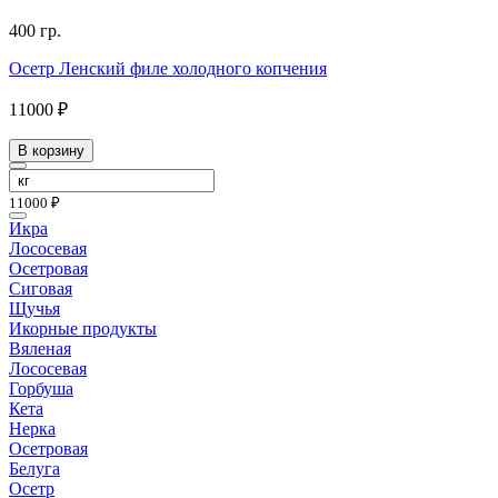
400 гр.
Осетр Ленский филе холодного копчения
11000 ₽
В корзину
11000 ₽
Икра
Лососевая
Осетровая
Сиговая
Щучья
Икорные продукты
Вяленая
Лососевая
Горбуша
Кета
Нерка
Осетровая
Белуга
Осетр