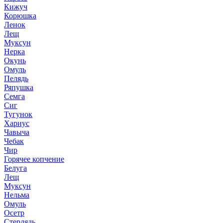
Кижуч
Корюшка
Ленок
Лещ
Муксун
Нерка
Окунь
Омуль
Пелядь
Ряпушка
Семга
Сиг
Тугунок
Хариус
Чавыча
Чебак
Чир
Горячее копчение
Белуга
Лещ
Муксун
Нельма
Омуль
Осетр
Стерлядь