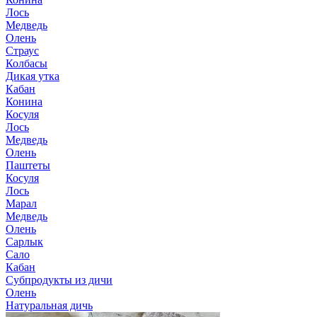
Лось
Медведь
Олень
Страус
Колбасы
Дикая утка
Кабан
Конина
Косуля
Лось
Медведь
Олень
Паштеты
Косуля
Лось
Марал
Медведь
Олень
Сарлык
Сало
Кабан
Субпродукты из дичи
Олень
Натуральная дичь