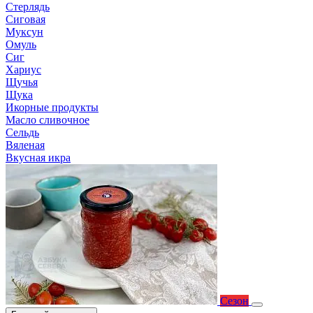
Стерлядь
Сиговая
Муксун
Омуль
Сиг
Хариус
Щучья
Щука
Икорные продукты
Масло сливочное
Сельдь
Вяленая
Вкусная икра
Сезон