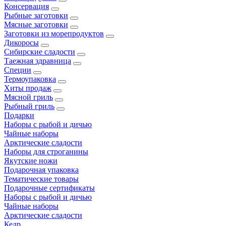
Консервация
Рыбные заготовки
Мясные заготовки
Заготовки из морепродуктов
Дикоросы
Сибирские сладости
Таежная здравница
Специи
Термоупаковка
Хиты продаж
Мясной гриль
Рыбный гриль
Подарки
Наборы с рыбой и дичью
Чайные наборы
Арктические сладости
Наборы для строганины
Якутские ножи
Подарочная упаковка
Тематические товары
Подарочные сертификаты
Наборы с рыбой и дичью
Чайные наборы
Арктические сладости
Кедр