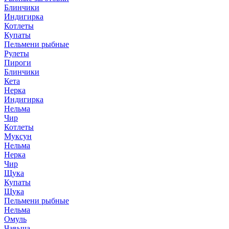
Блинчики
Индигирка
Котлеты
Купаты
Пельмени рыбные
Рулеты
Пироги
Блинчики
Кета
Нерка
Индигирка
Нельма
Чир
Котлеты
Муксун
Нельма
Нерка
Чир
Щука
Купаты
Щука
Пельмени рыбные
Нельма
Омуль
Чавыча