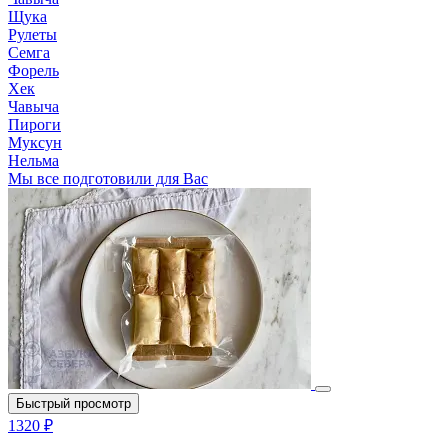
Щука
Рулеты
Семга
Форель
Хек
Чавыча
Пироги
Муксун
Нельма
Мы все подготовили для Вас
Быстрый просмотр
1320 ₽