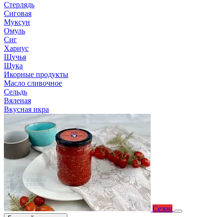
Стерлядь
Сиговая
Муксун
Омуль
Сиг
Хариус
Щучья
Щука
Икорные продукты
Масло сливочное
Сельдь
Вяленая
Вкусная икра
Сезон