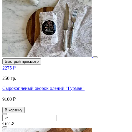
Быстрый просмотр
2275 ₽
250 гр.
Сырокопченый окорок олений "Гурман"
9100 ₽
В корзину
9100 ₽