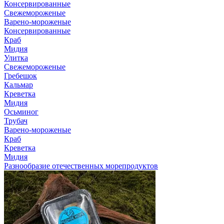
Консервированные
Свежемороженые
Варено-мороженые
Консервированные
Краб
Мидия
Улитка
Свежемороженые
Гребешок
Кальмар
Креветка
Мидия
Осьминог
Трубач
Варено-мороженые
Краб
Креветка
Мидия
Разнообразие отечественных морепродуктов