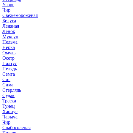
Угорь
Чир
Свежемороженая
Белуга
Ледяная
Ленок
Муксун
Нельма
Нерка
Омуль
Осетр
Палтус
Пелядь
Семга
Сиг
Сима
Стерлядь
Судак
Треска
Тунец
Хариус
Чавыча
Чир
Слабосоленая
Кижуч