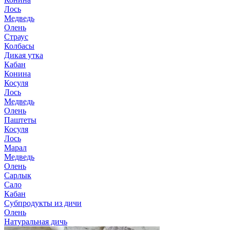
Лось
Медведь
Олень
Страус
Колбасы
Дикая утка
Кабан
Конина
Косуля
Лось
Медведь
Олень
Паштеты
Косуля
Лось
Марал
Медведь
Олень
Сарлык
Сало
Кабан
Субпродукты из дичи
Олень
Натуральная дичь