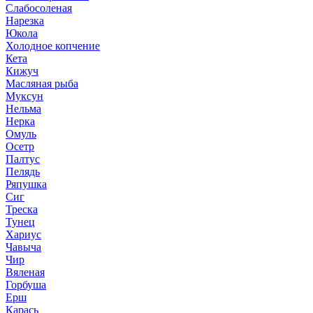
Слабосоленая
Нарезка
Юкола
Холодное копчение
Кета
Кижуч
Масляная рыба
Муксун
Нельма
Нерка
Омуль
Осетр
Палтус
Пелядь
Ряпушка
Сиг
Треска
Тунец
Хариус
Чавыча
Чир
Вяленая
Горбуша
Ерш
Карась