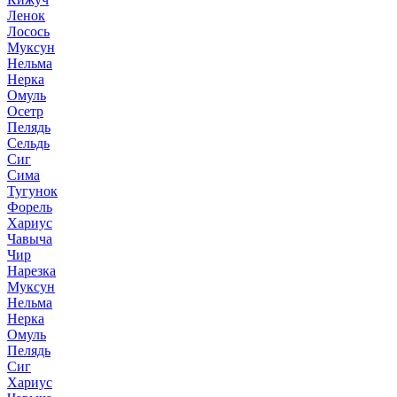
Ленок
Лосось
Муксун
Нельма
Нерка
Омуль
Осетр
Пелядь
Сельдь
Сиг
Сима
Тугунок
Форель
Хариус
Чавыча
Чир
Нарезка
Муксун
Нельма
Нерка
Омуль
Пелядь
Сиг
Хариус