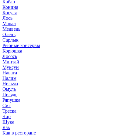
Кабан
Конина
Косуля
Лось
Марал
Медведь
Олень
Сарлык
Рыбные консервы
Корюшка
Лосось
Минтай
Муксун
Навага
Налим
Нельма
Омуль
Пелядь
Ряпушка
Сиг
Треска
Чир
Щука
Язь
Как в ресторане