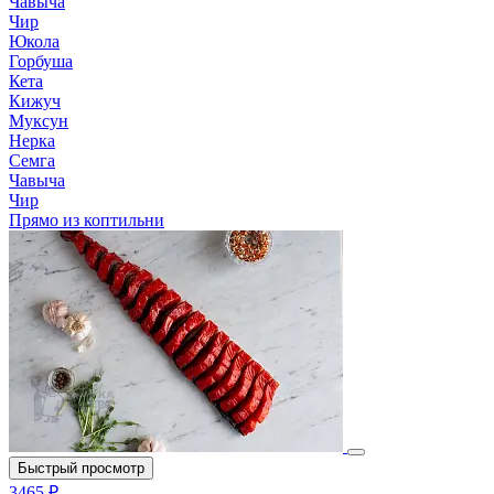
Чавыча
Чир
Юкола
Горбуша
Кета
Кижуч
Муксун
Нерка
Семга
Чавыча
Чир
Прямо из коптильни
Быстрый просмотр
3465 ₽