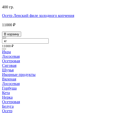
400 гр.
Осетр Ленский филе холодного копчения
11000 ₽
В корзину
11000 ₽
Икра
Лососевая
Осетровая
Сиговая
Щучья
Икорные продукты
Вяленая
Лососевая
Горбуша
Кета
Нерка
Осетровая
Белуга
Осетр