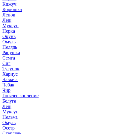
Кижуч
Корюшка
Ленок
Лещ
Муксун
Нерка
Окунь
Омуль
Пелядь
Ряпушка
Семга
Сиг
Тугунок
Хариус
Чавыча
Чебак
Чир
Горячее копчение
Белуга
Лещ
Муксун
Нельма
Омуль
Осетр
Стерлядь