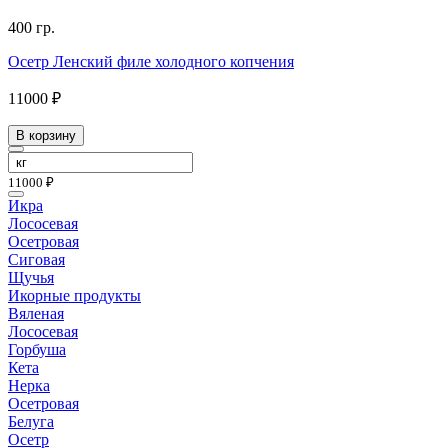
400 гр.
Осетр Ленский филе холодного копчения
11000 ₽
В корзину
11000 ₽
Икра
Лососевая
Осетровая
Сиговая
Щучья
Икорные продукты
Вяленая
Лососевая
Горбуша
Кета
Нерка
Осетровая
Белуга
Осетр