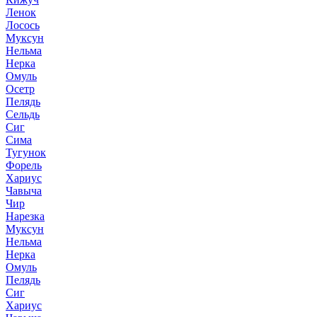
Ленок
Лосось
Муксун
Нельма
Нерка
Омуль
Осетр
Пелядь
Сельдь
Сиг
Сима
Тугунок
Форель
Хариус
Чавыча
Чир
Нарезка
Муксун
Нельма
Нерка
Омуль
Пелядь
Сиг
Хариус