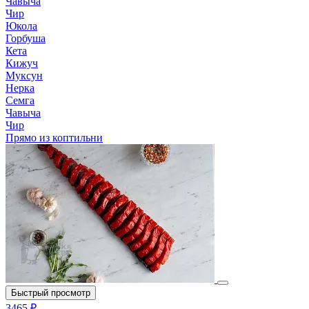
Чавыча
Чир
Юкола
Горбуша
Кета
Кижуч
Муксун
Нерка
Семга
Чавыча
Чир
Прямо из коптильни
Быстрый просмотр
3465 ₽