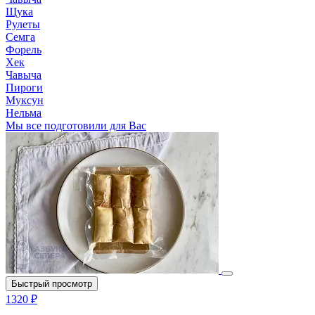
Щука
Рулеты
Семга
Форель
Хек
Чавыча
Пироги
Муксун
Нельма
Мы все подготовили для Вас
Быстрый просмотр
1320 ₽