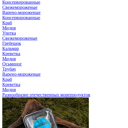
Консервированные
Свежемороженые
Варено-мороженые
Консервированные
Краб
Мидия
Улитка
Свежемороженые
Гребешок
Кальмар
Креветка
Мидия
Осьминог
Трубач
Варено-мороженые
Краб
Креветка
Мидия
Разнообразие отечественных морепродуктов