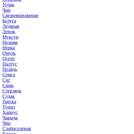
Угорь
Чир
Свежемороженая
Белуга
Ледяная
Ленок
Муксун
Нельма
Нерка
Омуль
Осетр
Палтус
Пелядь
Семга
Сиг
Сима
Стерлядь
Судак
Треска
Тунец
Хариус
Чавыча
Чир
Слабосоленая
Кижуч