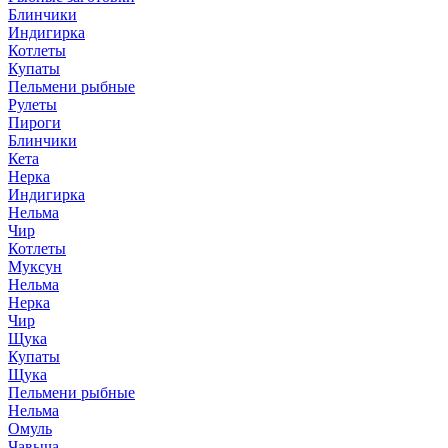
Блинчики
Индигирка
Котлеты
Купаты
Пельмени рыбные
Рулеты
Пироги
Блинчики
Кета
Нерка
Индигирка
Нельма
Чир
Котлеты
Муксун
Нельма
Нерка
Чир
Щука
Купаты
Щука
Пельмени рыбные
Нельма
Омуль
Чавыча