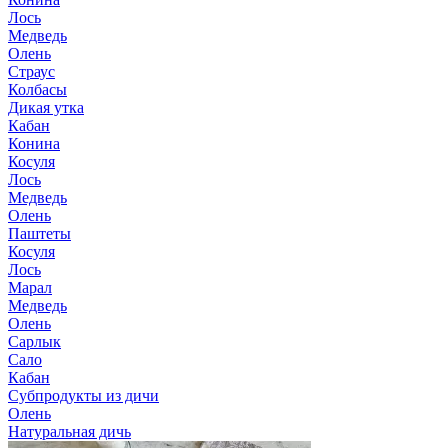
Лось
Медведь
Олень
Страус
Колбасы
Дикая утка
Кабан
Конина
Косуля
Лось
Медведь
Олень
Паштеты
Косуля
Лось
Марал
Медведь
Олень
Сарлык
Сало
Кабан
Субпродукты из дичи
Олень
Натуральная дичь