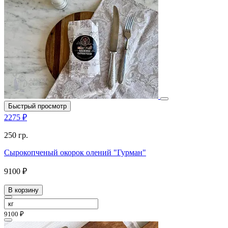
Быстрый просмотр
2275 ₽
250 гр.
Сырокопченый окорок олений "Гурман"
9100 ₽
В корзину
9100 ₽