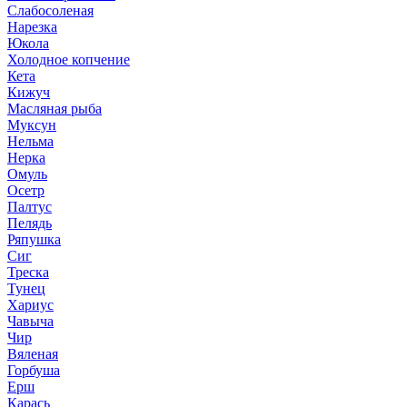
Слабосоленая
Нарезка
Юкола
Холодное копчение
Кета
Кижуч
Масляная рыба
Муксун
Нельма
Нерка
Омуль
Осетр
Палтус
Пелядь
Ряпушка
Сиг
Треска
Тунец
Хариус
Чавыча
Чир
Вяленая
Горбуша
Ерш
Карась