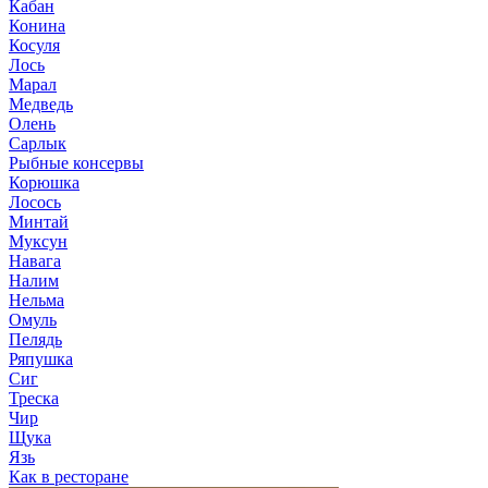
Кабан
Конина
Косуля
Лось
Марал
Медведь
Олень
Сарлык
Рыбные консервы
Корюшка
Лосось
Минтай
Муксун
Навага
Налим
Нельма
Омуль
Пелядь
Ряпушка
Сиг
Треска
Чир
Щука
Язь
Как в ресторане