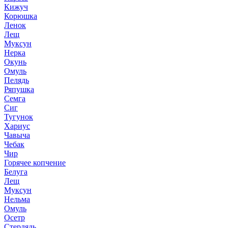
Кижуч
Корюшка
Ленок
Лещ
Муксун
Нерка
Окунь
Омуль
Пелядь
Ряпушка
Семга
Сиг
Тугунок
Хариус
Чавыча
Чебак
Чир
Горячее копчение
Белуга
Лещ
Муксун
Нельма
Омуль
Осетр
Стерлядь