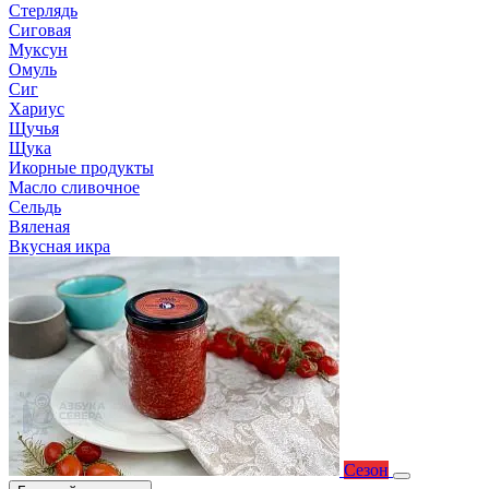
Стерлядь
Сиговая
Муксун
Омуль
Сиг
Хариус
Щучья
Щука
Икорные продукты
Масло сливочное
Сельдь
Вяленая
Вкусная икра
Сезон