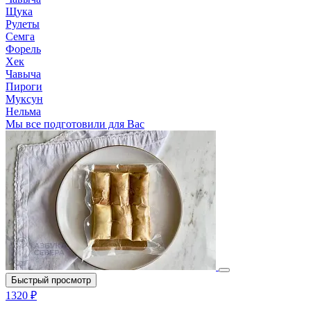
Щука
Рулеты
Семга
Форель
Хек
Чавыча
Пироги
Муксун
Нельма
Мы все подготовили для Вас
Быстрый просмотр
1320 ₽