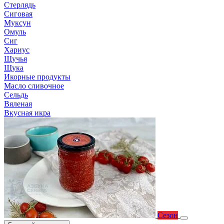
Стерлядь
Сиговая
Муксун
Омуль
Сиг
Хариус
Щучья
Щука
Икорные продукты
Масло сливочное
Сельдь
Вяленая
Вкусная икра
Сезон