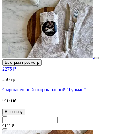
Быстрый просмотр
2275 ₽
250 гр.
Сырокопченый окорок олений "Гурман"
9100 ₽
В корзину
9100 ₽