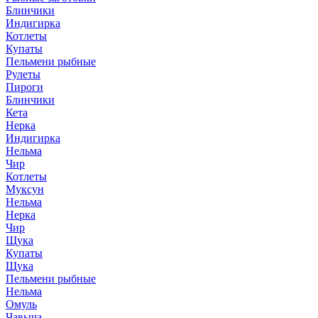
Блинчики
Индигирка
Котлеты
Купаты
Пельмени рыбные
Рулеты
Пироги
Блинчики
Кета
Нерка
Индигирка
Нельма
Чир
Котлеты
Муксун
Нельма
Нерка
Чир
Щука
Купаты
Щука
Пельмени рыбные
Нельма
Омуль
Чавыча