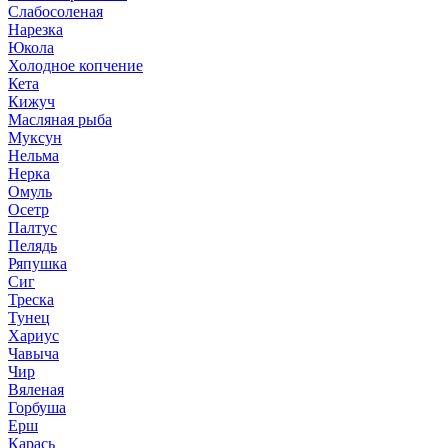
Слабосоленая
Нарезка
Юкола
Холодное копчение
Кета
Кижуч
Масляная рыба
Муксун
Нельма
Нерка
Омуль
Осетр
Палтус
Пелядь
Ряпушка
Сиг
Треска
Тунец
Хариус
Чавыча
Чир
Вяленая
Горбуша
Ерш
Карась