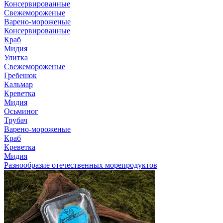
Консервированные
Свежемороженые
Варено-мороженые
Консервированные
Краб
Мидия
Улитка
Свежемороженые
Гребешок
Кальмар
Креветка
Мидия
Осьминог
Трубач
Варено-мороженые
Краб
Креветка
Мидия
Разнообразие отечественных морепродуктов