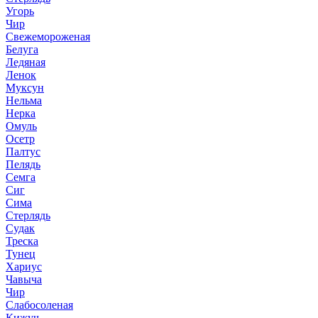
Угорь
Чир
Свежемороженая
Белуга
Ледяная
Ленок
Муксун
Нельма
Нерка
Омуль
Осетр
Палтус
Пелядь
Семга
Сиг
Сима
Стерлядь
Судак
Треска
Тунец
Хариус
Чавыча
Чир
Слабосоленая
Кижуч