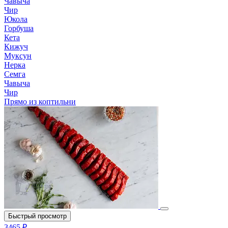
Чавыча
Чир
Юкола
Горбуша
Кета
Кижуч
Муксун
Нерка
Семга
Чавыча
Чир
Прямо из коптильни
Быстрый просмотр
3465 ₽