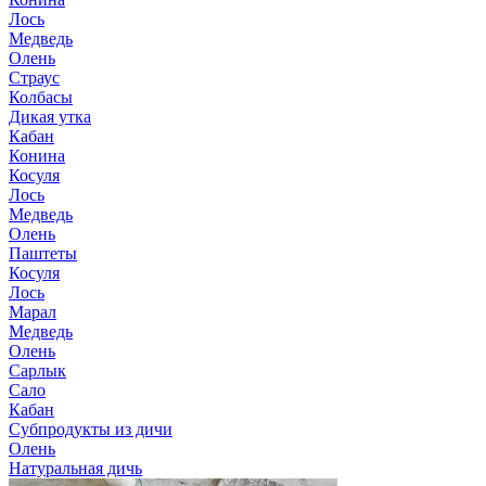
Лось
Медведь
Олень
Страус
Колбасы
Дикая утка
Кабан
Конина
Косуля
Лось
Медведь
Олень
Паштеты
Косуля
Лось
Марал
Медведь
Олень
Сарлык
Сало
Кабан
Субпродукты из дичи
Олень
Натуральная дичь