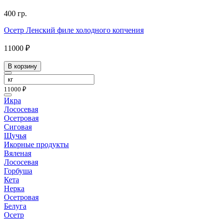
400 гр.
Осетр Ленский филе холодного копчения
11000 ₽
В корзину
11000 ₽
Икра
Лососевая
Осетровая
Сиговая
Щучья
Икорные продукты
Вяленая
Лососевая
Горбуша
Кета
Нерка
Осетровая
Белуга
Осетр