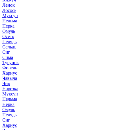
Ленок
Лосось
Муксун
Нельма
Нерка
Омуль
Осетр
Пелядь
Сельдь
Сиг
Сима
Тугунок
Форель
Хариус
Чавыча
Чир
Нарезка
Муксун
Нельма
Нерка
Омуль
Пелядь
Сиг
Хариус