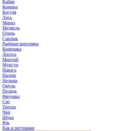
Кабан
Конина
Косуля
Лось
Марал
Медведь
Олень
Сарлык
Рыбные консервы
Корюшка
Лосось
Минтай
Муксун
Навага
Налим
Нельма
Омуль
Пелядь
Ряпушка
Сиг
Треска
Чир
Щука
Язь
Как в ресторане