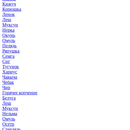
Кижуч
Корюшка
Ленок
Лещ
Муксун
Нерка
Окунь
Омуль
Пелядь
Ряпушка
Семга
Сиг
Тугунок
Хариус
Чавыча
Чебак
Чир
Горячее копчение
Белуга
Лещ
Муксун
Нельма
Омуль
Осетр
Стерлядь