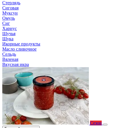
Стерлядь
Сиговая
Муксун
Омуль
Сиг
Хариус
Щучья
Щука
Икорные продукты
Масло сливочное
Сельдь
Вяленая
Вкусная икра
Сезон