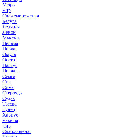
Угорь
Чир
Свежемороженая
Белуга
Ледяная
Ленок
Муксун
Нельма
Нерка
Омуль
Осетр
Палтус
Пелядь
Семга
Сиг
Сима
Стерлядь
Судак
Треска
Тунец
Хариус
Чавыча
Чир
Слабосоленая
Кижуч