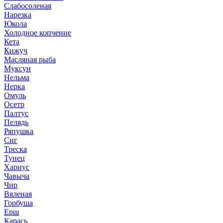
Слабосоленая
Нарезка
Юкола
Холодное копчение
Кета
Кижуч
Масляная рыба
Муксун
Нельма
Нерка
Омуль
Осетр
Палтус
Пелядь
Ряпушка
Сиг
Треска
Тунец
Хариус
Чавыча
Чир
Вяленая
Горбуша
Ерш
Карась