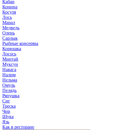
Кабан
Конина
Косуля
Лось
Марал
Медведь
Олень
Сарлык
Рыбные консервы
Корюшка
Лосось
Минтай
Муксун
Навага
Налим
Нельма
Омуль
Пелядь
Ряпушка
Сиг
Треска
Чир
Щука
Язь
Как в ресторане