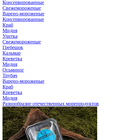
Консервированные
Свежемороженые
Варено-мороженые
Консервированные
Краб
Мидия
Улитка
Свежемороженые
Гребешок
Кальмар
Креветка
Мидия
Осьминог
Трубач
Варено-мороженые
Краб
Креветка
Мидия
Разнообразие отечественных морепродуктов