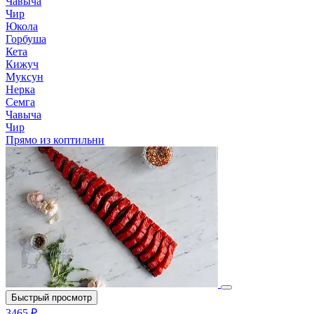
Чавыча
Чир
Юкола
Горбуша
Кета
Кижуч
Муксун
Нерка
Семга
Чавыча
Чир
Прямо из коптильни
Быстрый просмотр
3465 ₽