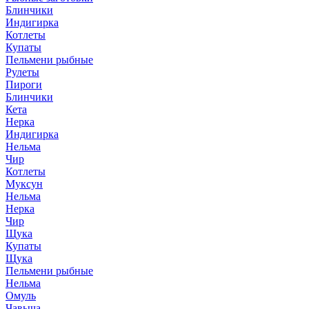
Блинчики
Индигирка
Котлеты
Купаты
Пельмени рыбные
Рулеты
Пироги
Блинчики
Кета
Нерка
Индигирка
Нельма
Чир
Котлеты
Муксун
Нельма
Нерка
Чир
Щука
Купаты
Щука
Пельмени рыбные
Нельма
Омуль
Чавыча