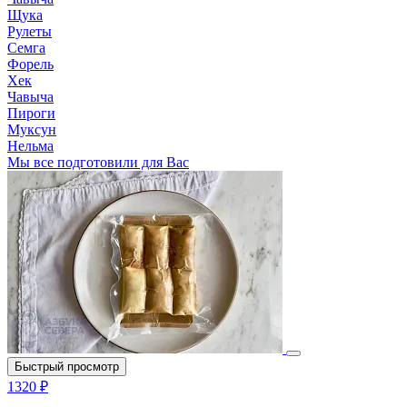
Щука
Рулеты
Семга
Форель
Хек
Чавыча
Пироги
Муксун
Нельма
Мы все подготовили для Вас
Быстрый просмотр
1320 ₽