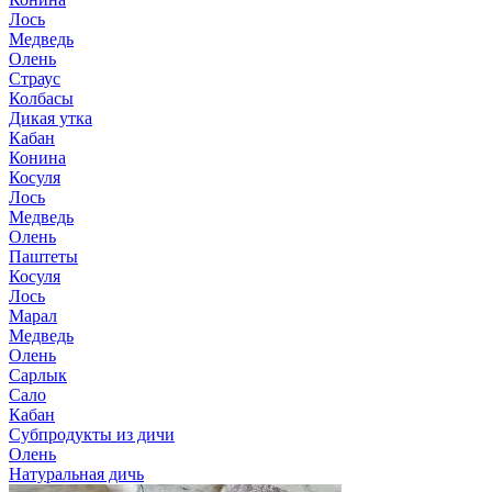
Лось
Медведь
Олень
Страус
Колбасы
Дикая утка
Кабан
Конина
Косуля
Лось
Медведь
Олень
Паштеты
Косуля
Лось
Марал
Медведь
Олень
Сарлык
Сало
Кабан
Субпродукты из дичи
Олень
Натуральная дичь