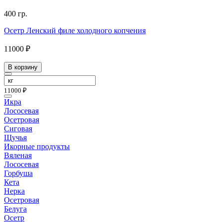
400 гр.
Осетр Ленский филе холодного копчения
11000 ₽
В корзину
11000 ₽
Икра
Лососевая
Осетровая
Сиговая
Щучья
Икорные продукты
Вяленая
Лососевая
Горбуша
Кета
Нерка
Осетровая
Белуга
Осетр