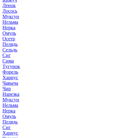
Ленок
Лосось
Муксун
Нельма
Нерка
Омуль
Осетр
Пелядь
Сельдь
Сиг
Сима
Тугунок
Форель
Хариус
Чавыча
Чир
Нарезка
Муксун
Нельма
Нерка
Омуль
Пелядь
Сиг
Хариус