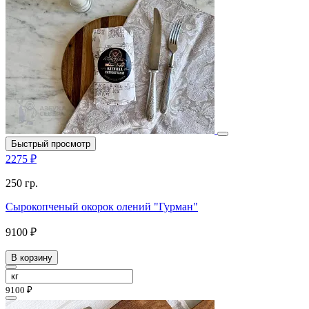
Быстрый просмотр
2275 ₽
250 гр.
Сырокопченый окорок олений "Гурман"
9100 ₽
В корзину
9100 ₽