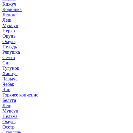
Кижуч
Корюшка
Ленок
Лещ
Муксун
Нерка
Окунь
Омуль
Пелядь
Ряпушка
Семга
Сиг
Тугунок
Хариус
Чавыча
Чебак
Чир
Горячее копчение
Белуга
Лещ
Муксун
Нельма
Омуль
Осетр
Стерлядь