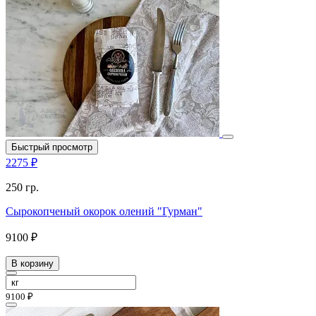
Быстрый просмотр
2275 ₽
250 гр.
Сырокопченый окорок олений "Гурман"
9100 ₽
В корзину
9100 ₽