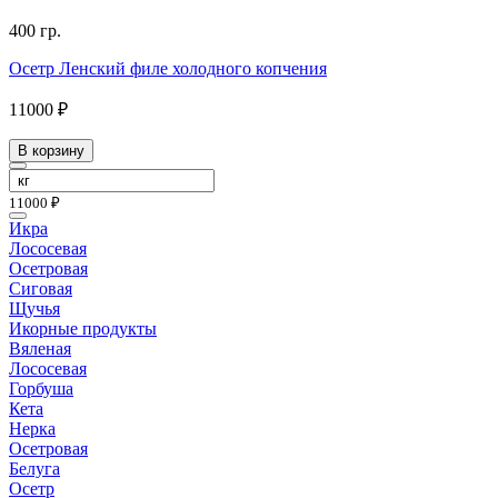
400 гр.
Осетр Ленский филе холодного копчения
11000 ₽
В корзину
11000 ₽
Икра
Лососевая
Осетровая
Сиговая
Щучья
Икорные продукты
Вяленая
Лососевая
Горбуша
Кета
Нерка
Осетровая
Белуга
Осетр