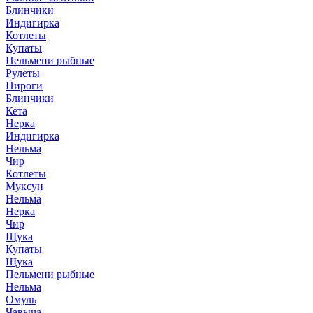
Блинчики
Индигирка
Котлеты
Купаты
Пельмени рыбные
Рулеты
Пироги
Блинчики
Кета
Нерка
Индигирка
Нельма
Чир
Котлеты
Муксун
Нельма
Нерка
Чир
Щука
Купаты
Щука
Пельмени рыбные
Нельма
Омуль
Чавыча