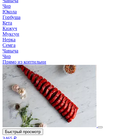
Чавыча
Чир
Юкола
Горбуша
Кета
Кижуч
Муксун
Нерка
Семга
Чавыча
Чир
Прямо из коптильни
Быстрый просмотр
3465 ₽