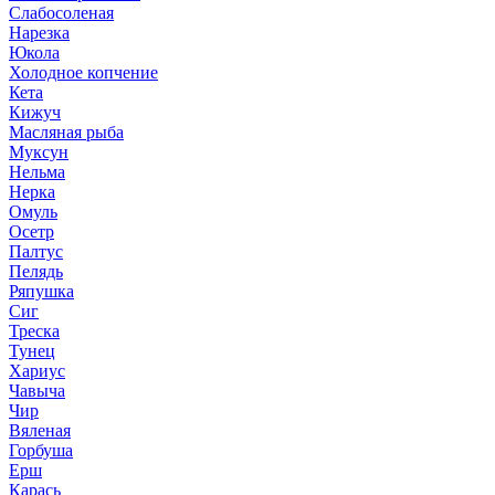
Слабосоленая
Нарезка
Юкола
Холодное копчение
Кета
Кижуч
Масляная рыба
Муксун
Нельма
Нерка
Омуль
Осетр
Палтус
Пелядь
Ряпушка
Сиг
Треска
Тунец
Хариус
Чавыча
Чир
Вяленая
Горбуша
Ерш
Карась