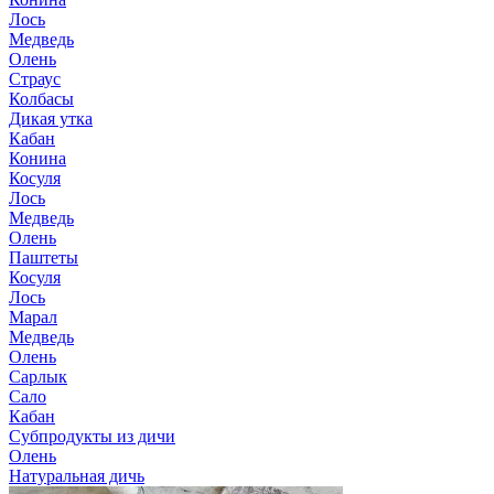
Лось
Медведь
Олень
Страус
Колбасы
Дикая утка
Кабан
Конина
Косуля
Лось
Медведь
Олень
Паштеты
Косуля
Лось
Марал
Медведь
Олень
Сарлык
Сало
Кабан
Субпродукты из дичи
Олень
Натуральная дичь