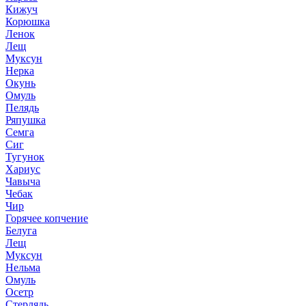
Кижуч
Корюшка
Ленок
Лещ
Муксун
Нерка
Окунь
Омуль
Пелядь
Ряпушка
Семга
Сиг
Тугунок
Хариус
Чавыча
Чебак
Чир
Горячее копчение
Белуга
Лещ
Муксун
Нельма
Омуль
Осетр
Стерлядь