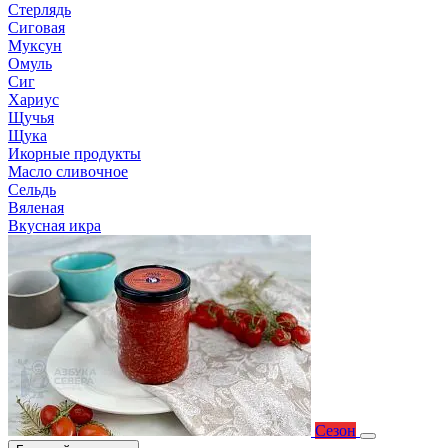
Стерлядь
Сиговая
Муксун
Омуль
Сиг
Хариус
Щучья
Щука
Икорные продукты
Масло сливочное
Сельдь
Вяленая
Вкусная икра
Сезон