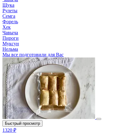
Щука
Рулеты
Семга
Форель
Хек
Чавыча
Пироги
Муксун
Нельма
Мы все подготовили для Вас
Быстрый просмотр
1320 ₽