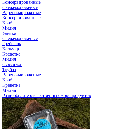
Консервированные
Свежемороженые
Варено-мороженые
Консервированные
Краб
Мидия
Улитка
Свежемороженые
Гребешок
Кальмар
Креветка
Мидия
Осьминог
Трубач
Варено-мороженые
Краб
Креветка
Мидия
Разнообразие отечественных морепродуктов