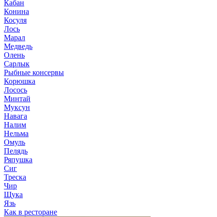
Кабан
Конина
Косуля
Лось
Марал
Медведь
Олень
Сарлык
Рыбные консервы
Корюшка
Лосось
Минтай
Муксун
Навага
Налим
Нельма
Омуль
Пелядь
Ряпушка
Сиг
Треска
Чир
Щука
Язь
Как в ресторане