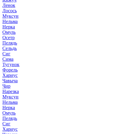
Ленок
Лосось
Муксун
Нельма
Нерка
Омуль
Осетр
Пелядь
Сельдь
Сиг
Сима
Тугунок
Форель
Хариус
Чавыча
Чир
Нарезка
Муксун
Нельма
Нерка
Омуль
Пелядь
Сиг
Хариус