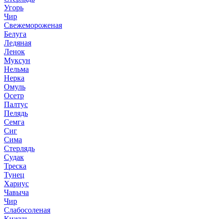
Угорь
Чир
Свежемороженая
Белуга
Ледяная
Ленок
Муксун
Нельма
Нерка
Омуль
Осетр
Палтус
Пелядь
Семга
Сиг
Сима
Стерлядь
Судак
Треска
Тунец
Хариус
Чавыча
Чир
Слабосоленая
Кижуч