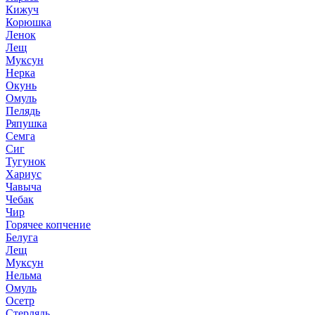
Кижуч
Корюшка
Ленок
Лещ
Муксун
Нерка
Окунь
Омуль
Пелядь
Ряпушка
Семга
Сиг
Тугунок
Хариус
Чавыча
Чебак
Чир
Горячее копчение
Белуга
Лещ
Муксун
Нельма
Омуль
Осетр
Стерлядь