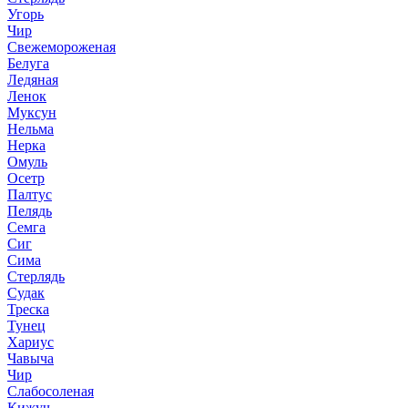
Угорь
Чир
Свежемороженая
Белуга
Ледяная
Ленок
Муксун
Нельма
Нерка
Омуль
Осетр
Палтус
Пелядь
Семга
Сиг
Сима
Стерлядь
Судак
Треска
Тунец
Хариус
Чавыча
Чир
Слабосоленая
Кижуч