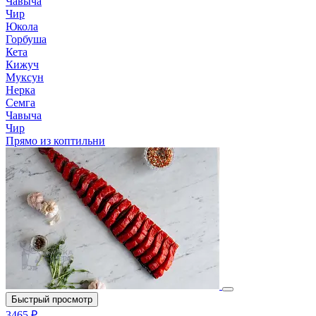
Чавыча
Чир
Юкола
Горбуша
Кета
Кижуч
Муксун
Нерка
Семга
Чавыча
Чир
Прямо из коптильни
Быстрый просмотр
3465 ₽