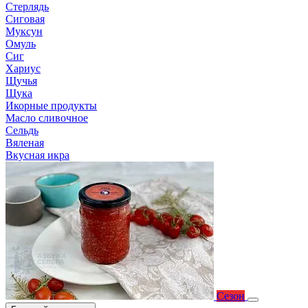
Стерлядь
Сиговая
Муксун
Омуль
Сиг
Хариус
Щучья
Щука
Икорные продукты
Масло сливочное
Сельдь
Вяленая
Вкусная икра
Сезон