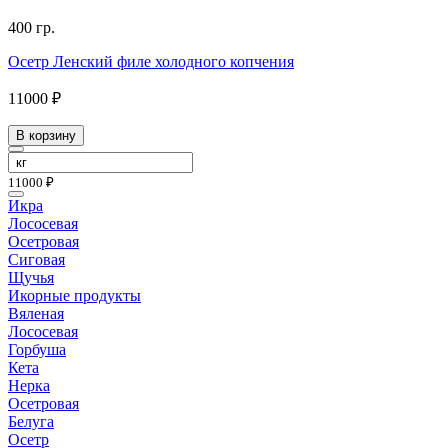
400 гр.
Осетр Ленский филе холодного копчения
11000 ₽
В корзину
11000 ₽
Икра
Лососевая
Осетровая
Сиговая
Щучья
Икорные продукты
Вяленая
Лососевая
Горбуша
Кета
Нерка
Осетровая
Белуга
Осетр