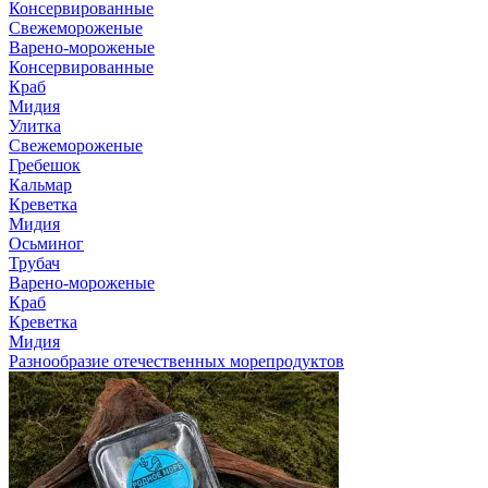
Консервированные
Свежемороженые
Варено-мороженые
Консервированные
Краб
Мидия
Улитка
Свежемороженые
Гребешок
Кальмар
Креветка
Мидия
Осьминог
Трубач
Варено-мороженые
Краб
Креветка
Мидия
Разнообразие отечественных морепродуктов