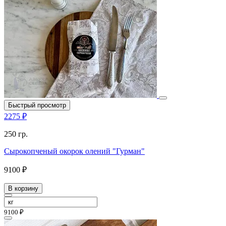
Быстрый просмотр
2275 ₽
250 гр.
Сырокопченый окорок олений "Гурман"
9100 ₽
В корзину
9100 ₽