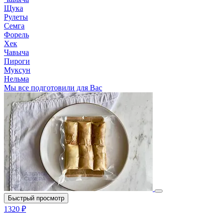
Щука
Рулеты
Семга
Форель
Хек
Чавыча
Пироги
Муксун
Нельма
Мы все подготовили для Вас
Быстрый просмотр
1320 ₽