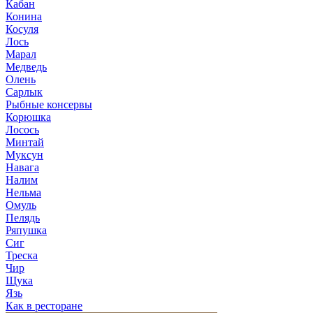
Кабан
Конина
Косуля
Лось
Марал
Медведь
Олень
Сарлык
Рыбные консервы
Корюшка
Лосось
Минтай
Муксун
Навага
Налим
Нельма
Омуль
Пелядь
Ряпушка
Сиг
Треска
Чир
Щука
Язь
Как в ресторане