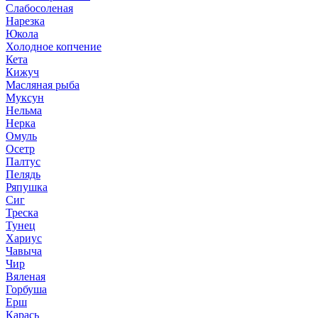
Слабосоленая
Нарезка
Юкола
Холодное копчение
Кета
Кижуч
Масляная рыба
Муксун
Нельма
Нерка
Омуль
Осетр
Палтус
Пелядь
Ряпушка
Сиг
Треска
Тунец
Хариус
Чавыча
Чир
Вяленая
Горбуша
Ерш
Карась