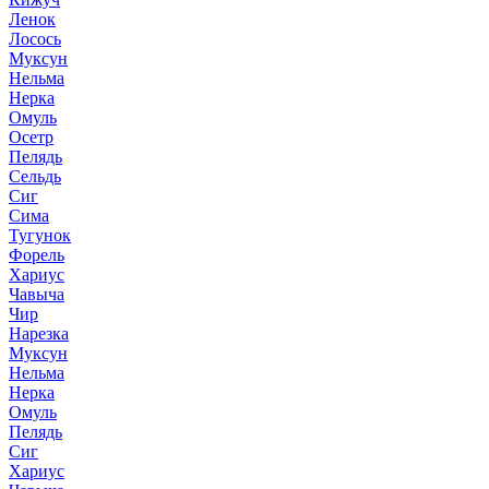
Ленок
Лосось
Муксун
Нельма
Нерка
Омуль
Осетр
Пелядь
Сельдь
Сиг
Сима
Тугунок
Форель
Хариус
Чавыча
Чир
Нарезка
Муксун
Нельма
Нерка
Омуль
Пелядь
Сиг
Хариус