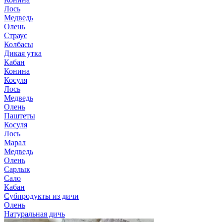
Лось
Медведь
Олень
Страус
Колбасы
Дикая утка
Кабан
Конина
Косуля
Лось
Медведь
Олень
Паштеты
Косуля
Лось
Марал
Медведь
Олень
Сарлык
Сало
Кабан
Субпродукты из дичи
Олень
Натуральная дичь