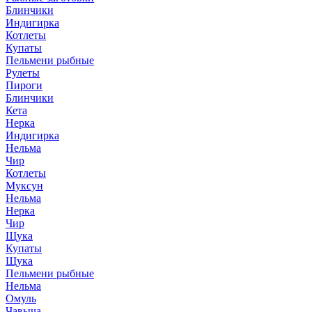
Блинчики
Индигирка
Котлеты
Купаты
Пельмени рыбные
Рулеты
Пироги
Блинчики
Кета
Нерка
Индигирка
Нельма
Чир
Котлеты
Муксун
Нельма
Нерка
Чир
Щука
Купаты
Щука
Пельмени рыбные
Нельма
Омуль
Чавыча