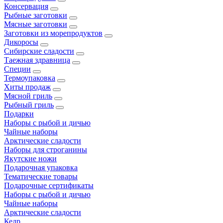
Консервация
Рыбные заготовки
Мясные заготовки
Заготовки из морепродуктов
Дикоросы
Сибирские сладости
Таежная здравница
Специи
Термоупаковка
Хиты продаж
Мясной гриль
Рыбный гриль
Подарки
Наборы с рыбой и дичью
Чайные наборы
Арктические сладости
Наборы для строганины
Якутские ножи
Подарочная упаковка
Тематические товары
Подарочные сертификаты
Наборы с рыбой и дичью
Чайные наборы
Арктические сладости
Кедр