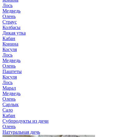
Лось
Медведь
Олень
Страус
Колбасы
Дикая утка
Кабан
Конина
Косуля
Лось
Медведь
Олень
Паштеты
Косуля
Лось
Марал
Медведь
Олень
Сарлык
Сало
Кабан
Субпродукты из дичи
Олень
Натуральная дичь