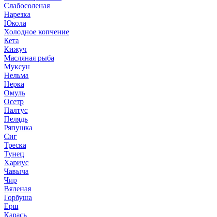
Слабосоленая
Нарезка
Юкола
Холодное копчение
Кета
Кижуч
Масляная рыба
Муксун
Нельма
Нерка
Омуль
Осетр
Палтус
Пелядь
Ряпушка
Сиг
Треска
Тунец
Хариус
Чавыча
Чир
Вяленая
Горбуша
Ерш
Карась