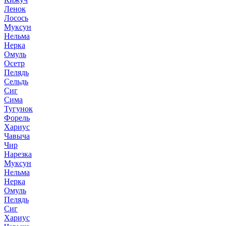
Ленок
Лосось
Муксун
Нельма
Нерка
Омуль
Осетр
Пелядь
Сельдь
Сиг
Сима
Тугунок
Форель
Хариус
Чавыча
Чир
Нарезка
Муксун
Нельма
Нерка
Омуль
Пелядь
Сиг
Хариус