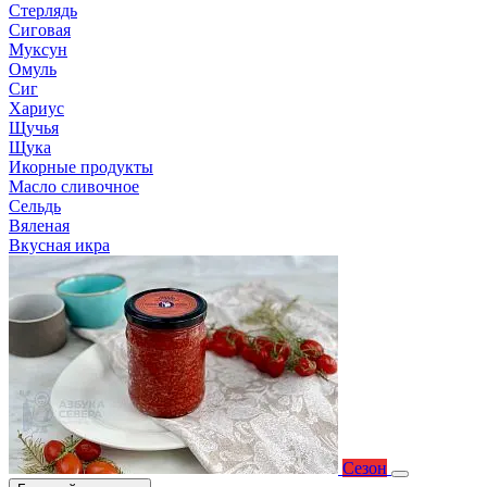
Стерлядь
Сиговая
Муксун
Омуль
Сиг
Хариус
Щучья
Щука
Икорные продукты
Масло сливочное
Сельдь
Вяленая
Вкусная икра
Сезон