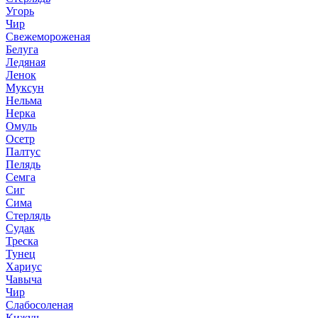
Угорь
Чир
Свежемороженая
Белуга
Ледяная
Ленок
Муксун
Нельма
Нерка
Омуль
Осетр
Палтус
Пелядь
Семга
Сиг
Сима
Стерлядь
Судак
Треска
Тунец
Хариус
Чавыча
Чир
Слабосоленая
Кижуч