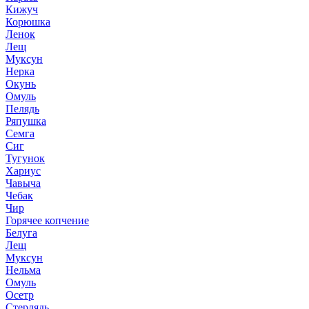
Кижуч
Корюшка
Ленок
Лещ
Муксун
Нерка
Окунь
Омуль
Пелядь
Ряпушка
Семга
Сиг
Тугунок
Хариус
Чавыча
Чебак
Чир
Горячее копчение
Белуга
Лещ
Муксун
Нельма
Омуль
Осетр
Стерлядь