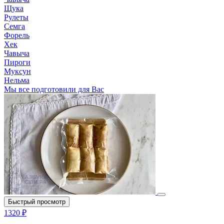
Щука
Рулеты
Семга
Форель
Хек
Чавыча
Пироги
Муксун
Нельма
Мы все подготовили для Вас
Быстрый просмотр
1320 ₽