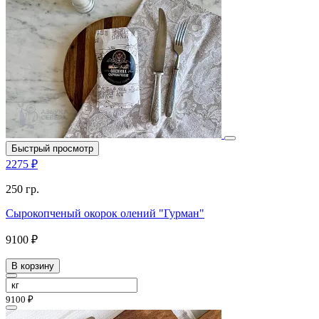
Быстрый просмотр
2275 ₽
250 гр.
Сырокопченый окорок олений "Гурман"
9100 ₽
В корзину
9100 ₽