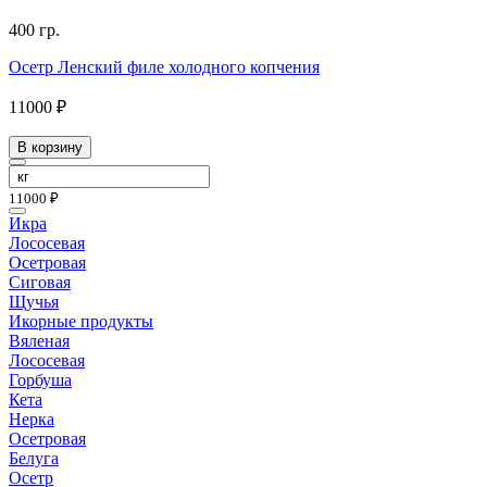
400 гр.
Осетр Ленский филе холодного копчения
11000 ₽
В корзину
11000 ₽
Икра
Лососевая
Осетровая
Сиговая
Щучья
Икорные продукты
Вяленая
Лососевая
Горбуша
Кета
Нерка
Осетровая
Белуга
Осетр