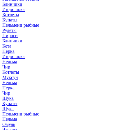
Блинчики
Индигирка
Котлеты
Купаты
Пельмени рыбные
Рулеты
Пироги
Блинчики
Кета
Нерка
Индигирка
Нельма
Чир
Котлеты
Муксун
Нельма
Нерка
Чир
Щука
Купаты
Щука
Пельмени рыбные
Нельма
Омуль
Чавыча