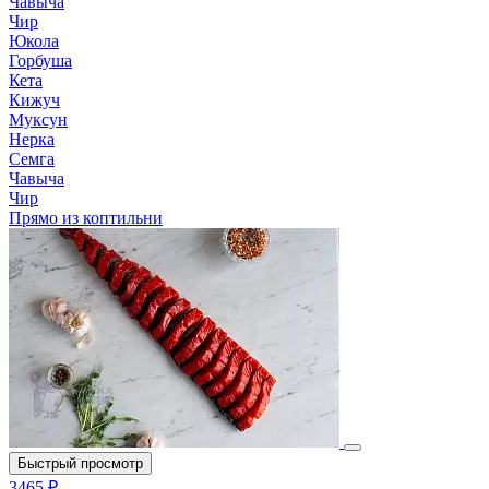
Чавыча
Чир
Юкола
Горбуша
Кета
Кижуч
Муксун
Нерка
Семга
Чавыча
Чир
Прямо из коптильни
Быстрый просмотр
3465 ₽