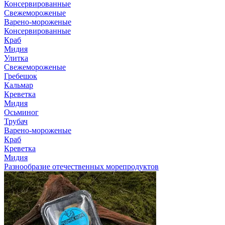
Консервированные
Свежемороженые
Варено-мороженые
Консервированные
Краб
Мидия
Улитка
Свежемороженые
Гребешок
Кальмар
Креветка
Мидия
Осьминог
Трубач
Варено-мороженые
Краб
Креветка
Мидия
Разнообразие отечественных морепродуктов