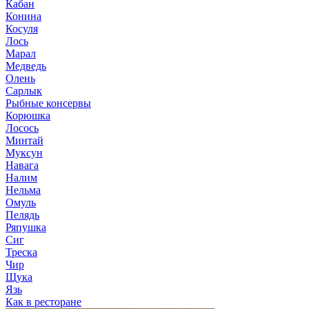
Кабан
Конина
Косуля
Лось
Марал
Медведь
Олень
Сарлык
Рыбные консервы
Корюшка
Лосось
Минтай
Муксун
Навага
Налим
Нельма
Омуль
Пелядь
Ряпушка
Сиг
Треска
Чир
Щука
Язь
Как в ресторане