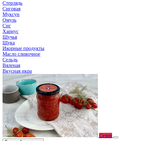
Стерлядь
Сиговая
Муксун
Омуль
Сиг
Хариус
Щучья
Щука
Икорные продукты
Масло сливочное
Сельдь
Вяленая
Вкусная икра
Сезон