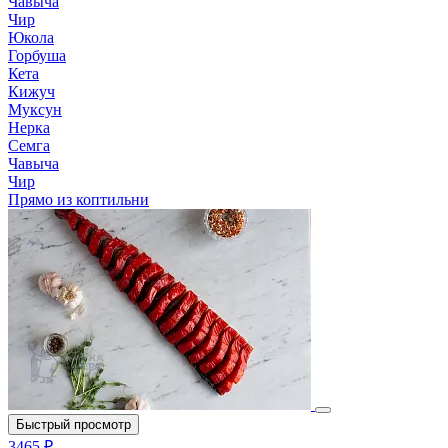
Чавыча
Чир
Юкола
Горбуша
Кета
Кижуч
Муксун
Нерка
Семга
Чавыча
Чир
Прямо из коптильни
Быстрый просмотр
3465 ₽