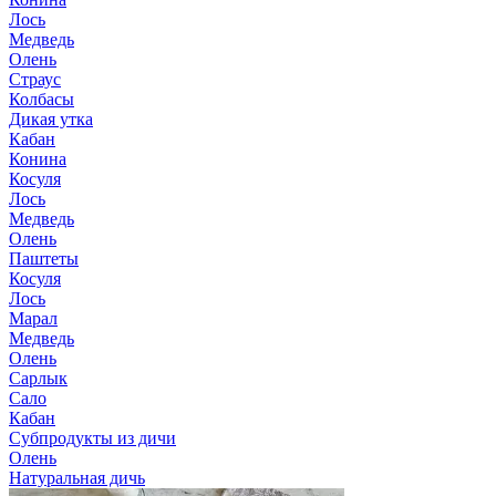
Лось
Медведь
Олень
Страус
Колбасы
Дикая утка
Кабан
Конина
Косуля
Лось
Медведь
Олень
Паштеты
Косуля
Лось
Марал
Медведь
Олень
Сарлык
Сало
Кабан
Субпродукты из дичи
Олень
Натуральная дичь