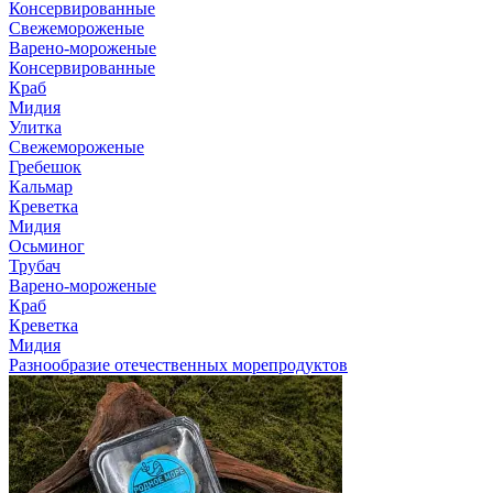
Консервированные
Свежемороженые
Варено-мороженые
Консервированные
Краб
Мидия
Улитка
Свежемороженые
Гребешок
Кальмар
Креветка
Мидия
Осьминог
Трубач
Варено-мороженые
Краб
Креветка
Мидия
Разнообразие отечественных морепродуктов