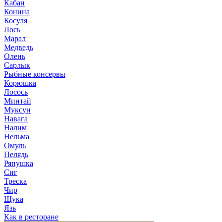
Кабан
Конина
Косуля
Лось
Марал
Медведь
Олень
Сарлык
Рыбные консервы
Корюшка
Лосось
Минтай
Муксун
Навага
Налим
Нельма
Омуль
Пелядь
Ряпушка
Сиг
Треска
Чир
Щука
Язь
Как в ресторане