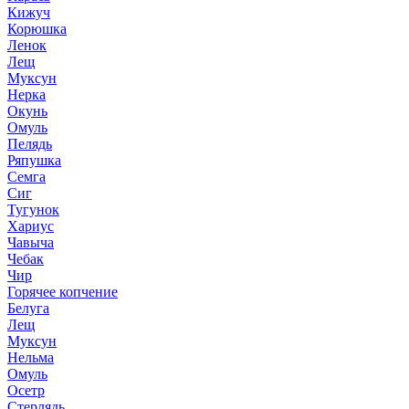
Кижуч
Корюшка
Ленок
Лещ
Муксун
Нерка
Окунь
Омуль
Пелядь
Ряпушка
Семга
Сиг
Тугунок
Хариус
Чавыча
Чебак
Чир
Горячее копчение
Белуга
Лещ
Муксун
Нельма
Омуль
Осетр
Стерлядь