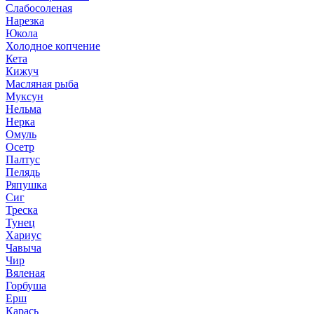
Слабосоленая
Нарезка
Юкола
Холодное копчение
Кета
Кижуч
Масляная рыба
Муксун
Нельма
Нерка
Омуль
Осетр
Палтус
Пелядь
Ряпушка
Сиг
Треска
Тунец
Хариус
Чавыча
Чир
Вяленая
Горбуша
Ерш
Карась