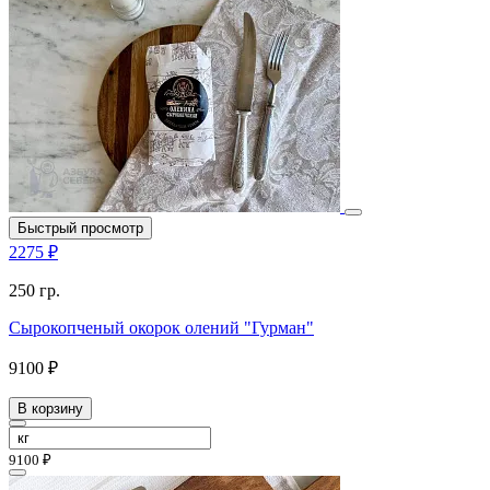
Быстрый просмотр
2275 ₽
250 гр.
Сырокопченый окорок олений "Гурман"
9100 ₽
В корзину
9100 ₽