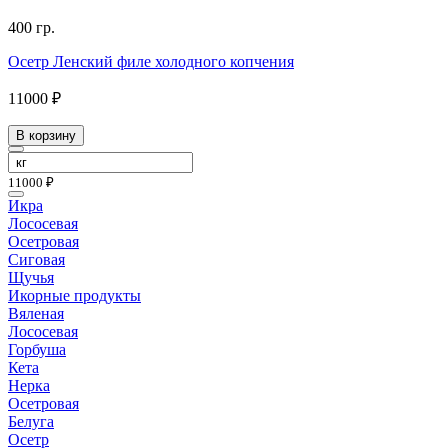
400 гр.
Осетр Ленский филе холодного копчения
11000 ₽
В корзину
11000 ₽
Икра
Лососевая
Осетровая
Сиговая
Щучья
Икорные продукты
Вяленая
Лососевая
Горбуша
Кета
Нерка
Осетровая
Белуга
Осетр