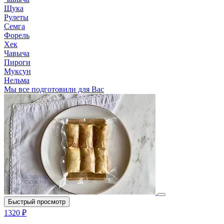
Щука
Рулеты
Семга
Форель
Хек
Чавыча
Пироги
Муксун
Нельма
Мы все подготовили для Вас
Быстрый просмотр
1320 ₽