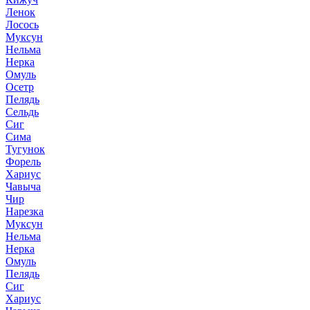
Ленок
Лосось
Муксун
Нельма
Нерка
Омуль
Осетр
Пелядь
Сельдь
Сиг
Сима
Тугунок
Форель
Хариус
Чавыча
Чир
Нарезка
Муксун
Нельма
Нерка
Омуль
Пелядь
Сиг
Хариус