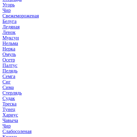
Угорь
Чир
Свежемороженая
Белуга
Ледяная
Ленок
Муксун
Нельма
Нерка
Омуль
Осетр
Палтус
Пелядь
Семга
Сиг
Сима
Стерлядь
Судак
Треска
Тунец
Хариус
Чавыча
Чир
Слабосоленая
Кижуч