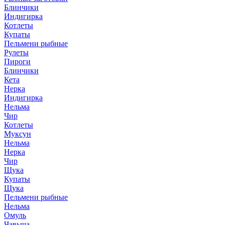
Блинчики
Индигирка
Котлеты
Купаты
Пельмени рыбные
Рулеты
Пироги
Блинчики
Кета
Нерка
Индигирка
Нельма
Чир
Котлеты
Муксун
Нельма
Нерка
Чир
Щука
Купаты
Щука
Пельмени рыбные
Нельма
Омуль
Чавыча