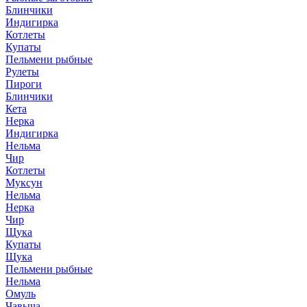
Блинчики
Индигирка
Котлеты
Купаты
Пельмени рыбные
Рулеты
Пироги
Блинчики
Кета
Нерка
Индигирка
Нельма
Чир
Котлеты
Муксун
Нельма
Нерка
Чир
Щука
Купаты
Щука
Пельмени рыбные
Нельма
Омуль
Чавыча