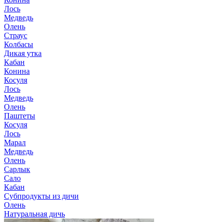
Лось
Медведь
Олень
Страус
Колбасы
Дикая утка
Кабан
Конина
Косуля
Лось
Медведь
Олень
Паштеты
Косуля
Лось
Марал
Медведь
Олень
Сарлык
Сало
Кабан
Субпродукты из дичи
Олень
Натуральная дичь