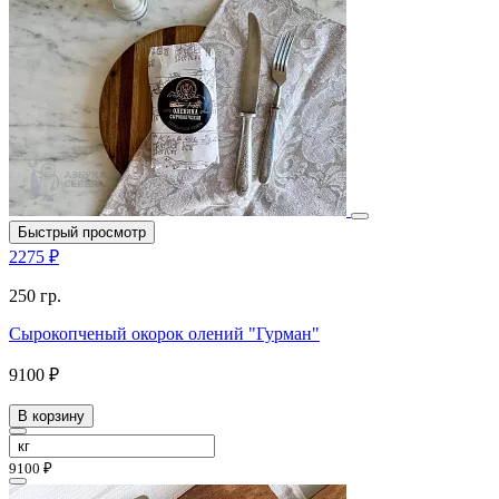
Быстрый просмотр
2275 ₽
250 гр.
Сырокопченый окорок олений "Гурман"
9100 ₽
В корзину
9100 ₽