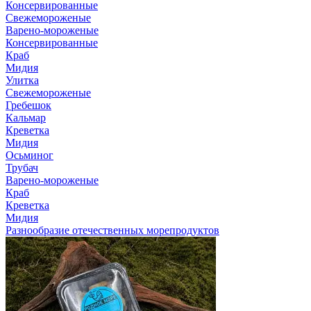
Консервированные
Свежемороженые
Варено-мороженые
Консервированные
Краб
Мидия
Улитка
Свежемороженые
Гребешок
Кальмар
Креветка
Мидия
Осьминог
Трубач
Варено-мороженые
Краб
Креветка
Мидия
Разнообразие отечественных морепродуктов