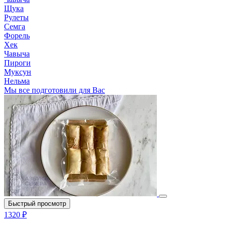
Щука
Рулеты
Семга
Форель
Хек
Чавыча
Пироги
Муксун
Нельма
Мы все подготовили для Вас
Быстрый просмотр
1320 ₽