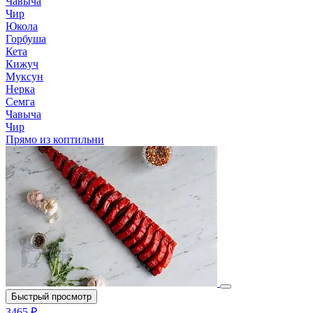
Чавыча
Чир
Юкола
Горбуша
Кета
Кижуч
Муксун
Нерка
Семга
Чавыча
Чир
Прямо из коптильни
Быстрый просмотр
3465 ₽