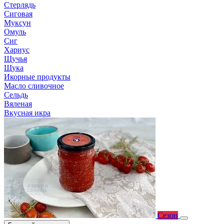
Стерлядь
Сиговая
Муксун
Омуль
Сиг
Хариус
Щучья
Щука
Икорные продукты
Масло сливочное
Сельдь
Вяленая
Вкусная икра
Сезон