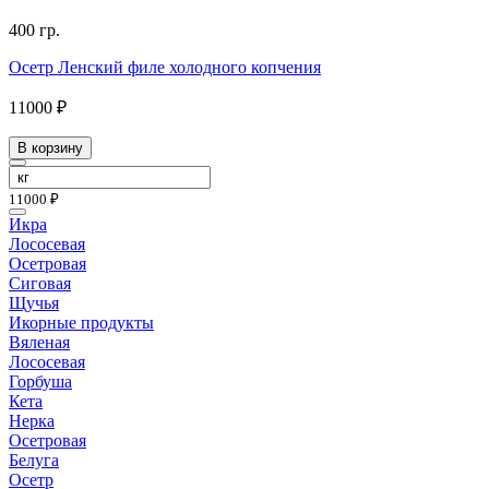
400 гр.
Осетр Ленский филе холодного копчения
11000 ₽
В корзину
11000 ₽
Икра
Лососевая
Осетровая
Сиговая
Щучья
Икорные продукты
Вяленая
Лососевая
Горбуша
Кета
Нерка
Осетровая
Белуга
Осетр