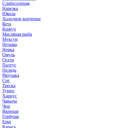
Слабосоленая
Нарезка
Юкола
Холодное копчение
Кета
Кижуч
Масляная рыба
Муксун
Нельма
Нерка
Омуль
Осетр
Палтус
Пелядь
Ряпушка
Сиг
Треска
Тунец
Хариус
Чавыча
Чир
Вяленая
Горбуша
Ерш
Карась