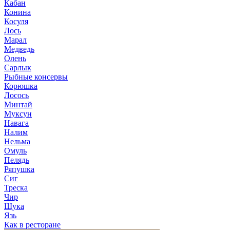
Кабан
Конина
Косуля
Лось
Марал
Медведь
Олень
Сарлык
Рыбные консервы
Корюшка
Лосось
Минтай
Муксун
Навага
Налим
Нельма
Омуль
Пелядь
Ряпушка
Сиг
Треска
Чир
Щука
Язь
Как в ресторане