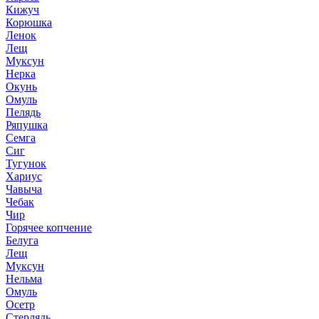
Кижуч
Корюшка
Ленок
Лещ
Муксун
Нерка
Окунь
Омуль
Пелядь
Ряпушка
Семга
Сиг
Тугунок
Хариус
Чавыча
Чебак
Чир
Горячее копчение
Белуга
Лещ
Муксун
Нельма
Омуль
Осетр
Стерлядь