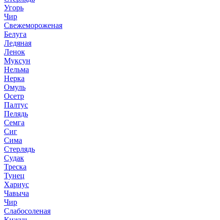
Угорь
Чир
Свежемороженая
Белуга
Ледяная
Ленок
Муксун
Нельма
Нерка
Омуль
Осетр
Палтус
Пелядь
Семга
Сиг
Сима
Стерлядь
Судак
Треска
Тунец
Хариус
Чавыча
Чир
Слабосоленая
Кижуч