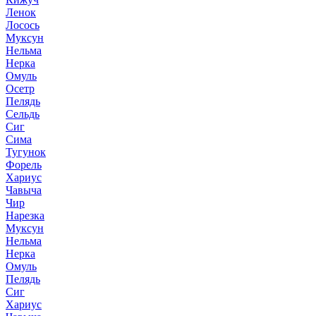
Ленок
Лосось
Муксун
Нельма
Нерка
Омуль
Осетр
Пелядь
Сельдь
Сиг
Сима
Тугунок
Форель
Хариус
Чавыча
Чир
Нарезка
Муксун
Нельма
Нерка
Омуль
Пелядь
Сиг
Хариус