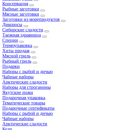
Консервация
Рыбные заготовки
Мясные заготовки
Заготовки из морепродуктов
Дикоросы
Сибирские сладости
Таежная здравница
Специи
Термоупаковка
Хиты продаж
Мясной гриль
Рыбный гриль
Подарки
Наборы с рыбой и дичью
Чайные наборы
Арктические сладости
Наборы для строганины
Якутские ножи
Подарочная упаковка
Тематические товары
Подарочные сертификаты
Наборы с рыбой и дичью
Чайные наборы
Арктические сладости
Кедр