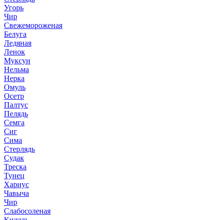
Угорь
Чир
Свежемороженая
Белуга
Ледяная
Ленок
Муксун
Нельма
Нерка
Омуль
Осетр
Палтус
Пелядь
Семга
Сиг
Сима
Стерлядь
Судак
Треска
Тунец
Хариус
Чавыча
Чир
Слабосоленая
Кижуч