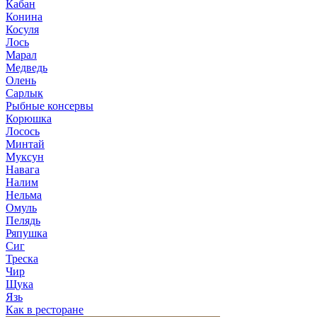
Кабан
Конина
Косуля
Лось
Марал
Медведь
Олень
Сарлык
Рыбные консервы
Корюшка
Лосось
Минтай
Муксун
Навага
Налим
Нельма
Омуль
Пелядь
Ряпушка
Сиг
Треска
Чир
Щука
Язь
Как в ресторане