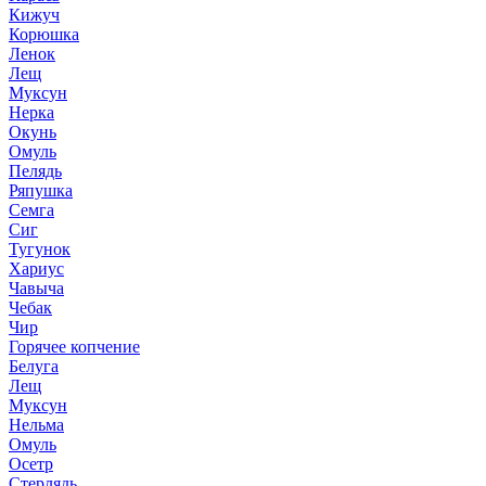
Кижуч
Корюшка
Ленок
Лещ
Муксун
Нерка
Окунь
Омуль
Пелядь
Ряпушка
Семга
Сиг
Тугунок
Хариус
Чавыча
Чебак
Чир
Горячее копчение
Белуга
Лещ
Муксун
Нельма
Омуль
Осетр
Стерлядь