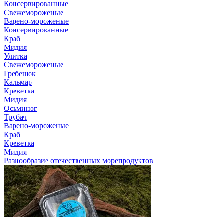
Консервированные
Свежемороженые
Варено-мороженые
Консервированные
Краб
Мидия
Улитка
Свежемороженые
Гребешок
Кальмар
Креветка
Мидия
Осьминог
Трубач
Варено-мороженые
Краб
Креветка
Мидия
Разнообразие отечественных морепродуктов