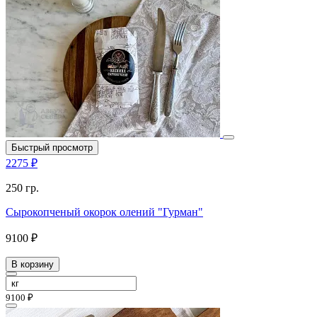
Быстрый просмотр
2275 ₽
250 гр.
Сырокопченый окорок олений "Гурман"
9100 ₽
В корзину
9100 ₽