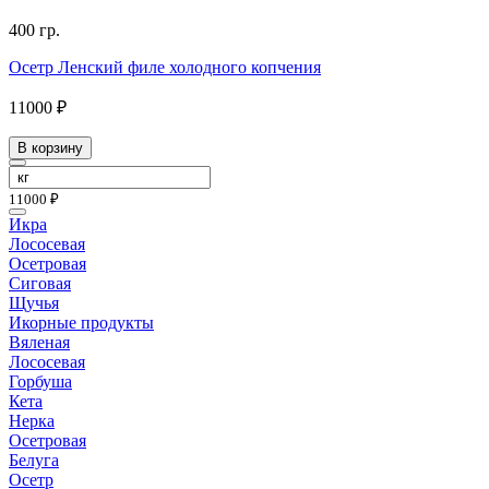
400 гр.
Осетр Ленский филе холодного копчения
11000 ₽
В корзину
11000 ₽
Икра
Лососевая
Осетровая
Сиговая
Щучья
Икорные продукты
Вяленая
Лососевая
Горбуша
Кета
Нерка
Осетровая
Белуга
Осетр