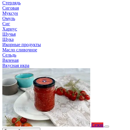
Стерлядь
Сиговая
Муксун
Омуль
Сиг
Хариус
Щучья
Щука
Икорные продукты
Масло сливочное
Сельдь
Вяленая
Вкусная икра
Сезон