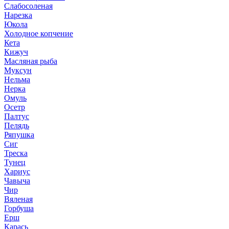
Слабосоленая
Нарезка
Юкола
Холодное копчение
Кета
Кижуч
Масляная рыба
Муксун
Нельма
Нерка
Омуль
Осетр
Палтус
Пелядь
Ряпушка
Сиг
Треска
Тунец
Хариус
Чавыча
Чир
Вяленая
Горбуша
Ерш
Карась