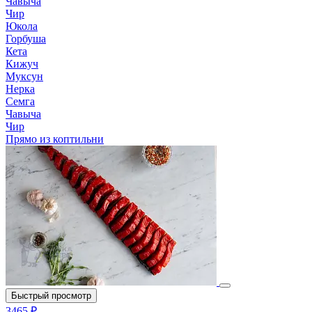
Чавыча
Чир
Юкола
Горбуша
Кета
Кижуч
Муксун
Нерка
Семга
Чавыча
Чир
Прямо из коптильни
Быстрый просмотр
3465 ₽