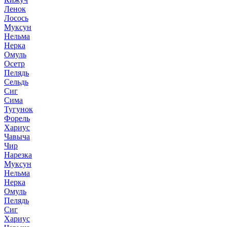
Ленок
Лосось
Муксун
Нельма
Нерка
Омуль
Осетр
Пелядь
Сельдь
Сиг
Сима
Тугунок
Форель
Хариус
Чавыча
Чир
Нарезка
Муксун
Нельма
Нерка
Омуль
Пелядь
Сиг
Хариус