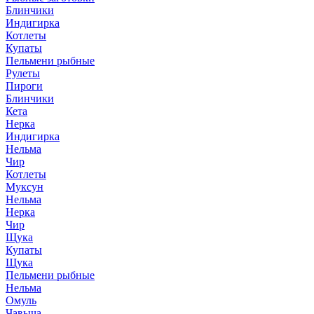
Блинчики
Индигирка
Котлеты
Купаты
Пельмени рыбные
Рулеты
Пироги
Блинчики
Кета
Нерка
Индигирка
Нельма
Чир
Котлеты
Муксун
Нельма
Нерка
Чир
Щука
Купаты
Щука
Пельмени рыбные
Нельма
Омуль
Чавыча