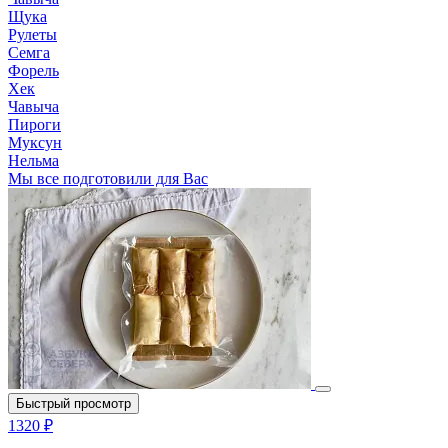
Щука
Рулеты
Семга
Форель
Хек
Чавыча
Пироги
Муксун
Нельма
Мы все подготовили для Вас
Быстрый просмотр
1320 ₽