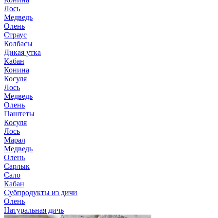
Лось
Медведь
Олень
Страус
Колбасы
Дикая утка
Кабан
Конина
Косуля
Лось
Медведь
Олень
Паштеты
Косуля
Лось
Марал
Медведь
Олень
Сарлык
Сало
Кабан
Субпродукты из дичи
Олень
Натуральная дичь