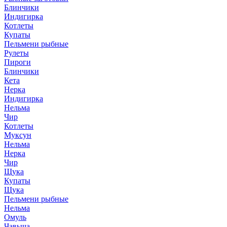
Блинчики
Индигирка
Котлеты
Купаты
Пельмени рыбные
Рулеты
Пироги
Блинчики
Кета
Нерка
Индигирка
Нельма
Чир
Котлеты
Муксун
Нельма
Нерка
Чир
Щука
Купаты
Щука
Пельмени рыбные
Нельма
Омуль
Чавыча