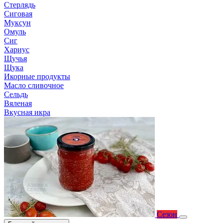
Стерлядь
Сиговая
Муксун
Омуль
Сиг
Хариус
Щучья
Щука
Икорные продукты
Масло сливочное
Сельдь
Вяленая
Вкусная икра
Сезон