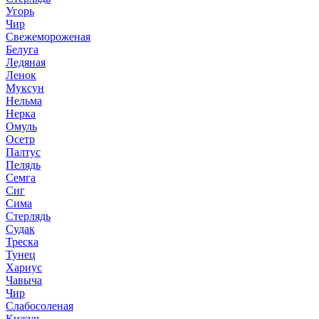
Угорь
Чир
Свежемороженая
Белуга
Ледяная
Ленок
Муксун
Нельма
Нерка
Омуль
Осетр
Палтус
Пелядь
Семга
Сиг
Сима
Стерлядь
Судак
Треска
Тунец
Хариус
Чавыча
Чир
Слабосоленая
Кижуч