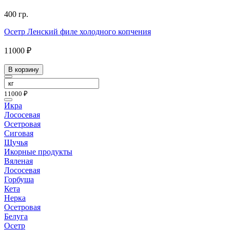
400 гр.
Осетр Ленский филе холодного копчения
11000 ₽
В корзину
11000 ₽
Икра
Лососевая
Осетровая
Сиговая
Щучья
Икорные продукты
Вяленая
Лососевая
Горбуша
Кета
Нерка
Осетровая
Белуга
Осетр