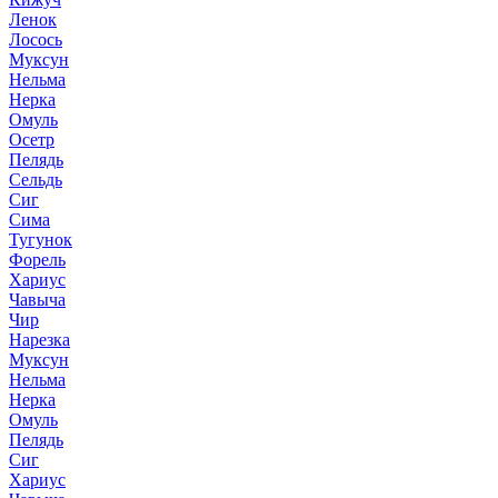
Ленок
Лосось
Муксун
Нельма
Нерка
Омуль
Осетр
Пелядь
Сельдь
Сиг
Сима
Тугунок
Форель
Хариус
Чавыча
Чир
Нарезка
Муксун
Нельма
Нерка
Омуль
Пелядь
Сиг
Хариус