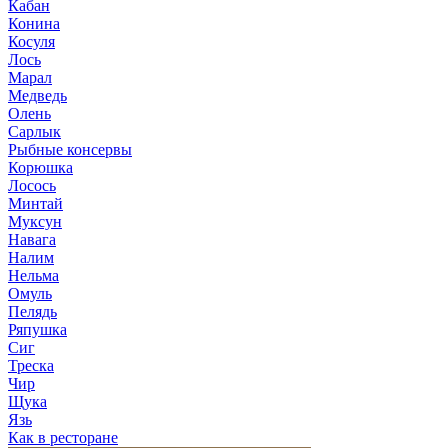
Кабан
Конина
Косуля
Лось
Марал
Медведь
Олень
Сарлык
Рыбные консервы
Корюшка
Лосось
Минтай
Муксун
Навага
Налим
Нельма
Омуль
Пелядь
Ряпушка
Сиг
Треска
Чир
Щука
Язь
Как в ресторане