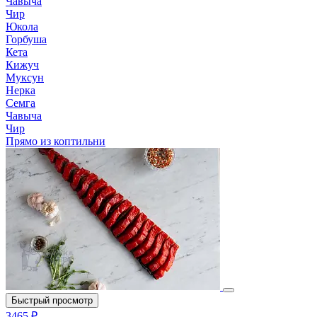
Чавыча
Чир
Юкола
Горбуша
Кета
Кижуч
Муксун
Нерка
Семга
Чавыча
Чир
Прямо из коптильни
Быстрый просмотр
3465 ₽