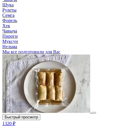
Щука
Рулеты
Семга
Форель
Хек
Чавыча
Пироги
Муксун
Нельма
Мы все подготовили для Вас
Быстрый просмотр
1320 ₽