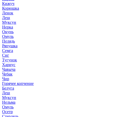
Кижуч
Корюшка
Ленок
Лещ
Муксун
Нерка
Окунь
Омуль
Пелядь
Ряпушка
Семга
Сиг
Тугунок
Хариус
Чавыча
Чебак
Чир
Горячее копчение
Белуга
Лещ
Муксун
Нельма
Омуль
Осетр
Стерлядь