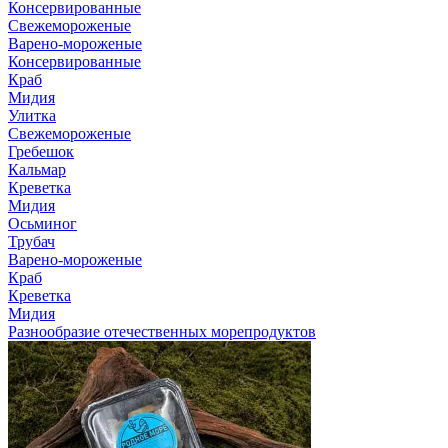
Консервированные
Свежемороженые
Варено-мороженые
Консервированные
Краб
Мидия
Улитка
Свежемороженые
Гребешок
Кальмар
Креветка
Мидия
Осьминог
Трубач
Варено-мороженые
Краб
Креветка
Мидия
Разнообразие отечественных морепродуктов