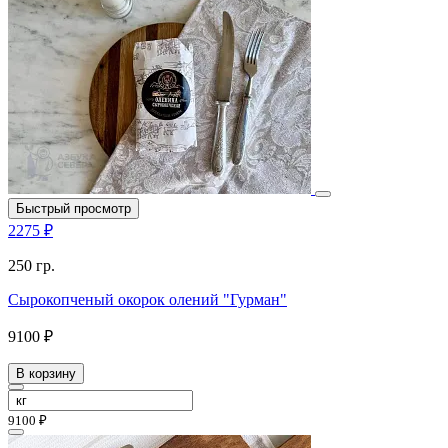
Быстрый просмотр
2275 ₽
250 гр.
Сырокопченый окорок олений "Гурман"
9100 ₽
В корзину
9100 ₽