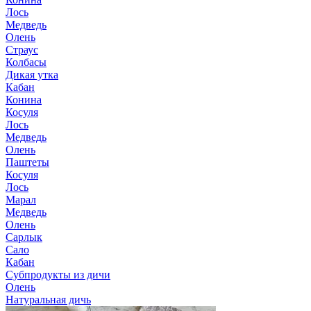
Лось
Медведь
Олень
Страус
Колбасы
Дикая утка
Кабан
Конина
Косуля
Лось
Медведь
Олень
Паштеты
Косуля
Лось
Марал
Медведь
Олень
Сарлык
Сало
Кабан
Субпродукты из дичи
Олень
Натуральная дичь