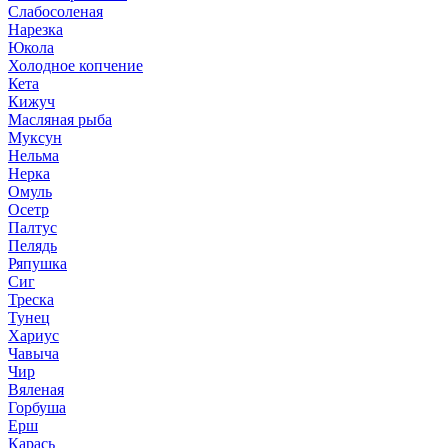
Слабосоленая
Нарезка
Юкола
Холодное копчение
Кета
Кижуч
Масляная рыба
Муксун
Нельма
Нерка
Омуль
Осетр
Палтус
Пелядь
Ряпушка
Сиг
Треска
Тунец
Хариус
Чавыча
Чир
Вяленая
Горбуша
Ерш
Карась