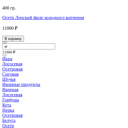
400 гр.
Осетр Ленский филе холодного копчения
11000 ₽
В корзину
11000 ₽
Икра
Лососевая
Осетровая
Сиговая
Щучья
Икорные продукты
Вяленая
Лососевая
Горбуша
Кета
Нерка
Осетровая
Белуга
Осетр