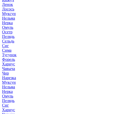
Ленок
Лосось
Муксун
Нельма
Нерка
Омуль
Осетр
Пелядь
Сельдь
Сиг
Сима
Тугунок
Форель
Хариус
Чавыча
Чир
Нарезка
Муксун
Нельма
Нерка
Омуль
Пелядь
Сиг
Хариус