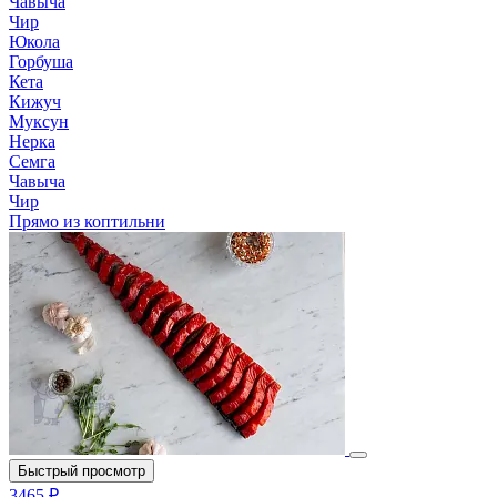
Чавыча
Чир
Юкола
Горбуша
Кета
Кижуч
Муксун
Нерка
Семга
Чавыча
Чир
Прямо из коптильни
Быстрый просмотр
3465 ₽