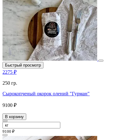
Быстрый просмотр
2275 ₽
250 гр.
Сырокопченый окорок олений "Гурман"
9100 ₽
В корзину
9100 ₽