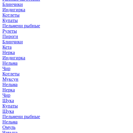
Блинчики
Индигирка
Котлеты
Купаты
Пельмени рыбные
Рулеты
Пироги
Блинчики
Кета
Нерка
Индигирка
Нельма
Чир
Котлеты
Муксун
Нельма
Нерка
Чир
Щука
Купаты
Щука
Пельмени рыбные
Нельма
Омуль
Чавыча