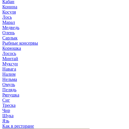
Кабан
Конина
Косуля
Лось
Марал
Медведь
Олень
Сарлык
Рыбные консервы
Корюшка
Лосось
Минтай
Муксун
Навага
Налим
Нельма
Омуль
Пелядь
Ряпушка
Сиг
Треска
Чир
Щука
Язь
Как в ресторане