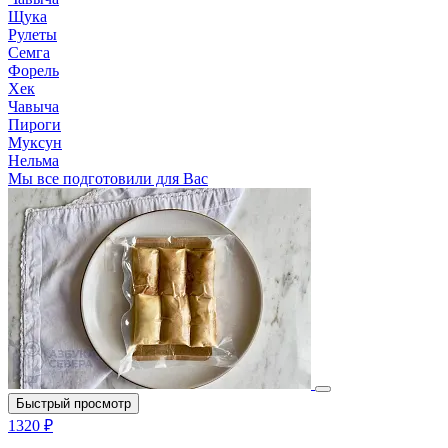
Щука
Рулеты
Семга
Форель
Хек
Чавыча
Пироги
Муксун
Нельма
Мы все подготовили для Вас
Быстрый просмотр
1320 ₽