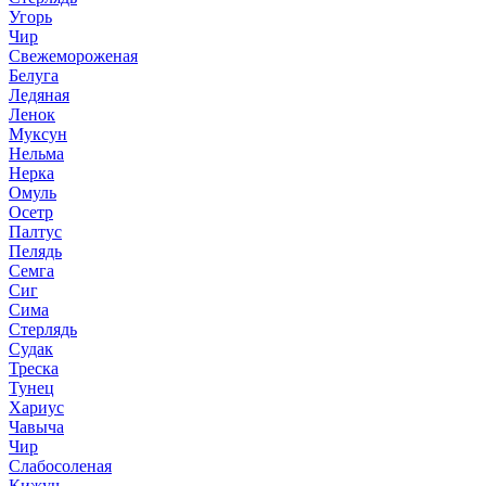
Угорь
Чир
Свежемороженая
Белуга
Ледяная
Ленок
Муксун
Нельма
Нерка
Омуль
Осетр
Палтус
Пелядь
Семга
Сиг
Сима
Стерлядь
Судак
Треска
Тунец
Хариус
Чавыча
Чир
Слабосоленая
Кижуч