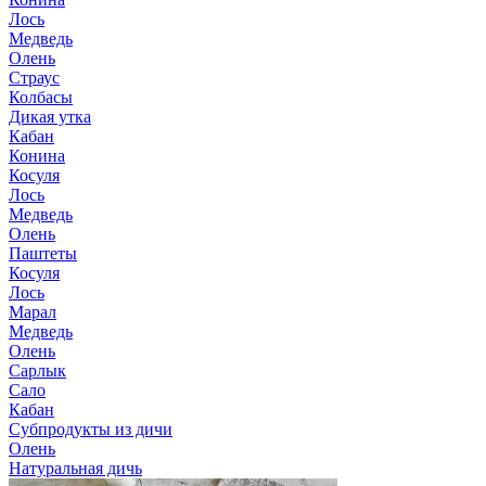
Лось
Медведь
Олень
Страус
Колбасы
Дикая утка
Кабан
Конина
Косуля
Лось
Медведь
Олень
Паштеты
Косуля
Лось
Марал
Медведь
Олень
Сарлык
Сало
Кабан
Субпродукты из дичи
Олень
Натуральная дичь