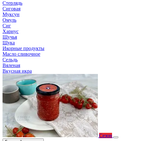
Стерлядь
Сиговая
Муксун
Омуль
Сиг
Хариус
Щучья
Щука
Икорные продукты
Масло сливочное
Сельдь
Вяленая
Вкусная икра
Сезон