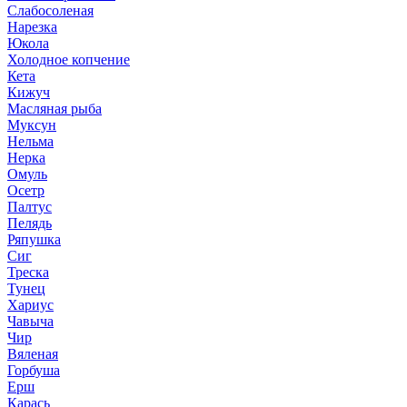
Слабосоленая
Нарезка
Юкола
Холодное копчение
Кета
Кижуч
Масляная рыба
Муксун
Нельма
Нерка
Омуль
Осетр
Палтус
Пелядь
Ряпушка
Сиг
Треска
Тунец
Хариус
Чавыча
Чир
Вяленая
Горбуша
Ерш
Карась