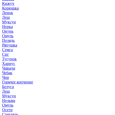
Кижуч
Корюшка
Ленок
Лещ
Муксун
Нерка
Окунь
Омуль
Пелядь
Ряпушка
Семга
Сиг
Тугунок
Хариус
Чавыча
Чебак
Чир
Горячее копчение
Белуга
Лещ
Муксун
Нельма
Омуль
Осетр
Стерлядь