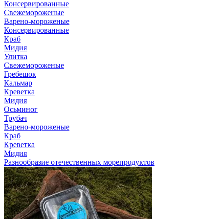
Консервированные
Свежемороженые
Варено-мороженые
Консервированные
Краб
Мидия
Улитка
Свежемороженые
Гребешок
Кальмар
Креветка
Мидия
Осьминог
Трубач
Варено-мороженые
Краб
Креветка
Мидия
Разнообразие отечественных морепродуктов