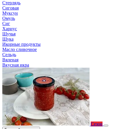
Стерлядь
Сиговая
Муксун
Омуль
Сиг
Хариус
Щучья
Щука
Икорные продукты
Масло сливочное
Сельдь
Вяленая
Вкусная икра
Сезон