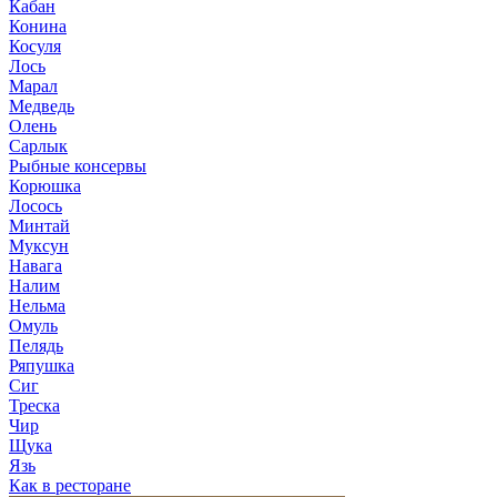
Кабан
Конина
Косуля
Лось
Марал
Медведь
Олень
Сарлык
Рыбные консервы
Корюшка
Лосось
Минтай
Муксун
Навага
Налим
Нельма
Омуль
Пелядь
Ряпушка
Сиг
Треска
Чир
Щука
Язь
Как в ресторане