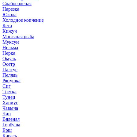
Слабосоленая
Нарезка
Юкола
Холодное копчение
Кета
Кижуч
Масляная рыба
Муксун
Нельма
Нерка
Омуль
Осетр
Палтус
Пелядь
Ряпушка
Сиг
Треска
Тунец
Хариус
Чавыча
Чир
Вяленая
Горбуша
Ерш
Карась