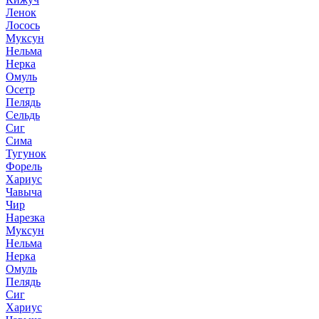
Ленок
Лосось
Муксун
Нельма
Нерка
Омуль
Осетр
Пелядь
Сельдь
Сиг
Сима
Тугунок
Форель
Хариус
Чавыча
Чир
Нарезка
Муксун
Нельма
Нерка
Омуль
Пелядь
Сиг
Хариус