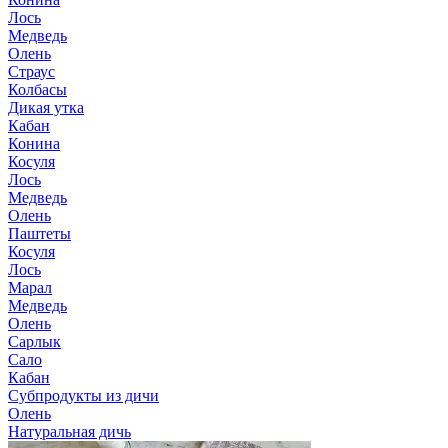
Лось
Медведь
Олень
Страус
Колбасы
Дикая утка
Кабан
Конина
Косуля
Лось
Медведь
Олень
Паштеты
Косуля
Лось
Марал
Медведь
Олень
Сарлык
Сало
Кабан
Субпродукты из дичи
Олень
Натуральная дичь