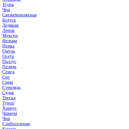
Угорь
Чир
Свежемороженая
Белуга
Ледяная
Ленок
Муксун
Нельма
Нерка
Омуль
Осетр
Палтус
Пелядь
Семга
Сиг
Сима
Стерлядь
Судак
Треска
Тунец
Хариус
Чавыча
Чир
Слабосоленая
Кижуч