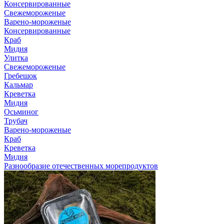
Консервированные
Свежемороженые
Варено-мороженые
Консервированные
Краб
Мидия
Улитка
Свежемороженые
Гребешок
Кальмар
Креветка
Мидия
Осьминог
Трубач
Варено-мороженые
Краб
Креветка
Мидия
Разнообразие отечественных морепродуктов