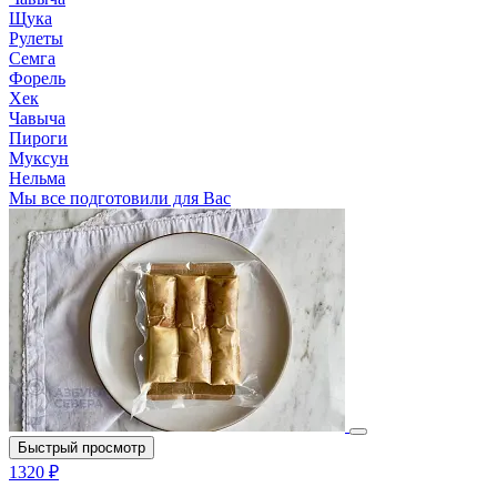
Щука
Рулеты
Семга
Форель
Хек
Чавыча
Пироги
Муксун
Нельма
Мы все подготовили для Вас
Быстрый просмотр
1320 ₽