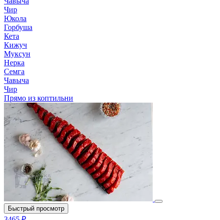
Чавыча
Чир
Юкола
Горбуша
Кета
Кижуч
Муксун
Нерка
Семга
Чавыча
Чир
Прямо из коптильни
Быстрый просмотр
3465 ₽