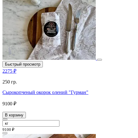
Быстрый просмотр
2275 ₽
250 гр.
Сырокопченый окорок олений "Гурман"
9100 ₽
В корзину
9100 ₽