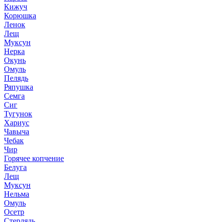
Кижуч
Корюшка
Ленок
Лещ
Муксун
Нерка
Окунь
Омуль
Пелядь
Ряпушка
Семга
Сиг
Тугунок
Хариус
Чавыча
Чебак
Чир
Горячее копчение
Белуга
Лещ
Муксун
Нельма
Омуль
Осетр
Стерлядь