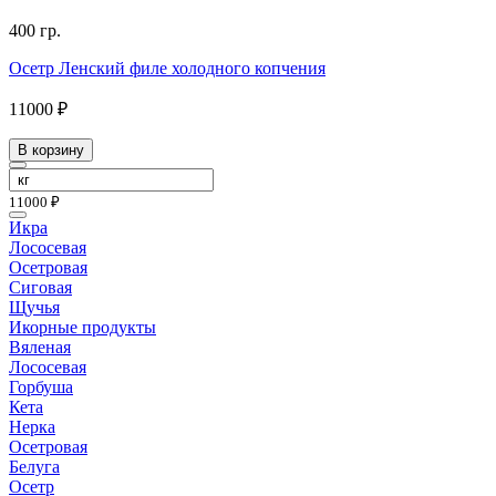
400 гр.
Осетр Ленский филе холодного копчения
11000 ₽
В корзину
11000 ₽
Икра
Лососевая
Осетровая
Сиговая
Щучья
Икорные продукты
Вяленая
Лососевая
Горбуша
Кета
Нерка
Осетровая
Белуга
Осетр