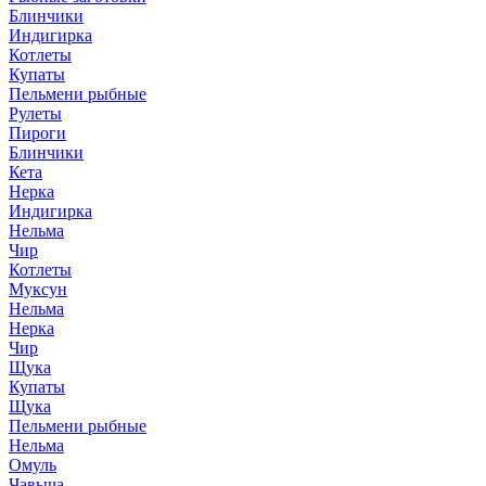
Блинчики
Индигирка
Котлеты
Купаты
Пельмени рыбные
Рулеты
Пироги
Блинчики
Кета
Нерка
Индигирка
Нельма
Чир
Котлеты
Муксун
Нельма
Нерка
Чир
Щука
Купаты
Щука
Пельмени рыбные
Нельма
Омуль
Чавыча