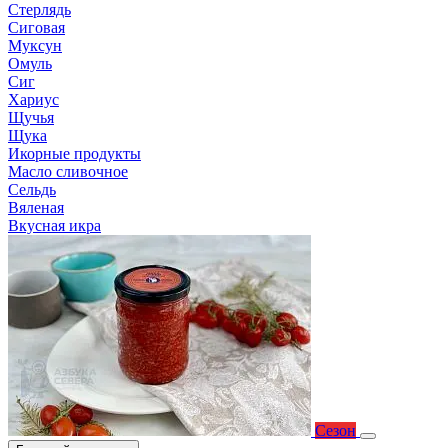
Стерлядь
Сиговая
Муксун
Омуль
Сиг
Хариус
Щучья
Щука
Икорные продукты
Масло сливочное
Сельдь
Вяленая
Вкусная икра
Сезон