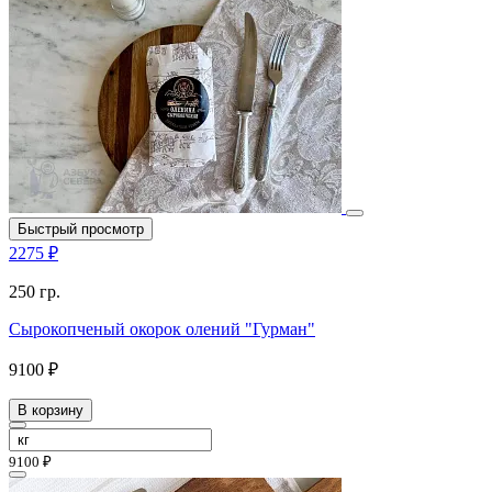
Быстрый просмотр
2275 ₽
250 гр.
Сырокопченый окорок олений "Гурман"
9100 ₽
В корзину
9100 ₽