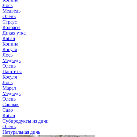
Лось
Медведь
Олень
Страус
Колбасы
Дикая утка
Кабан
Конина
Косуля
Лось
Медведь
Олень
Паштеты
Косуля
Лось
Марал
Медведь
Олень
Сарлык
Сало
Кабан
Субпродукты из дичи
Олень
Натуральная дичь