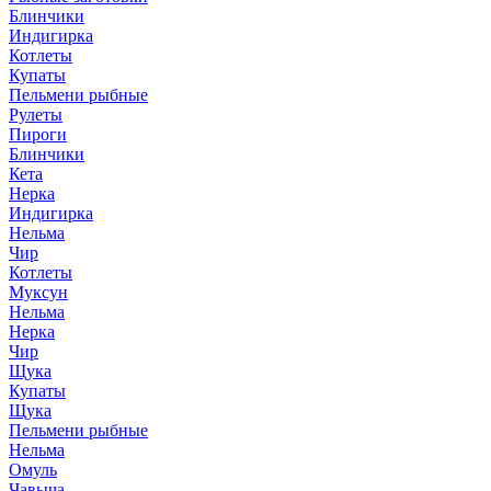
Блинчики
Индигирка
Котлеты
Купаты
Пельмени рыбные
Рулеты
Пироги
Блинчики
Кета
Нерка
Индигирка
Нельма
Чир
Котлеты
Муксун
Нельма
Нерка
Чир
Щука
Купаты
Щука
Пельмени рыбные
Нельма
Омуль
Чавыча