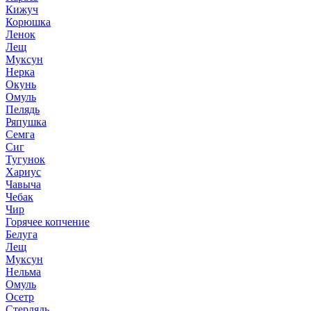
Кижуч
Корюшка
Ленок
Лещ
Муксун
Нерка
Окунь
Омуль
Пелядь
Ряпушка
Семга
Сиг
Тугунок
Хариус
Чавыча
Чебак
Чир
Горячее копчение
Белуга
Лещ
Муксун
Нельма
Омуль
Осетр
Стерлядь