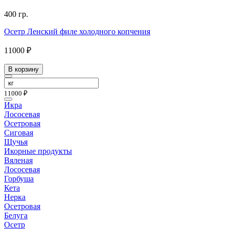
400 гр.
Осетр Ленский филе холодного копчения
11000 ₽
В корзину
11000 ₽
Икра
Лососевая
Осетровая
Сиговая
Щучья
Икорные продукты
Вяленая
Лососевая
Горбуша
Кета
Нерка
Осетровая
Белуга
Осетр