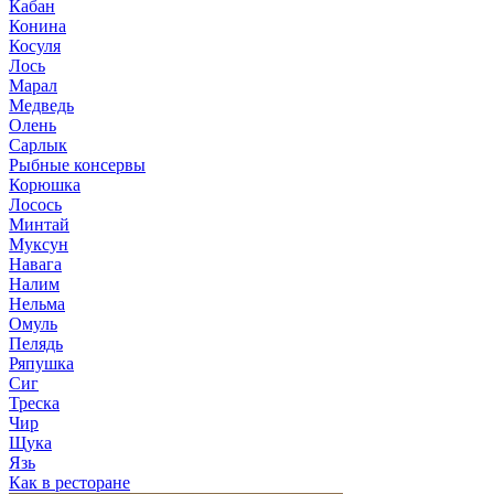
Кабан
Конина
Косуля
Лось
Марал
Медведь
Олень
Сарлык
Рыбные консервы
Корюшка
Лосось
Минтай
Муксун
Навага
Налим
Нельма
Омуль
Пелядь
Ряпушка
Сиг
Треска
Чир
Щука
Язь
Как в ресторане