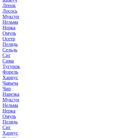
Ленок
Лосось
Муксун
Нельма
Нерка
Омуль
Осетр
Пелядь
Сельдь
Сиг
Сима
Тугунок
Форель
Хариус
Чавыча
Чир
Нарезка
Муксун
Нельма
Нерка
Омуль
Пелядь
Сиг
Хариус