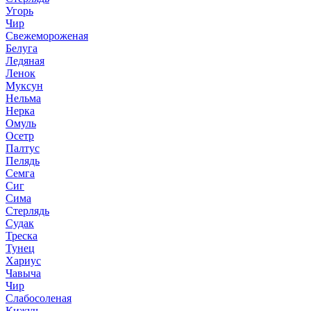
Угорь
Чир
Свежемороженая
Белуга
Ледяная
Ленок
Муксун
Нельма
Нерка
Омуль
Осетр
Палтус
Пелядь
Семга
Сиг
Сима
Стерлядь
Судак
Треска
Тунец
Хариус
Чавыча
Чир
Слабосоленая
Кижуч