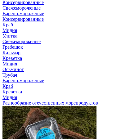
Консервированные
Свежемороженые
Варено-мороженые
Консервированные
Краб
Мидия
Улитка
Свежемороженые
Гребешок
Кальмар
Креветка
Мидия
Осьминог
Трубач
Варено-мороженые
Краб
Креветка
Мидия
Разнообразие отечественных морепродуктов