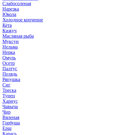
Слабосоленая
Нарезка
Юкола
Холодное копчение
Кета
Кижуч
Масляная рыба
Муксун
Нельма
Нерка
Омуль
Осетр
Палтус
Пелядь
Ряпушка
Сиг
Треска
Тунец
Хариус
Чавыча
Чир
Вяленая
Горбуша
Ерш
Карась