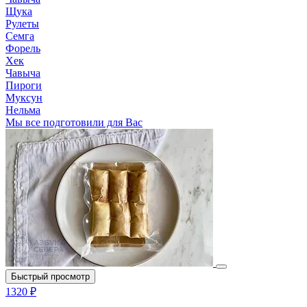
Щука
Рулеты
Семга
Форель
Хек
Чавыча
Пироги
Муксун
Нельма
Мы все подготовили для Вас
Быстрый просмотр
1320 ₽