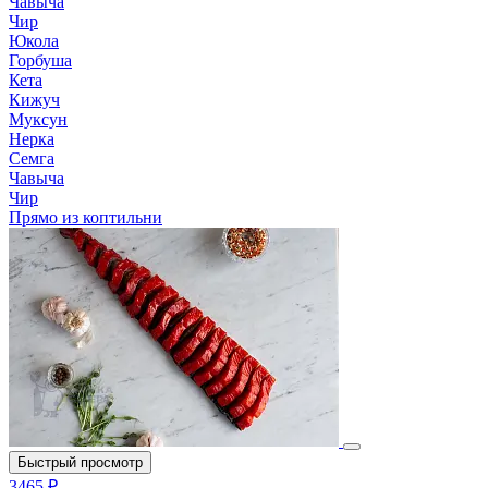
Чавыча
Чир
Юкола
Горбуша
Кета
Кижуч
Муксун
Нерка
Семга
Чавыча
Чир
Прямо из коптильни
Быстрый просмотр
3465 ₽